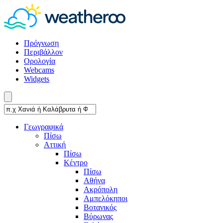
Πρόγνωση
Περιβάλλον
Ορολογία
Webcams
Widgets
Γεωγραφικά
Πίσω
Αττική
Πίσω
Κέντρο
Πίσω
Αθήνα
Ακρόπολη
Αμπελόκηποι
Βοτανικός
Βύρωνας