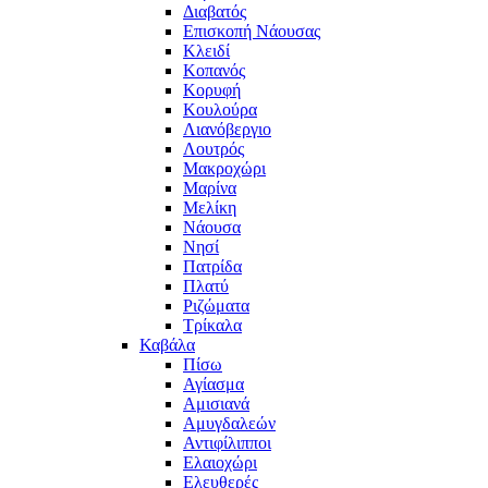
Διαβατός
Επισκοπή Νάουσας
Κλειδί
Κοπανός
Κορυφή
Κουλούρα
Λιανόβεργιο
Λουτρός
Μακροχώρι
Μαρίνα
Μελίκη
Νάουσα
Νησί
Πατρίδα
Πλατύ
Ριζώματα
Τρίκαλα
Καβάλα
Πίσω
Αγίασμα
Αμισιανά
Αμυγδαλεών
Αντιφίλιπποι
Ελαιοχώρι
Ελευθερές