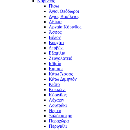
Κόρινθος
Πίσω
Άγιοι Θεόδωροι
Άγιος Βασίλειος
Αθίκια
Αρχαία Κόρινθος
Άσσος
Βέλον
Βραχάτι
Δερβένι
Εξαμίλια
Ζευγολατειό
Ισθμία
Καμάρι
Κάτω Άσσος
Κάτω Διμηνιόν
Κιάτο
Κοκκώνι
Κόρινθος
Λέχαιον
Λουτράκι
Νεμέα
Ξυλόκαστρο
Περαχώρα
Περιγιάλι