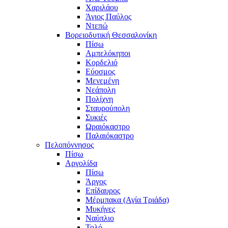
Χαριλάου
Άγιος Παύλος
Ντεπώ
Βορειοδυτική Θεσσαλονίκη
Πίσω
Αμπελόκηποι
Κορδελιό
Εύοσμος
Μενεμένη
Νεάπολη
Πολίχνη
Σταυρούπολη
Συκιές
Ωραιόκαστρο
Παλαιόκαστρο
Πελοπόννησος
Πίσω
Αργολίδα
Πίσω
Άργος
Επίδαυρος
Μέρμπακα (Αγία Τριάδα)
Μυκήνες
Ναύπλιο
Τολό