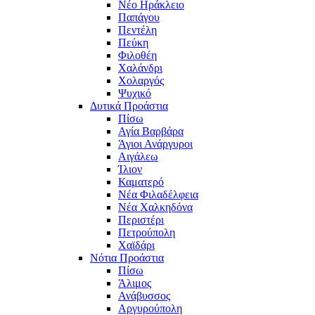
Νέο Ηράκλειο
Παπάγου
Πεντέλη
Πεύκη
Φιλοθέη
Χαλάνδρι
Χολαργός
Ψυχικό
Δυτικά Προάστια
Πίσω
Αγία Βαρβάρα
Άγιοι Ανάργυροι
Αιγάλεω
Ίλιον
Καματερό
Νέα Φιλαδέλφεια
Νέα Χαλκηδόνα
Περιστέρι
Πετρούπολη
Χαϊδάρι
Νότια Προάστια
Πίσω
Άλιμος
Ανάβυσσος
Αργυρούπολη