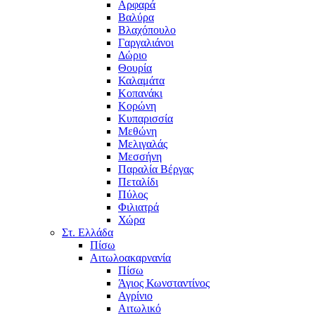
Αρφαρά
Βαλύρα
Βλαχόπουλο
Γαργαλιάνοι
Δώριο
Θουρία
Καλαμάτα
Κοπανάκι
Κορώνη
Κυπαρισσία
Μεθώνη
Μελιγαλάς
Μεσσήνη
Παραλία Βέργας
Πεταλίδι
Πύλος
Φιλιατρά
Χώρα
Στ. Ελλάδα
Πίσω
Αιτωλοακαρνανία
Πίσω
Άγιος Κωνσταντίνος
Αγρίνιο
Αιτωλικό