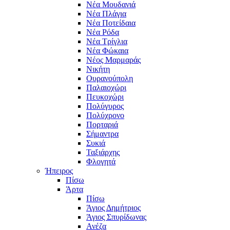
Νέα Μουδανιά
Νέα Πλάγια
Νέα Ποτείδαια
Νέα Ρόδα
Νέα Τρίγλια
Νέα Φώκαια
Νέος Μαρμαράς
Νικήτη
Ουρανούπολη
Παλαιοχώρι
Πευκοχώρι
Πολύγυρος
Πολύχρονο
Πορταριά
Σήμαντρα
Συκιά
Ταξιάρχης
Φλογητά
Ήπειρος
Πίσω
Άρτα
Πίσω
Άγιος Δημήτριος
Άγιος Σπυρίδωνας
Ανέζα