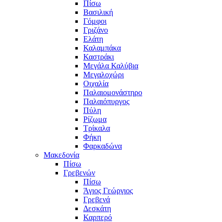
Πίσω
Βασιλική
Γόμφοι
Γριζάνο
Ελάτη
Καλαμπάκα
Καστράκι
Μεγάλα Καλύβια
Μεγαλοχώρι
Οιχαλία
Παλαιομονάστηρο
Παλαιόπυργος
Πύλη
Ρίζωμα
Τρίκαλα
Φήκη
Φαρκαδώνα
Μακεδονία
Πίσω
Γρεβενών
Πίσω
Άγιος Γεώργιος
Γρεβενά
Δεσκάτη
Καρπερό