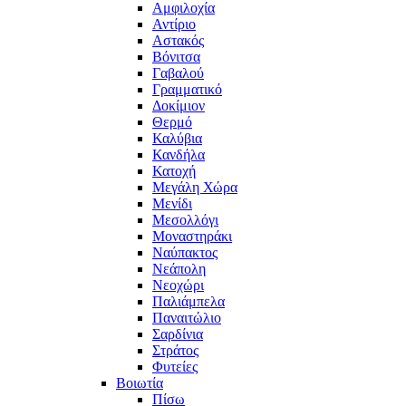
Αμφιλοχία
Αντίριο
Αστακός
Βόνιτσα
Γαβαλού
Γραμματικό
Δοκίμιον
Θερμό
Καλύβια
Κανδήλα
Κατοχή
Μεγάλη Χώρα
Μενίδι
Μεσολλόγι
Μοναστηράκι
Ναύπακτος
Νεάπολη
Νεοχώρι
Παλιάμπελα
Παναιτώλιο
Σαρδίνια
Στράτος
Φυτείες
Βοιωτία
Πίσω