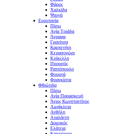
Φάρος
Χαλκίδα
Ψαχνά
Ευρυτανία
Πίσω
Αγία Τριάδα
Άγραφα
Γρανίτσα
Καρπενήσι
Κερασοχώρι
Κρίκελλο
Προυσός
Ραπτόπουλο
Φουρνά
Φραγκίστα
Φθιώτιδα
Πίσω
Αγία Παρασκευή
Άγιος Κωνσταντίνος
Αμφίκλεια
Ανθήλη
Αταλάντη
Δομοκός
Ελάτεια
Καινούργιο