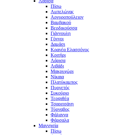
Λάρισα
Πίσω
Αμπελώνας
Αργυροπούλειον
Βαμβακού
Βερδικούσσα
Γιάννουλη
Γόννοι
Δαμάσι
Κρανέα Ελασσόνος
Κριτήρι
Λάρισα
Λιβάδι
Μακρυχώρι
Νίκαια
Πλατύκαμπος
Πυργετός
Συκούριο
Τερψιθέα
Τσαριτσάνη
Τύρναβος
Φάλαννα
Φάρσαλα
Μαγνησία
Πίσω