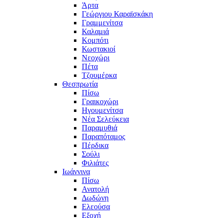
Άρτα
Γεώργιου Καραϊσκάκη
Γραμμενίτσα
Καλαμιά
Κομπότι
Κωστακιοί
Νεοχώρι
Πέτα
Τζουμέρκα
Θεσπρωτία
Πίσω
Γραικοχώρι
Ηγουμενίτσα
Νέα Σελεύκεια
Παραμυθιά
Παραπόταμος
Πέρδικα
Σούλι
Φιλιάτες
Ιωάννινα
Πίσω
Ανατολή
Δωδώνη
Ελεούσα
Εξοχή