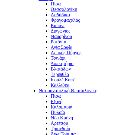
Πίσω
Θεσσαλονίκη
Λαδάδικα
Φραγομαχαλάς
Καπάνι
Διαγώνιος
Ναυαρίνου
Ροτόντα
Αγία Σοφία
Λευκός Πύργος
Τσινάρι
Διοικητήριο
Βλατάδων
Τερψιθέα
Κουλέ Καφέ
Καλλιθέα
Νοτιοανατολική Θεσσαλονίκη
Πίσω
Εξοχή
Καλαμαριά
Πυλαία
Νέα Κρήνη
Αρετσού
Τριανδρία
Άνω Τούμπα