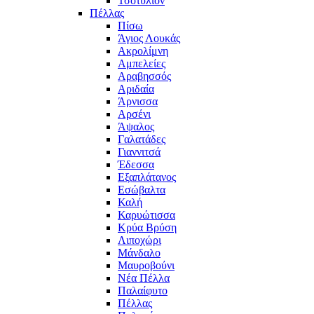
Τσοτύλιον
Πέλλας
Πίσω
Άγιος Λουκάς
Ακρολίμνη
Αμπελείες
Αραβησσός
Αριδαία
Άρνισσα
Αρσένι
Άψαλος
Γαλατάδες
Γιαννιτσά
Έδεσσα
Εξαπλάτανος
Εσώβαλτα
Καλή
Καρυώτισσα
Κρύα Βρύση
Λιποχώρι
Μάνδαλο
Μαυροβούνι
Νέα Πέλλα
Παλαίφυτο
Πέλλας