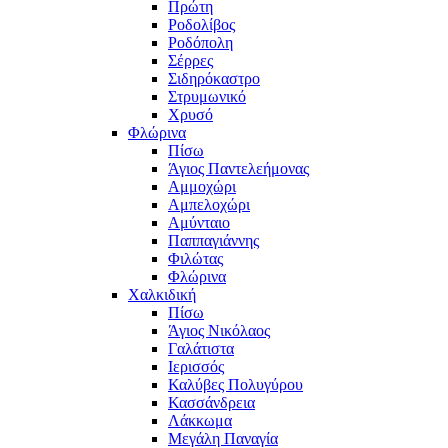
Πρώτη
Ροδολίβος
Ροδόπολη
Σέρρες
Σιδηρόκαστρο
Στρυμωνικό
Χρυσό
Φλώρινα
Πίσω
Άγιος Παντελεήμονας
Αμμοχώρι
Αμπελοχώρι
Αμύνταιο
Παππαγιάννης
Φιλώτας
Φλώρινα
Χαλκιδική
Πίσω
Άγιος Νικόλαος
Γαλάτιστα
Ιερισσός
Καλύβες Πολυγύρου
Κασσάνδρεια
Λάκκωμα
Μεγάλη Παναγία