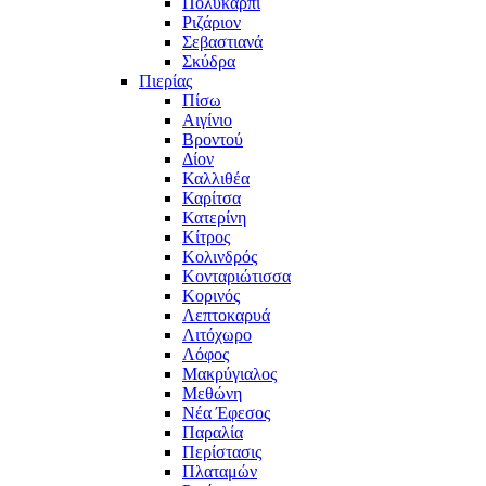
Πολυκάρπι
Ριζάριον
Σεβαστιανά
Σκύδρα
Πιερίας
Πίσω
Αιγίνιο
Βροντού
Δίον
Καλλιθέα
Καρίτσα
Κατερίνη
Κίτρος
Κολινδρός
Κονταριώτισσα
Κορινός
Λεπτοκαρυά
Λιτόχωρο
Λόφος
Μακρύγιαλος
Μεθώνη
Νέα Έφεσος
Παραλία
Περίστασις
Πλαταμών