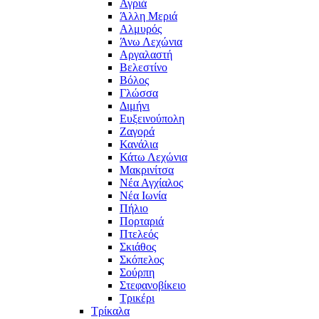
Αγριά
Άλλη Μεριά
Αλμυρός
Άνω Λεχώνια
Αργαλαστή
Βελεστίνο
Βόλος
Γλώσσα
Διμήνι
Ευξεινούπολη
Ζαγορά
Κανάλια
Κάτω Λεχώνια
Μακρινίτσα
Νέα Αγχίαλος
Νέα Ιωνία
Πήλιο
Πορταριά
Πτελεός
Σκιάθος
Σκόπελος
Σούρπη
Στεφανοβίκειο
Τρικέρι
Τρίκαλα