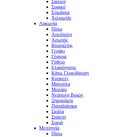
Σικυών
Σοφικό
Στιμάγκα
Χιλιομόδι
Λακωνία
Πίσω
Αρεόπολη
Ασωπός
Βλαχιώτης
Γεράκι
Γέφυρα
Γύθειο
Ελαφόνησος
Κάτω Γλυκόβρυση
Κροκεές
Μαγούλα
Μολάοι
Νεάπολη Βοιών
Ξηροκάμπι
Παπαδιάνικα
Σκάλα
Σπάρτη
Συκιά
Μεσσηνία
Πίσω