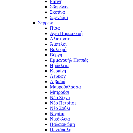
Ρητίνη
Σβορώνος
Σκοτίνα
Σφενδάμι
Σερρών
Πίσω
Αγία Παρασκευή
Αλιστράτη
Άμπελοι
Βαλτερό
Βέργη
Εμμανουήλ Παππάς
Ηράκλεια
Κερκίνη
Λευκών
Λιβαδιά
Μαυροθάλασσα
Μητρούσι
Νέα Ζίχνη
Νέο Πετρίτσι
Νέο Σούλι
Νιγρίτα
Νικόκλεια
Παλαιοκώμη
Πεντάπολη