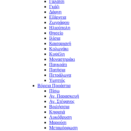
Γαλάτσι
Γκάζι
Δάφνη
Εξάρχεια
Ζωγράφου
Ηλιούπολη
Θησείο
Ιλίσια
Καισαριανή
Κολωνάκι
Κυψέλη
Μοναστηράκι
Παγκράτι
Πατήσια
Πετράλωνα
Υμηττός
Βόρεια Προάστια
Πίσω
Αγ. Παρασκευή
Αγ. Στέφανος
Βριλήσσια
Κηφισιά
Λυκόβρυση
Μαρούσι
Μεταμόρφωση