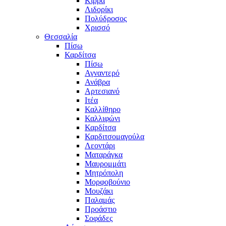
Κίρρα
Λιδορίκι
Πολύδροσος
Χρισσό
Θεσσαλία
Πίσω
Καρδίτσα
Πίσω
Αγναντερό
Ανάβρα
Αρτεσιανό
Ιτέα
Καλλίθηρο
Καλλιφώνι
Καρδίτσα
Καρδιτσομαγούλα
Λεοντάρι
Ματαράγκα
Μαυρομμάτι
Μητρόπολη
Μορφοβούνιο
Μουζάκι
Παλαμάς
Προάστιο
Σοφάδες