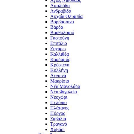
Άγιος Νικόλαος
Αμαλιάδα
Ανδραβίδα
Αρχαία Ολυμπία
Βαρβάσαινα
Βάρδα
Βαρθολομιό
Γαστούνη
Επιτάλιο
Ζαχάρω
Καλλιθέα
Καρδαμάς
Κρέστενα
Κυλλήνη
Λεχαινά
Μακρίσια
Νέα Μανολάδα
Νέα Φιγαλεία
Νεοχώρι
Πελόπιο
Πλάτανος
Πύργος
Σαβάλια
Τραγανό
Χαβάρι