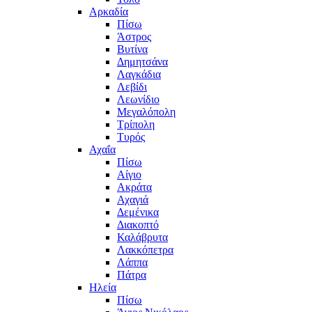
Αρκαδία
Πίσω
Άστρος
Βυτίνα
Δημητσάνα
Λαγκάδια
Λεβίδι
Λεωνίδιο
Μεγαλόπολη
Τρίπολη
Τυρός
Αχαΐα
Πίσω
Αίγιο
Ακράτα
Αχαγιά
Δεμένικα
Διακοπτό
Καλάβρυτα
Λακκόπετρα
Λάππα
Πάτρα
Ηλεία
Πίσω