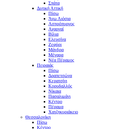
Σπάτα
Δυτική Αττική
Πίσω
Άνω Λιόσια
Ασπρόπυργος
Αχαρναί
Βίλια
Ελευσίνα
Ζεφύρι
Μάνδρα
Μέγαρα
Νέα Πέραμος
Πειραιάς
Πίσω
Δραπετσώνα
Κερατσίνι
Κορυδαλλός
Νίκαια
Πασαλιμάνι
Κέντρο
Πέραμα
Χατζηκυριάκειο
Θεσσαλονίκη
Πίσω
Κέντρο