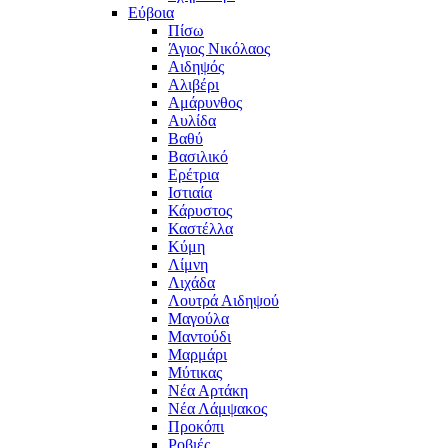
Εύβοια
Πίσω
Άγιος Νικόλαος
Αιδηψός
Αλιβέρι
Αμάρυνθος
Αυλίδα
Βαθύ
Βασιλικό
Ερέτρια
Ιστιαία
Κάρυστος
Καστέλλα
Κύμη
Λίμνη
Λιχάδα
Λουτρά Αιδηψού
Μαγούλα
Μαντούδι
Μαρμάρι
Μύτικας
Νέα Αρτάκη
Νέα Λάμψακος
Προκόπι
Ροβιές