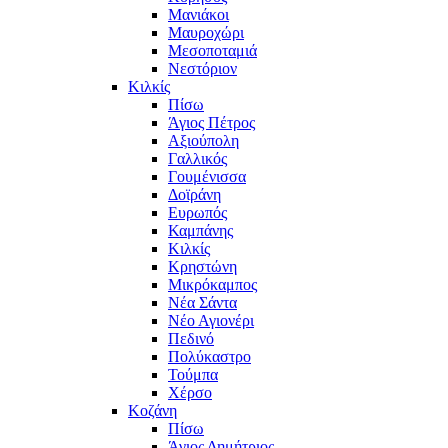
Μανιάκοι
Μαυροχώρι
Μεσοποταμιά
Νεστόριον
Κιλκίς
Πίσω
Άγιος Πέτρος
Αξιούπολη
Γαλλικός
Γουμένισσα
Δοϊράνη
Ευρωπός
Καμπάνης
Κιλκίς
Κρηστώνη
Μικρόκαμπος
Νέα Σάντα
Νέο Αγιονέρι
Πεδινό
Πολύκαστρο
Τούμπα
Χέρσο
Κοζάνη
Πίσω
Άγιος Δημήτριος