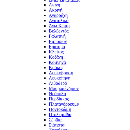
Αιανή
Ακρινή
Αναρράχη
Ανατολικό
Άνω Κώμη
Βελβεντός
Γαλατινή
Εμπόριον
Εράτυρα
Κλείτος
Κοζάνη
Κομνηνά
Κρόκος
Λευκόβρυση
Λευκοπηγή
Λιβαδερό
Μαυροδένδριον
Νεάπολη
Περδίκκας
Πλατανόρρευμα
Ποντοκώμη
Πτολεμαΐδα
Σέρβια
Σιάτιστα