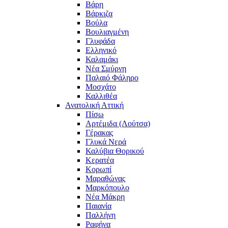
Βάρη
Βάρκιζα
Βούλα
Βουλιαγμένη
Γλυφάδα
Ελληνικό
Καλαμάκι
Νέα Σμύρνη
Παλαιό Φάληρο
Μοσχάτο
Καλλιθέα
Ανατολική Αττική
Πίσω
Αρτέμιδα (Λούτσα)
Γέρακας
Γλυκά Νερά
Καλύβια Θορικού
Κερατέα
Κορωπί
Μαραθώνας
Μαρκόπουλο
Νέα Μάκρη
Παιανία
Παλλήνη
Ραφήνα