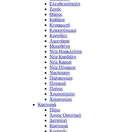
Ελευθερούπολη
Ζυγός
Θάσος
Καβάλα
Κεραμωτή
Κοκκινόχωμα
Κρηνίδες
Λιμενάρια
Μουσθένη
Νέα Ηρακλείτσα
Νέα Καρβάλη
Νέα Καρυά
Νέα Πέραμος
Νικήσιανη
Παλαιοχώρι
Ποταμιά
Πρίνος
Χρυσούπολη
Χρυσοχώρι
Καστοριά
Πίσω
Άργος Ορεστικό
Δισπηλιό
Καστοριά
Κορησός