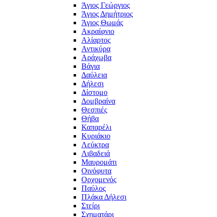
Άγιος Γεώργιος
Άγιος Δημήτριος
Άγιος Θωμάς
Ακραίφνιο
Αλίαρτος
Αντικύρα
Αράχωβα
Βάγια
Δαύλεια
Δήλεσι
Δίστομο
Δομβραίνα
Θεσπιές
Θήβα
Καπαρέλι
Κυριάκιο
Λεύκτρα
Λιβαδειά
Μαυρομάτι
Οινόφυτα
Ορχομενός
Παύλος
Πλάκα Δήλεσι
Στείρι
Σχηματάρι