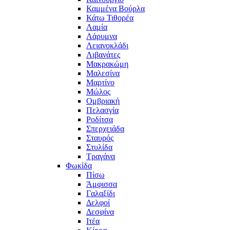
Καμμένα Βούρλα
Κάτω Τιθορέα
Λαμία
Λάρυμνα
Λειανοκλάδι
Λιβανάτες
Μακρακώμη
Μαλεσίνα
Μαρτίνο
Μώλος
Ομβριακή
Πελασγία
Ροδίτσα
Σπερχειάδα
Σταυρός
Στυλίδα
Τραγάνα
Φωκίδα
Πίσω
Άμφισσα
Γαλαξίδι
Δελφοί
Δεσφίνα
Ιτέα