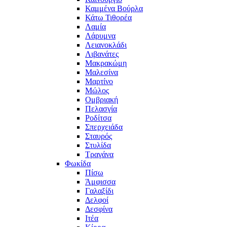
Καμμένα Βούρλα
Κάτω Τιθορέα
Λαμία
Λάρυμνα
Λειανοκλάδι
Λιβανάτες
Μακρακώμη
Μαλεσίνα
Μαρτίνο
Μώλος
Ομβριακή
Πελασγία
Ροδίτσα
Σπερχειάδα
Σταυρός
Στυλίδα
Τραγάνα
Φωκίδα
Πίσω
Άμφισσα
Γαλαξίδι
Δελφοί
Δεσφίνα
Ιτέα