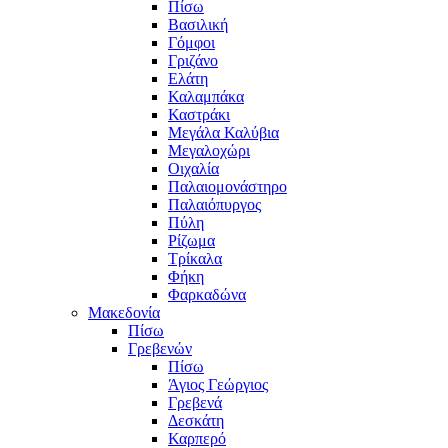
Πίσω
Βασιλική
Γόμφοι
Γριζάνο
Ελάτη
Καλαμπάκα
Καστράκι
Μεγάλα Καλύβια
Μεγαλοχώρι
Οιχαλία
Παλαιομονάστηρο
Παλαιόπυργος
Πύλη
Ρίζωμα
Τρίκαλα
Φήκη
Φαρκαδώνα
Μακεδονία
Πίσω
Γρεβενών
Πίσω
Άγιος Γεώργιος
Γρεβενά
Δεσκάτη
Καρπερό