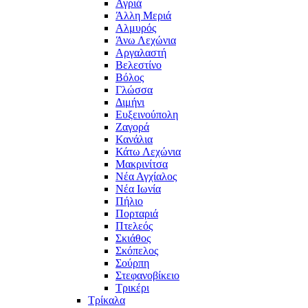
Αγριά
Άλλη Μεριά
Αλμυρός
Άνω Λεχώνια
Αργαλαστή
Βελεστίνο
Βόλος
Γλώσσα
Διμήνι
Ευξεινούπολη
Ζαγορά
Κανάλια
Κάτω Λεχώνια
Μακρινίτσα
Νέα Αγχίαλος
Νέα Ιωνία
Πήλιο
Πορταριά
Πτελεός
Σκιάθος
Σκόπελος
Σούρπη
Στεφανοβίκειο
Τρικέρι
Τρίκαλα