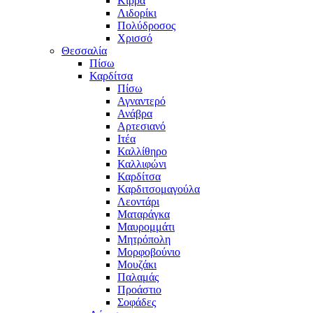
Κίρρα
Λιδορίκι
Πολύδροσος
Χρισσό
Θεσσαλία
Πίσω
Καρδίτσα
Πίσω
Αγναντερό
Ανάβρα
Αρτεσιανό
Ιτέα
Καλλίθηρο
Καλλιφώνι
Καρδίτσα
Καρδιτσομαγούλα
Λεοντάρι
Ματαράγκα
Μαυρομμάτι
Μητρόπολη
Μορφοβούνιο
Μουζάκι
Παλαμάς
Προάστιο
Σοφάδες