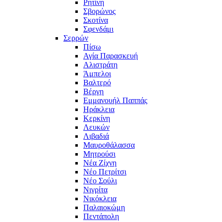
Ρητίνη
Σβορώνος
Σκοτίνα
Σφενδάμι
Σερρών
Πίσω
Αγία Παρασκευή
Αλιστράτη
Άμπελοι
Βαλτερό
Βέργη
Εμμανουήλ Παππάς
Ηράκλεια
Κερκίνη
Λευκών
Λιβαδιά
Μαυροθάλασσα
Μητρούσι
Νέα Ζίχνη
Νέο Πετρίτσι
Νέο Σούλι
Νιγρίτα
Νικόκλεια
Παλαιοκώμη
Πεντάπολη