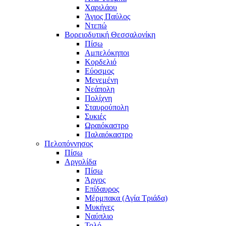
Χαριλάου
Άγιος Παύλος
Ντεπώ
Βορειοδυτική Θεσσαλονίκη
Πίσω
Αμπελόκηποι
Κορδελιό
Εύοσμος
Μενεμένη
Νεάπολη
Πολίχνη
Σταυρούπολη
Συκιές
Ωραιόκαστρο
Παλαιόκαστρο
Πελοπόννησος
Πίσω
Αργολίδα
Πίσω
Άργος
Επίδαυρος
Μέρμπακα (Αγία Τριάδα)
Μυκήνες
Ναύπλιο
Τολό