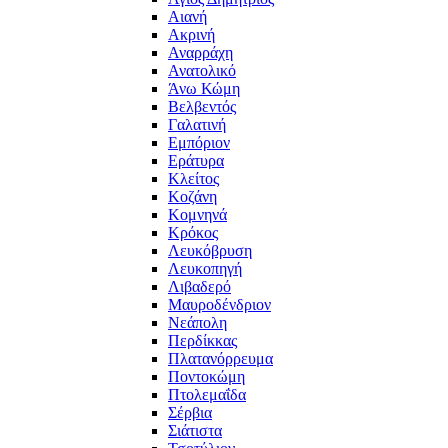
Αιανή
Ακρινή
Αναρράχη
Ανατολικό
Άνω Κώμη
Βελβεντός
Γαλατινή
Εμπόριον
Εράτυρα
Κλείτος
Κοζάνη
Κομνηνά
Κρόκος
Λευκόβρυση
Λευκοπηγή
Λιβαδερό
Μαυροδένδριον
Νεάπολη
Περδίκκας
Πλατανόρρευμα
Ποντοκώμη
Πτολεμαΐδα
Σέρβια
Σιάτιστα