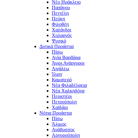
Νέο Ηράκλειο
Παπάγου
Πεντέλη
Πεύκη
Φιλοθέη
Χαλάνδρι
Χολαργός
Ψυχικό
Δυτικά Προάστια
Πίσω
Αγία Βαρβάρα
Άγιοι Ανάργυροι
Αιγάλεω
Ίλιον
Καματερό
Νέα Φιλαδέλφεια
Νέα Χαλκηδόνα
Περιστέρι
Πετρούπολη
Χαϊδάρι
Νότια Προάστια
Πίσω
Άλιμος
Ανάβυσσος
Αργυρούπολη