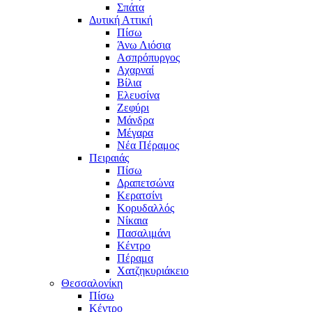
Σπάτα
Δυτική Αττική
Πίσω
Άνω Λιόσια
Ασπρόπυργος
Αχαρναί
Βίλια
Ελευσίνα
Ζεφύρι
Μάνδρα
Μέγαρα
Νέα Πέραμος
Πειραιάς
Πίσω
Δραπετσώνα
Κερατσίνι
Κορυδαλλός
Νίκαια
Πασαλιμάνι
Κέντρο
Πέραμα
Χατζηκυριάκειο
Θεσσαλονίκη
Πίσω
Κέντρο