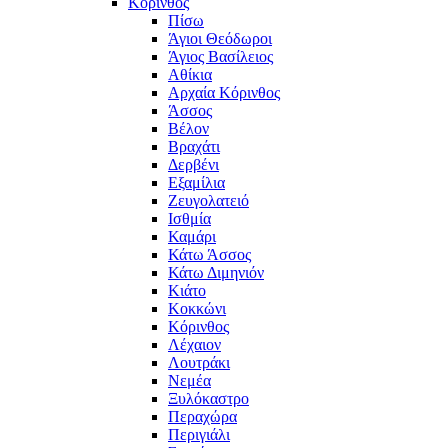
Κόρινθος
Πίσω
Άγιοι Θεόδωροι
Άγιος Βασίλειος
Αθίκια
Αρχαία Κόρινθος
Άσσος
Βέλον
Βραχάτι
Δερβένι
Εξαμίλια
Ζευγολατειό
Ισθμία
Καμάρι
Κάτω Άσσος
Κάτω Διμηνιόν
Κιάτο
Κοκκώνι
Κόρινθος
Λέχαιον
Λουτράκι
Νεμέα
Ξυλόκαστρο
Περαχώρα
Περιγιάλι