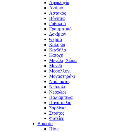
Αμφιλοχία
Αντίριο
Αστακός
Βόνιτσα
Γαβαλού
Γραμματικό
Δοκίμιον
Θερμό
Καλύβια
Κανδήλα
Κατοχή
Μεγάλη Χώρα
Μενίδι
Μεσολλόγι
Μοναστηράκι
Ναύπακτος
Νεάπολη
Νεοχώρι
Παλιάμπελα
Παναιτώλιο
Σαρδίνια
Στράτος
Φυτείες
Βοιωτία
Πίσω