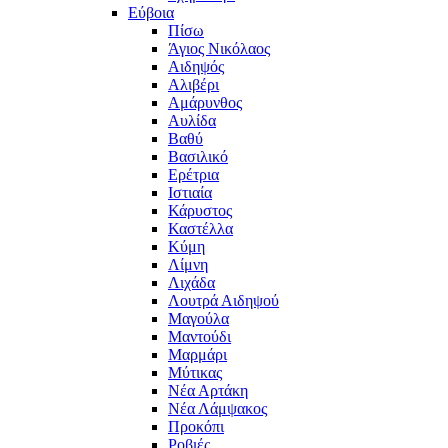
Εύβοια
Πίσω
Άγιος Νικόλαος
Αιδηψός
Αλιβέρι
Αμάρυνθος
Αυλίδα
Βαθύ
Βασιλικό
Ερέτρια
Ιστιαία
Κάρυστος
Καστέλλα
Κύμη
Λίμνη
Λιχάδα
Λουτρά Αιδηψού
Μαγούλα
Μαντούδι
Μαρμάρι
Μύτικας
Νέα Αρτάκη
Νέα Λάμψακος
Προκόπι
Ροβιές