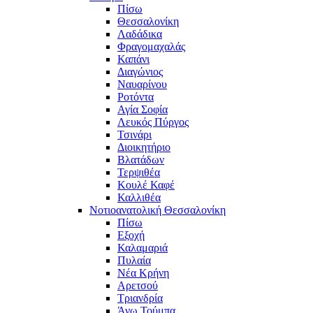
Πίσω
Θεσσαλονίκη
Λαδάδικα
Φραγομαχαλάς
Καπάνι
Διαγώνιος
Ναυαρίνου
Ροτόντα
Αγία Σοφία
Λευκός Πύργος
Τσινάρι
Διοικητήριο
Βλατάδων
Τερψιθέα
Κουλέ Καφέ
Καλλιθέα
Νοτιοανατολική Θεσσαλονίκη
Πίσω
Εξοχή
Καλαμαριά
Πυλαία
Νέα Κρήνη
Αρετσού
Τριανδρία
Άνω Τούμπα