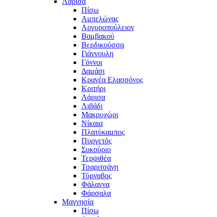
Λάρισα
Πίσω
Αμπελώνας
Αργυροπούλειον
Βαμβακού
Βερδικούσσα
Γιάννουλη
Γόννοι
Δαμάσι
Κρανέα Ελασσόνος
Κριτήρι
Λάρισα
Λιβάδι
Μακρυχώρι
Νίκαια
Πλατύκαμπος
Πυργετός
Συκούριο
Τερψιθέα
Τσαριτσάνη
Τύρναβος
Φάλαννα
Φάρσαλα
Μαγνησία
Πίσω