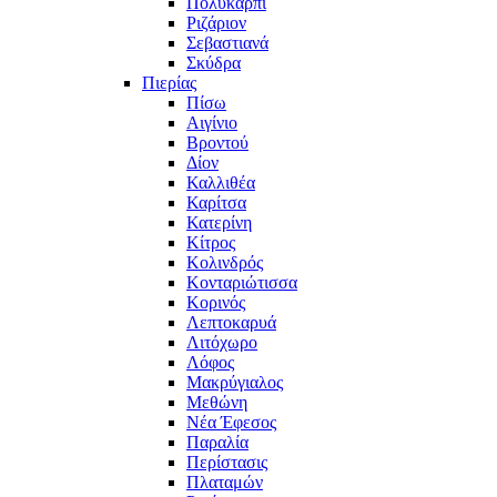
Πολυκάρπι
Ριζάριον
Σεβαστιανά
Σκύδρα
Πιερίας
Πίσω
Αιγίνιο
Βροντού
Δίον
Καλλιθέα
Καρίτσα
Κατερίνη
Κίτρος
Κολινδρός
Κονταριώτισσα
Κορινός
Λεπτοκαρυά
Λιτόχωρο
Λόφος
Μακρύγιαλος
Μεθώνη
Νέα Έφεσος
Παραλία
Περίστασις
Πλαταμών