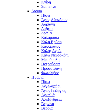
Κνίδη
Σαμαρίνα
Δράμα
Πίσω
Άγιος Αθανάσιος
Αδριανή
Δοξάτο
Δράμα
Καλαμπάκι
Καλή Βρύση
Καλλίφυτος
Καλός Αγρός
Κάτω Νευροκόπι
Μικρόπολη
Πετρούσσα
Προσοτσάνη
Φωτολίβος
Ημαθία
Πίσω
Αγγελοχώρι
Άγιος Γεώργιος
Αγκαθιά
Αλεξάνδρεια
Βεργίνα
Βέροια