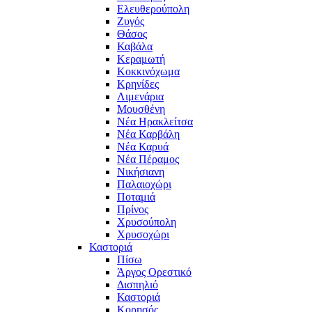
Ελευθερούπολη
Ζυγός
Θάσος
Καβάλα
Κεραμωτή
Κοκκινόχωμα
Κρηνίδες
Λιμενάρια
Μουσθένη
Νέα Ηρακλείτσα
Νέα Καρβάλη
Νέα Καρυά
Νέα Πέραμος
Νικήσιανη
Παλαιοχώρι
Ποταμιά
Πρίνος
Χρυσούπολη
Χρυσοχώρι
Καστοριά
Πίσω
Άργος Ορεστικό
Δισπηλιό
Καστοριά
Κορησός