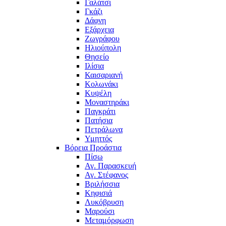
Γαλάτσι
Γκάζι
Δάφνη
Εξάρχεια
Ζωγράφου
Ηλιούπολη
Θησείο
Ιλίσια
Καισαριανή
Κολωνάκι
Κυψέλη
Μοναστηράκι
Παγκράτι
Πατήσια
Πετράλωνα
Υμηττός
Βόρεια Προάστια
Πίσω
Αγ. Παρασκευή
Αγ. Στέφανος
Βριλήσσια
Κηφισιά
Λυκόβρυση
Μαρούσι
Μεταμόρφωση