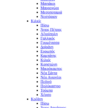
Μανιάκοι
Μαυροχώρι
Μεσοποταμιά
Νεστόριον
Κιλκίς
Πίσω
Άγιος Πέτρος
Αξιούπολη
Γαλλικός
Γουμένισσα
Δοϊράνη
Ευρωπός
Καμπάνης
Κιλκίς
Κρηστώνη
Μικρόκαμπος
Νέα Σάντα
Νέο Αγιονέρι
Πεδινό
Πολύκαστρο
Τούμπα
Χέρσο
Κοζάνη
Πίσω
Άγιος Δημήτριος