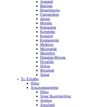
Αρφαρά
Βαλύρα
Βλαχόπουλο
Γαργαλιάνοι
Δώριο
Θουρία
Καλαμάτα
Κοπανάκι
Κορώνη
Κυπαρισσία
Μεθώνη
Μελιγαλάς
Μεσσήνη
Παραλία Βέργας
Πεταλίδι
Πύλος
Φιλιατρά
Χώρα
Στ. Ελλάδα
Πίσω
Αιτωλοακαρνανία
Πίσω
Άγιος Κωνσταντίνος
Αγρίνιο
Αιτωλικό