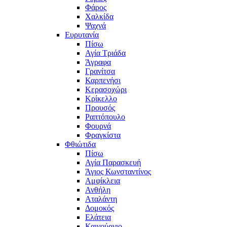
Φάρος
Χαλκίδα
Ψαχνά
Ευρυτανία
Πίσω
Αγία Τριάδα
Άγραφα
Γρανίτσα
Καρπενήσι
Κερασοχώρι
Κρίκελλο
Προυσός
Ραπτόπουλο
Φουρνά
Φραγκίστα
Φθιώτιδα
Πίσω
Αγία Παρασκευή
Άγιος Κωνσταντίνος
Αμφίκλεια
Ανθήλη
Αταλάντη
Δομοκός
Ελάτεια
Καινούργιο