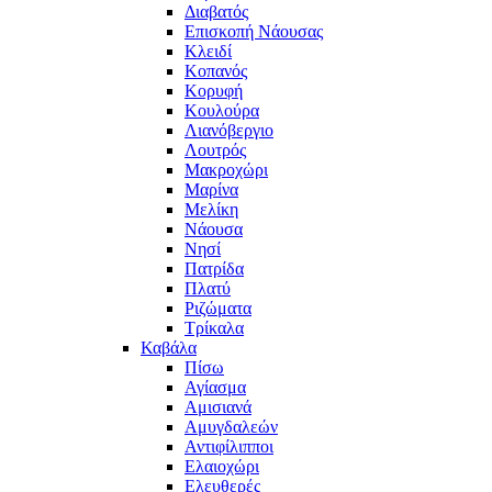
Διαβατός
Επισκοπή Νάουσας
Κλειδί
Κοπανός
Κορυφή
Κουλούρα
Λιανόβεργιο
Λουτρός
Μακροχώρι
Μαρίνα
Μελίκη
Νάουσα
Νησί
Πατρίδα
Πλατύ
Ριζώματα
Τρίκαλα
Καβάλα
Πίσω
Αγίασμα
Αμισιανά
Αμυγδαλεών
Αντιφίλιπποι
Ελαιοχώρι
Ελευθερές