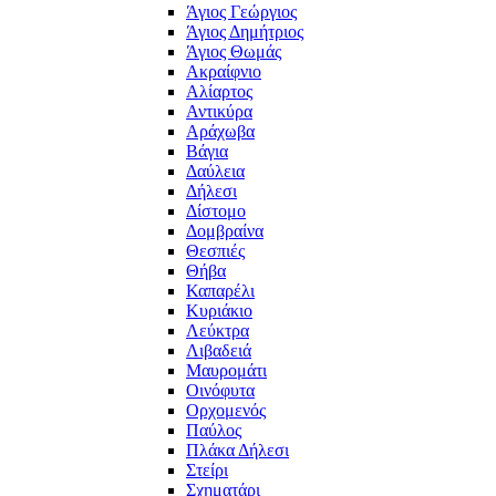
Άγιος Γεώργιος
Άγιος Δημήτριος
Άγιος Θωμάς
Ακραίφνιο
Αλίαρτος
Αντικύρα
Αράχωβα
Βάγια
Δαύλεια
Δήλεσι
Δίστομο
Δομβραίνα
Θεσπιές
Θήβα
Καπαρέλι
Κυριάκιο
Λεύκτρα
Λιβαδειά
Μαυρομάτι
Οινόφυτα
Ορχομενός
Παύλος
Πλάκα Δήλεσι
Στείρι
Σχηματάρι