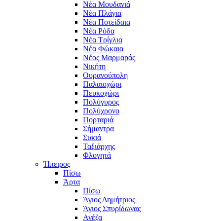
Νέα Μουδανιά
Νέα Πλάγια
Νέα Ποτείδαια
Νέα Ρόδα
Νέα Τρίγλια
Νέα Φώκαια
Νέος Μαρμαράς
Νικήτη
Ουρανούπολη
Παλαιοχώρι
Πευκοχώρι
Πολύγυρος
Πολύχρονο
Πορταριά
Σήμαντρα
Συκιά
Ταξιάρχης
Φλογητά
Ήπειρος
Πίσω
Άρτα
Πίσω
Άγιος Δημήτριος
Άγιος Σπυρίδωνας
Ανέζα