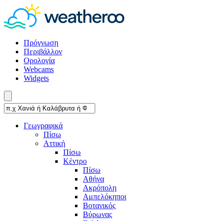
Πρόγνωση
Περιβάλλον
Ορολογία
Webcams
Widgets
Γεωγραφικά
Πίσω
Αττική
Πίσω
Κέντρο
Πίσω
Αθήνα
Ακρόπολη
Αμπελόκηποι
Βοτανικός
Βύρωνας