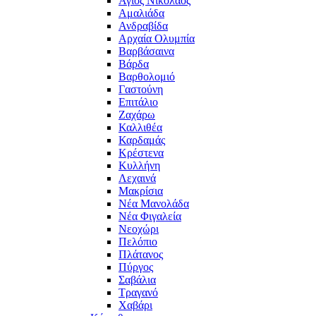
Άγιος Νικόλαος
Αμαλιάδα
Ανδραβίδα
Αρχαία Ολυμπία
Βαρβάσαινα
Βάρδα
Βαρθολομιό
Γαστούνη
Επιτάλιο
Ζαχάρω
Καλλιθέα
Καρδαμάς
Κρέστενα
Κυλλήνη
Λεχαινά
Μακρίσια
Νέα Μανολάδα
Νέα Φιγαλεία
Νεοχώρι
Πελόπιο
Πλάτανος
Πύργος
Σαβάλια
Τραγανό
Χαβάρι