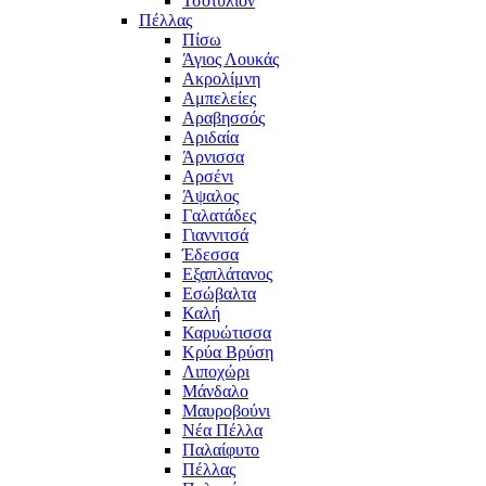
Τσοτύλιον
Πέλλας
Πίσω
Άγιος Λουκάς
Ακρολίμνη
Αμπελείες
Αραβησσός
Αριδαία
Άρνισσα
Αρσένι
Άψαλος
Γαλατάδες
Γιαννιτσά
Έδεσσα
Εξαπλάτανος
Εσώβαλτα
Καλή
Καρυώτισσα
Κρύα Βρύση
Λιποχώρι
Μάνδαλο
Μαυροβούνι
Νέα Πέλλα
Παλαίφυτο
Πέλλας