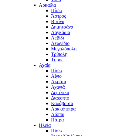
Αρκαδία
Πίσω
Άστρος
Βυτίνα
Δημητσάνα
Λαγκάδια
Λεβίδι
Λεωνίδιο
Μεγαλόπολη
Τρίπολη
Τυρός
Αχαΐα
Πίσω
Αίγιο
Ακράτα
Αχαγιά
Δεμένικα
Διακοπτό
Καλάβρυτα
Λακκόπετρα
Λάππα
Πάτρα
Ηλεία
Πίσω