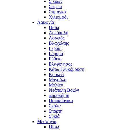
Σικυών
Σοφικό
Στιμάγκα
Χιλιομόδι
Λακωνία
Πίσω
Αρεόπολη
Ασωπός
Βλαχιώτης
Γεράκι
Γέφυρα
Γύθειο
Ελαφόνησος
Κάτω Γλυκόβρυση
Κροκεές
Μαγούλα
Μολάοι
Νεάπολη Βοιών
Ξηροκάμπι
Παπαδιάνικα
Σκάλα
Σπάρτη
Συκιά
Μεσσηνία
Πίσω