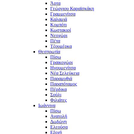
Άρτα
Γεώργιου Καραϊσκάκη
Γραμμενίτσα
Καλαμιά
Κομπότι
Κωστακιοί
Νεοχώρι
Πέτα
Τζουμέρκα
Θεσπρωτία
Πίσω
Γραικοχώρι
Ηγουμενίτσα
Νέα Σελεύκεια
Παραμυθιά
Παραπόταμος
Πέρδικα
Σούλι
Φιλιάτες
Ιωάννινα
Πίσω
Ανατολή
Δωδώνη
Ελεούσα
Εξοχή