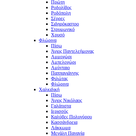
Πρώτη
Ροδολίβος
Ροδόπολη
Σέρρες
Σιδηρόκαστρο
Στρυμωνικό
Χρυσό
Φλώρινα
Πίσω
Άγιος Παντελεήμονας
Αμμοχώρι
Αμπελοχώρι
Αμύνταιο
Παππαγιάννης
Φιλώτας
Φλώρινα
Χαλκιδική
Πίσω
Άγιος Νικόλαος
Γαλάτιστα
Ιερισσός
Καλύβες Πολυγύρου
Κασσάνδρεια
Λάκκωμα
Μεγάλη Παναγία