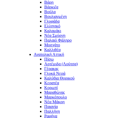
Βάρη
Βάρκιζα
Βούλα
Βουλιαγμένη
Γλυφάδα
Ελληνικό
Καλαμάκι
Νέα Σμύρνη
Παλαιό Φάληρο
Μοσχάτο
Καλλιθέα
Ανατολική Αττική
Πίσω
Αρτέμιδα (Λούτσα)
Γέρακας
Γλυκά Νερά
Καλύβια Θορικού
Κερατέα
Κορωπί
Μαραθώνας
Μαρκόπουλο
Νέα Μάκρη
Παιανία
Παλλήνη
Ραφήνα