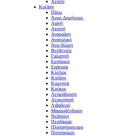
Χέρσο
Κοζάνη
Πίσω
Άγιος Δημήτριος
Αιανή
Ακρινή
Αναρράχη
Ανατολικό
Άνω Κώμη
Βελβεντός
Γαλατινή
Εμπόριον
Εράτυρα
Κλείτος
Κοζάνη
Κομνηνά
Κρόκος
Λευκόβρυση
Λευκοπηγή
Λιβαδερό
Μαυροδένδριον
Νεάπολη
Περδίκκας
Πλατανόρρευμα
Ποντοκώμη