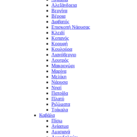
Αλεξάνδρεια
Βεργίνα
Βέροια
Διαβατός
Επισκοπή Νάουσας
Κλειδί
Κοπανός
Κορυφή
Κουλούρα
Λιανόβεργιο
Λουτρός
Μακροχώρι
Μαρίνα
Μελίκη
Νάουσα
Νησί
Πατρίδα
Πλατύ
Ριζώματα
Τρίκαλα
Καβάλα
Πίσω
Αγίασμα
Αμισιανά