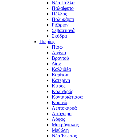
Νέα Πέλλα
Παλαίφυτο
Πέλλας
Πολυκάρπι
Ριζάριον
Σεβαστιανά
Σκύδρα
Πιερίας
Πίσω
Αιγίνιο
Βροντού
Δίον
Καλλιθέα
Καρίτσα
Κατερίνη
Κίτρος
Κολινδρός
Κονταριώτισσα
Κορινός
Λεπτοκαρυά
Λιτόχωρο
Λόφος
Μακρύγιαλος
Μεθώνη
Νέα Έφεσος