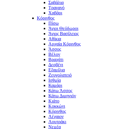
Σαβάλια
Τραγανό
Χαβάρι
Κόρινθος
Πίσω
Άγιοι Θεόδωροι
Άγιος Βασίλειος
Αθίκια
Αρχαία Κόρινθος
Άσσος
Βέλον
Βραχάτι
Δερβένι
Εξαμίλια
Ζευγολατειό
Ισθμία
Καμάρι
Κάτω Άσσος
Κάτω Διμηνιόν
Κιάτο
Κοκκώνι
Κόρινθος
Λέχαιον
Λουτράκι
Νεμέα