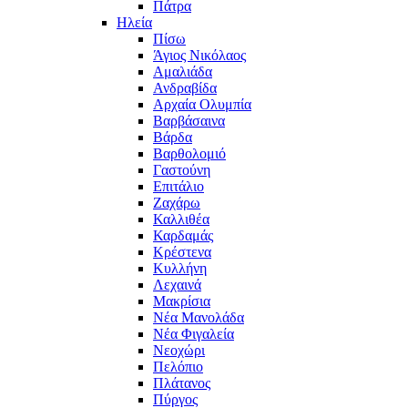
Πάτρα
Ηλεία
Πίσω
Άγιος Νικόλαος
Αμαλιάδα
Ανδραβίδα
Αρχαία Ολυμπία
Βαρβάσαινα
Βάρδα
Βαρθολομιό
Γαστούνη
Επιτάλιο
Ζαχάρω
Καλλιθέα
Καρδαμάς
Κρέστενα
Κυλλήνη
Λεχαινά
Μακρίσια
Νέα Μανολάδα
Νέα Φιγαλεία
Νεοχώρι
Πελόπιο
Πλάτανος
Πύργος