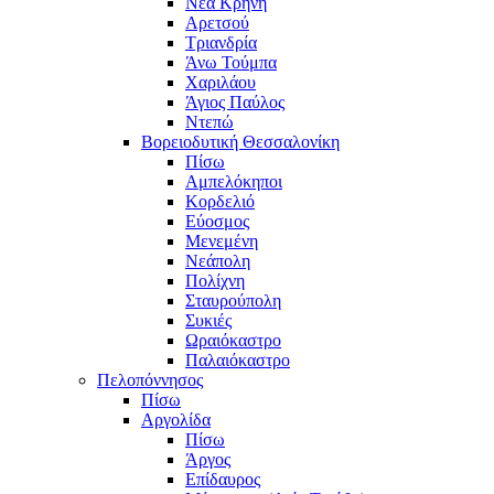
Νέα Κρήνη
Αρετσού
Τριανδρία
Άνω Τούμπα
Χαριλάου
Άγιος Παύλος
Ντεπώ
Βορειοδυτική Θεσσαλονίκη
Πίσω
Αμπελόκηποι
Κορδελιό
Εύοσμος
Μενεμένη
Νεάπολη
Πολίχνη
Σταυρούπολη
Συκιές
Ωραιόκαστρο
Παλαιόκαστρο
Πελοπόννησος
Πίσω
Αργολίδα
Πίσω
Άργος
Επίδαυρος