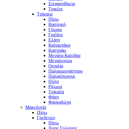
Στεφανοβίκειο
Τρικέρι
Τρίκαλα
Πίσω
Βασιλική
Γόμφοι
Γριζάνο
Ελάτη
Καλαμπάκα
Καστράκι
Μεγάλα Καλύβια
Μεγαλοχώρι
Οιχαλία
Παλαιομονάστηρο
Παλαιόπυργος
Πύλη
Ρίζωμα
Τρίκαλα
Φήκη
Φαρκαδώνα
Μακεδονία
Πίσω
Γρεβενών
Πίσω
Άγιος Γεώργιος