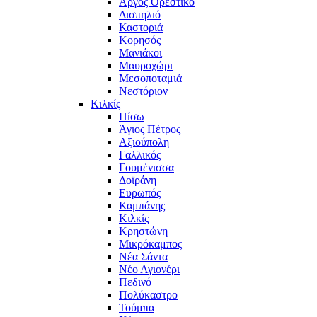
Άργος Ορεστικό
Δισπηλιό
Καστοριά
Κορησός
Μανιάκοι
Μαυροχώρι
Μεσοποταμιά
Νεστόριον
Κιλκίς
Πίσω
Άγιος Πέτρος
Αξιούπολη
Γαλλικός
Γουμένισσα
Δοϊράνη
Ευρωπός
Καμπάνης
Κιλκίς
Κρηστώνη
Μικρόκαμπος
Νέα Σάντα
Νέο Αγιονέρι
Πεδινό
Πολύκαστρο
Τούμπα