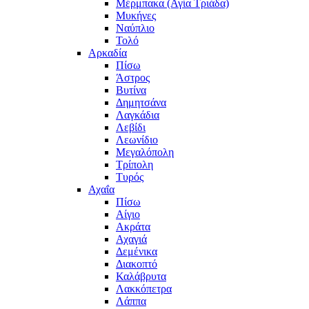
Μέρμπακα (Αγία Τριάδα)
Μυκήνες
Ναύπλιο
Τολό
Αρκαδία
Πίσω
Άστρος
Βυτίνα
Δημητσάνα
Λαγκάδια
Λεβίδι
Λεωνίδιο
Μεγαλόπολη
Τρίπολη
Τυρός
Αχαΐα
Πίσω
Αίγιο
Ακράτα
Αχαγιά
Δεμένικα
Διακοπτό
Καλάβρυτα
Λακκόπετρα
Λάππα