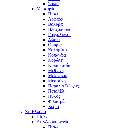
Συκιά
Μεσσηνία
Πίσω
Αρφαρά
Βαλύρα
Βλαχόπουλο
Γαργαλιάνοι
Δώριο
Θουρία
Καλαμάτα
Κοπανάκι
Κορώνη
Κυπαρισσία
Μεθώνη
Μελιγαλάς
Μεσσήνη
Παραλία Βέργας
Πεταλίδι
Πύλος
Φιλιατρά
Χώρα
Στ. Ελλάδα
Πίσω
Αιτωλοακαρνανία
Πίσω