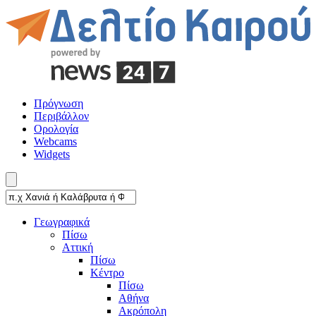
Πρόγνωση
Περιβάλλον
Ορολογία
Webcams
Widgets
Γεωγραφικά
Πίσω
Αττική
Πίσω
Κέντρο
Πίσω
Αθήνα
Ακρόπολη