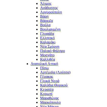
Άλιμος
Ανάβυσσος
Αργυρούπολη
Βάρη
Βάρκιζα
Βούλα
Βουλιαγμένη
Γλυφάδα
Ελληνικό
Καλαμάκι
Νέα Σμύρνη
Παλαιό Φάληρο
Μοσχάτο
Καλλιθέα
Ανατολική Αττική
Πίσω
Αρτέμιδα (Λούτσα)
Γέρακας
Γλυκά Νερά
Καλύβια Θορικού
Κερατέα
Κορωπί
Μαραθώνας
Μαρκόπουλο
Νέα Μάκρη