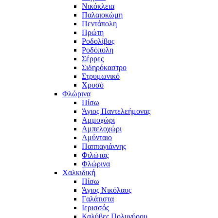
Νικόκλεια
Παλαιοκώμη
Πεντάπολη
Πρώτη
Ροδολίβος
Ροδόπολη
Σέρρες
Σιδηρόκαστρο
Στρυμωνικό
Χρυσό
Φλώρινα
Πίσω
Άγιος Παντελεήμονας
Αμμοχώρι
Αμπελοχώρι
Αμύνταιο
Παππαγιάννης
Φιλώτας
Φλώρινα
Χαλκιδική
Πίσω
Άγιος Νικόλαος
Γαλάτιστα
Ιερισσός
Καλύβες Πολυγύρου