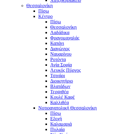
Χατζηκυριάκειο
Θεσσαλονίκη
Πίσω
Κέντρο
Πίσω
Θεσσαλονίκη
Λαδάδικα
Φραγομαχαλάς
Καπάνι
Διαγώνιος
Ναυαρίνου
Ροτόντα
Αγία Σοφία
Λευκός Πύργος
Τσινάρι
Διοικητήριο
Βλατάδων
Τερψιθέα
Κουλέ Καφέ
Καλλιθέα
Νοτιοανατολική Θεσσαλονίκη
Πίσω
Εξοχή
Καλαμαριά
Πυλαία