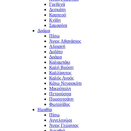
Γρεβενά
Δεσκάτη
Καρπερό
Κνίδη
Σαμαρίνα
Δράμα
Πίσω
Άγιος Αθανάσιος
Αδριανή
Δοξάτο
Δράμα
Καλαμπάκι
Καλή Βρύση
Καλλίφυτος
Καλός Αγρός
Κάτω Νευροκόπι
Μικρόπολη
Πετρούσσα
Προσοτσάνη
Φωτολίβος
Ημαθία
Πίσω
Αγγελοχώρι
Άγιος Γεώργιος
Αγκαθιά