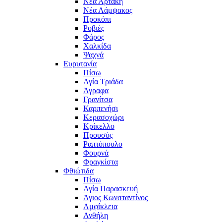
Νέα Αρτάκη
Νέα Λάμψακος
Προκόπι
Ροβιές
Φάρος
Χαλκίδα
Ψαχνά
Ευρυτανία
Πίσω
Αγία Τριάδα
Άγραφα
Γρανίτσα
Καρπενήσι
Κερασοχώρι
Κρίκελλο
Προυσός
Ραπτόπουλο
Φουρνά
Φραγκίστα
Φθιώτιδα
Πίσω
Αγία Παρασκευή
Άγιος Κωνσταντίνος
Αμφίκλεια
Ανθήλη