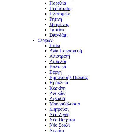
Παραλία
Περίστασις
Πλαταμών
Ρητίνη
Σβορώνος
Σκοτίνα
Σφενδάμι
Σερρών
Πίσω
Αγία Παρασκευή
Αλιστράτη
Άμπελοι
Βαλτερό
Βέργη
Εμμανουήλ Παππάς
Ηράκλεια
Κερκίνη
Λευκών
Λιβαδιά
Μαυροθάλασσα
Μητρούσι
Νέα Ζίχνη
Νέο Πετρίτσι
Νέο Σούλι
Νιγρίτα