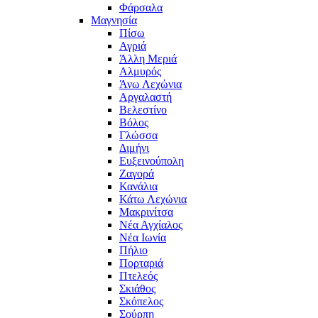
Φάρσαλα
Μαγνησία
Πίσω
Αγριά
Άλλη Μεριά
Αλμυρός
Άνω Λεχώνια
Αργαλαστή
Βελεστίνο
Βόλος
Γλώσσα
Διμήνι
Ευξεινούπολη
Ζαγορά
Κανάλια
Κάτω Λεχώνια
Μακρινίτσα
Νέα Αγχίαλος
Νέα Ιωνία
Πήλιο
Πορταριά
Πτελεός
Σκιάθος
Σκόπελος
Σούρπη