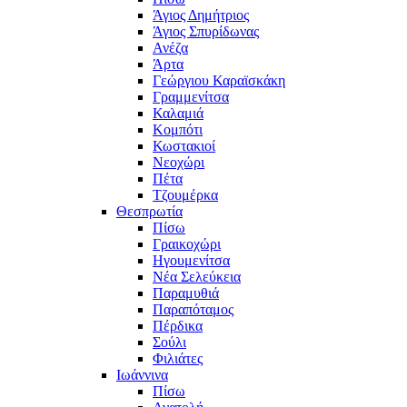
Άγιος Δημήτριος
Άγιος Σπυρίδωνας
Ανέζα
Άρτα
Γεώργιου Καραϊσκάκη
Γραμμενίτσα
Καλαμιά
Κομπότι
Κωστακιοί
Νεοχώρι
Πέτα
Τζουμέρκα
Θεσπρωτία
Πίσω
Γραικοχώρι
Ηγουμενίτσα
Νέα Σελεύκεια
Παραμυθιά
Παραπόταμος
Πέρδικα
Σούλι
Φιλιάτες
Ιωάννινα
Πίσω