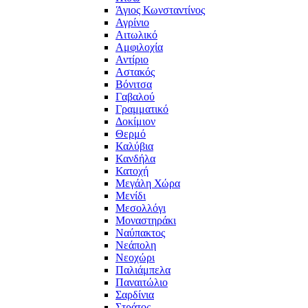
Άγιος Κωνσταντίνος
Αγρίνιο
Αιτωλικό
Αμφιλοχία
Αντίριο
Αστακός
Βόνιτσα
Γαβαλού
Γραμματικό
Δοκίμιον
Θερμό
Καλύβια
Κανδήλα
Κατοχή
Μεγάλη Χώρα
Μενίδι
Μεσολλόγι
Μοναστηράκι
Ναύπακτος
Νεάπολη
Νεοχώρι
Παλιάμπελα
Παναιτώλιο
Σαρδίνια
Στράτος