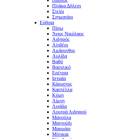
Παύλος
Πλάκα Δήλεσι
Στείρι
Σχηματάρι
Εύβοια
Πίσω
Άγιος Νικόλαος
Αιδηψός
Αλιβέρι
Αμάρυνθος
Αυλίδα
Βαθύ
Βασιλικό
Ερέτρια
Ιστιαία
Κάρυστος
Καστέλλα
Κύμη
Λίμνη
Λιχάδα
Λουτρά Αιδηψού
Μαγούλα
Μαντούδι
Μαρμάρι
Μύτικας