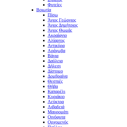
Φυτείες
Βοιωτία
Πίσω
Άγιος Γεώργιος
Άγιος Δημήτριος
Άγιος Θωμάς
Ακραίφνιο
Αλίαρτος
Αντικύρα
Αράχωβα
Βάγια
Δαύλεια
Δήλεσι
Δίστομο
Δομβραίνα
Θεσπιές
Θήβα
Καπαρέλι
Κυριάκιο
Λεύκτρα
Λιβαδειά
Μαυρομάτι
Οινόφυτα
Ορχομενός