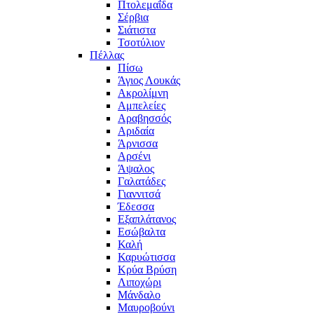
Πτολεμαΐδα
Σέρβια
Σιάτιστα
Τσοτύλιον
Πέλλας
Πίσω
Άγιος Λουκάς
Ακρολίμνη
Αμπελείες
Αραβησσός
Αριδαία
Άρνισσα
Αρσένι
Άψαλος
Γαλατάδες
Γιαννιτσά
Έδεσσα
Εξαπλάτανος
Εσώβαλτα
Καλή
Καρυώτισσα
Κρύα Βρύση
Λιποχώρι
Μάνδαλο
Μαυροβούνι