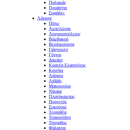
Παλαμάς
Προάστιο
Σοφάδες
Λάρισα
Πίσω
Αμπελώνας
Αργυροπούλειον
Βαμβακού
Βερδικούσσα
Γιάννουλη
Γόννοι
Δαμάσι
Κρανέα Ελασσόνος
Κριτήρι
Λάρισα
Λιβάδι
Μακρυχώρι
Νίκαια
Πλατύκαμπος
Πυργετός
Συκούριο
Τερψιθέα
Τσαριτσάνη
Τύρναβος
Φάλαννα