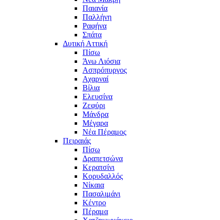
Παιανία
Παλλήνη
Ραφήνα
Σπάτα
Δυτική Αττική
Πίσω
Άνω Λιόσια
Ασπρόπυργος
Αχαρναί
Βίλια
Ελευσίνα
Ζεφύρι
Μάνδρα
Μέγαρα
Νέα Πέραμος
Πειραιάς
Πίσω
Δραπετσώνα
Κερατσίνι
Κορυδαλλός
Νίκαια
Πασαλιμάνι
Κέντρο
Πέραμα