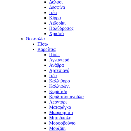
Δελφοί
Δεσφίνα
Ιτέα
Κίρρα
Λιδορίκι
Πολύδροσος
Χρισσό
Θεσσαλία
Πίσω
Καρδίτσα
Πίσω
Αγναντερό
Ανάβρα
Αρτεσιανό
Ιτέα
Καλλίθηρο
Καλλιφώνι
Καρδίτσα
Καρδιτσομαγούλα
Λεοντάρι
Ματαράγκα
Μαυρομμάτι
Μητρόπολη
Μορφοβούνιο
Μουζάκι