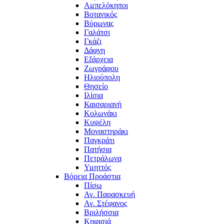
Αμπελόκηποι
Βοτανικός
Βύρωνας
Γαλάτσι
Γκάζι
Δάφνη
Εξάρχεια
Ζωγράφου
Ηλιούπολη
Θησείο
Ιλίσια
Καισαριανή
Κολωνάκι
Κυψέλη
Μοναστηράκι
Παγκράτι
Πατήσια
Πετράλωνα
Υμηττός
Βόρεια Προάστια
Πίσω
Αγ. Παρασκευή
Αγ. Στέφανος
Βριλήσσια
Κηφισιά