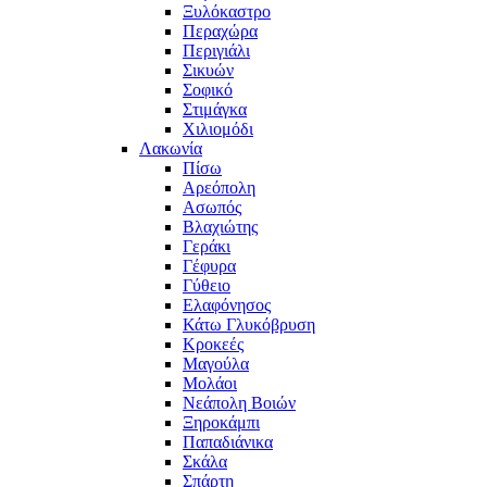
Ξυλόκαστρο
Περαχώρα
Περιγιάλι
Σικυών
Σοφικό
Στιμάγκα
Χιλιομόδι
Λακωνία
Πίσω
Αρεόπολη
Ασωπός
Βλαχιώτης
Γεράκι
Γέφυρα
Γύθειο
Ελαφόνησος
Κάτω Γλυκόβρυση
Κροκεές
Μαγούλα
Μολάοι
Νεάπολη Βοιών
Ξηροκάμπι
Παπαδιάνικα
Σκάλα
Σπάρτη