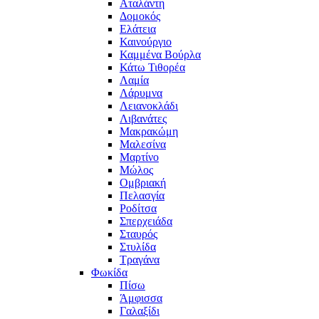
Αταλάντη
Δομοκός
Ελάτεια
Καινούργιο
Καμμένα Βούρλα
Κάτω Τιθορέα
Λαμία
Λάρυμνα
Λειανοκλάδι
Λιβανάτες
Μακρακώμη
Μαλεσίνα
Μαρτίνο
Μώλος
Ομβριακή
Πελασγία
Ροδίτσα
Σπερχειάδα
Σταυρός
Στυλίδα
Τραγάνα
Φωκίδα
Πίσω
Άμφισσα
Γαλαξίδι