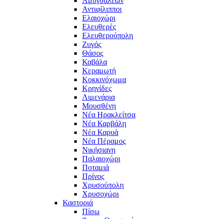
Αμυγδαλεών
Αντιφίλιπποι
Ελαιοχώρι
Ελευθερές
Ελευθερούπολη
Ζυγός
Θάσος
Καβάλα
Κεραμωτή
Κοκκινόχωμα
Κρηνίδες
Λιμενάρια
Μουσθένη
Νέα Ηρακλείτσα
Νέα Καρβάλη
Νέα Καρυά
Νέα Πέραμος
Νικήσιανη
Παλαιοχώρι
Ποταμιά
Πρίνος
Χρυσούπολη
Χρυσοχώρι
Καστοριά
Πίσω