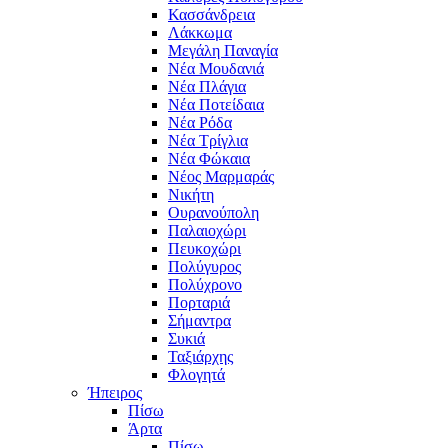
Κασσάνδρεια
Λάκκωμα
Μεγάλη Παναγία
Νέα Μουδανιά
Νέα Πλάγια
Νέα Ποτείδαια
Νέα Ρόδα
Νέα Τρίγλια
Νέα Φώκαια
Νέος Μαρμαράς
Νικήτη
Ουρανούπολη
Παλαιοχώρι
Πευκοχώρι
Πολύγυρος
Πολύχρονο
Πορταριά
Σήμαντρα
Συκιά
Ταξιάρχης
Φλογητά
Ήπειρος
Πίσω
Άρτα
Πίσω