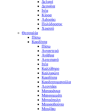
Δελφοί
Δεσφίνα
Ιτέα
Κίρρα
Λιδορίκι
Πολύδροσος
Χρισσό
Θεσσαλία
Πίσω
Καρδίτσα
Πίσω
Αγναντερό
Ανάβρα
Αρτεσιανό
Ιτέα
Καλλίθηρο
Καλλιφώνι
Καρδίτσα
Καρδιτσομαγούλα
Λεοντάρι
Ματαράγκα
Μαυρομμάτι
Μητρόπολη
Μορφοβούνιο
Μουζάκι