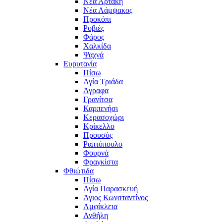
Νέα Αρτάκη
Νέα Λάμψακος
Προκόπι
Ροβιές
Φάρος
Χαλκίδα
Ψαχνά
Ευρυτανία
Πίσω
Αγία Τριάδα
Άγραφα
Γρανίτσα
Καρπενήσι
Κερασοχώρι
Κρίκελλο
Προυσός
Ραπτόπουλο
Φουρνά
Φραγκίστα
Φθιώτιδα
Πίσω
Αγία Παρασκευή
Άγιος Κωνσταντίνος
Αμφίκλεια
Ανθήλη