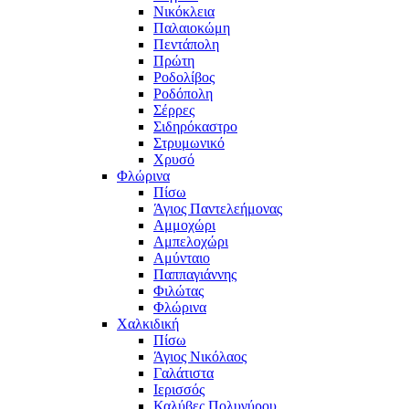
Νικόκλεια
Παλαιοκώμη
Πεντάπολη
Πρώτη
Ροδολίβος
Ροδόπολη
Σέρρες
Σιδηρόκαστρο
Στρυμωνικό
Χρυσό
Φλώρινα
Πίσω
Άγιος Παντελεήμονας
Αμμοχώρι
Αμπελοχώρι
Αμύνταιο
Παππαγιάννης
Φιλώτας
Φλώρινα
Χαλκιδική
Πίσω
Άγιος Νικόλαος
Γαλάτιστα
Ιερισσός
Καλύβες Πολυγύρου