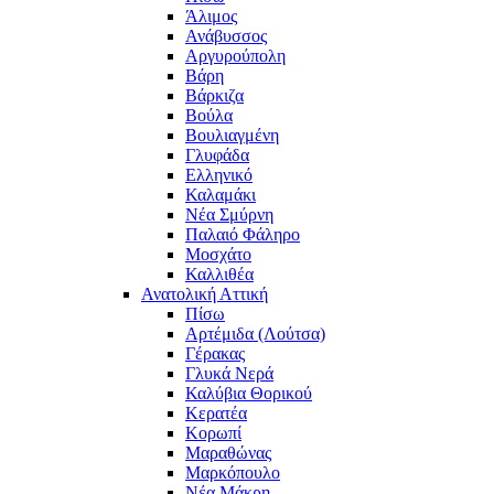
Άλιμος
Ανάβυσσος
Αργυρούπολη
Βάρη
Βάρκιζα
Βούλα
Βουλιαγμένη
Γλυφάδα
Ελληνικό
Καλαμάκι
Νέα Σμύρνη
Παλαιό Φάληρο
Μοσχάτο
Καλλιθέα
Ανατολική Αττική
Πίσω
Αρτέμιδα (Λούτσα)
Γέρακας
Γλυκά Νερά
Καλύβια Θορικού
Κερατέα
Κορωπί
Μαραθώνας
Μαρκόπουλο
Νέα Μάκρη