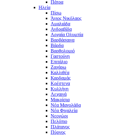
Πάτρα
Ηλεία
Πίσω
Άγιος Νικόλαος
Αμαλιάδα
Ανδραβίδα
Αρχαία Ολυμπία
Βαρβάσαινα
Βάρδα
Βαρθολομιό
Γαστούνη
Επιτάλιο
Ζαχάρω
Καλλιθέα
Καρδαμάς
Κρέστενα
Κυλλήνη
Λεχαινά
Μακρίσια
Νέα Μανολάδα
Νέα Φιγαλεία
Νεοχώρι
Πελόπιο
Πλάτανος
Πύργος