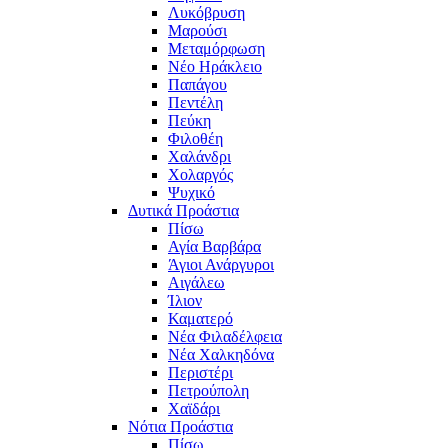
Λυκόβρυση
Μαρούσι
Μεταμόρφωση
Νέο Ηράκλειο
Παπάγου
Πεντέλη
Πεύκη
Φιλοθέη
Χαλάνδρι
Χολαργός
Ψυχικό
Δυτικά Προάστια
Πίσω
Αγία Βαρβάρα
Άγιοι Ανάργυροι
Αιγάλεω
Ίλιον
Καματερό
Νέα Φιλαδέλφεια
Νέα Χαλκηδόνα
Περιστέρι
Πετρούπολη
Χαϊδάρι
Νότια Προάστια
Πίσω