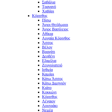
Σαβάλια
Τραγανό
Χαβάρι
Κόρινθος
Πίσω
Άγιοι Θεόδωροι
Άγιος Βασίλειος
Αθίκια
Αρχαία Κόρινθος
Άσσος
Βέλον
Βραχάτι
Δερβένι
Εξαμίλια
Ζευγολατειό
Ισθμία
Καμάρι
Κάτω Άσσος
Κάτω Διμηνιόν
Κιάτο
Κοκκώνι
Κόρινθος
Λέχαιον
Λουτράκι
Νεμέα