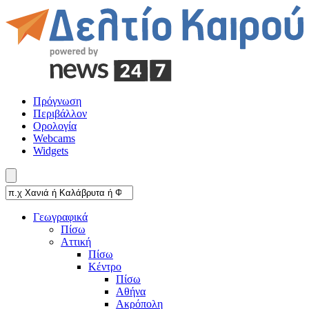
Πρόγνωση
Περιβάλλον
Ορολογία
Webcams
Widgets
Γεωγραφικά
Πίσω
Αττική
Πίσω
Κέντρο
Πίσω
Αθήνα
Ακρόπολη