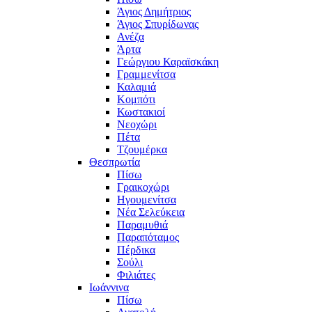
Άγιος Δημήτριος
Άγιος Σπυρίδωνας
Ανέζα
Άρτα
Γεώργιου Καραϊσκάκη
Γραμμενίτσα
Καλαμιά
Κομπότι
Κωστακιοί
Νεοχώρι
Πέτα
Τζουμέρκα
Θεσπρωτία
Πίσω
Γραικοχώρι
Ηγουμενίτσα
Νέα Σελεύκεια
Παραμυθιά
Παραπόταμος
Πέρδικα
Σούλι
Φιλιάτες
Ιωάννινα
Πίσω