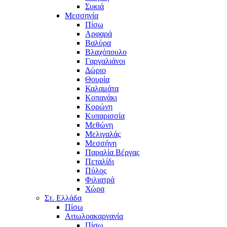
Συκιά
Μεσσηνία
Πίσω
Αρφαρά
Βαλύρα
Βλαχόπουλο
Γαργαλιάνοι
Δώριο
Θουρία
Καλαμάτα
Κοπανάκι
Κορώνη
Κυπαρισσία
Μεθώνη
Μελιγαλάς
Μεσσήνη
Παραλία Βέργας
Πεταλίδι
Πύλος
Φιλιατρά
Χώρα
Στ. Ελλάδα
Πίσω
Αιτωλοακαρνανία
Πίσω