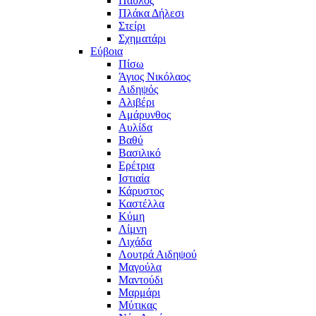
Παύλος
Πλάκα Δήλεσι
Στείρι
Σχηματάρι
Εύβοια
Πίσω
Άγιος Νικόλαος
Αιδηψός
Αλιβέρι
Αμάρυνθος
Αυλίδα
Βαθύ
Βασιλικό
Ερέτρια
Ιστιαία
Κάρυστος
Καστέλλα
Κύμη
Λίμνη
Λιχάδα
Λουτρά Αιδηψού
Μαγούλα
Μαντούδι
Μαρμάρι
Μύτικας