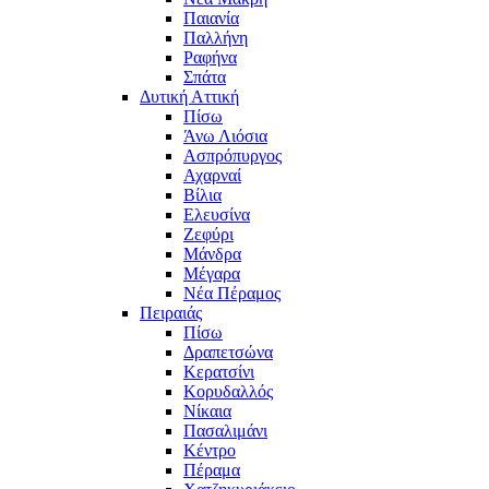
Παιανία
Παλλήνη
Ραφήνα
Σπάτα
Δυτική Αττική
Πίσω
Άνω Λιόσια
Ασπρόπυργος
Αχαρναί
Βίλια
Ελευσίνα
Ζεφύρι
Μάνδρα
Μέγαρα
Νέα Πέραμος
Πειραιάς
Πίσω
Δραπετσώνα
Κερατσίνι
Κορυδαλλός
Νίκαια
Πασαλιμάνι
Κέντρο
Πέραμα