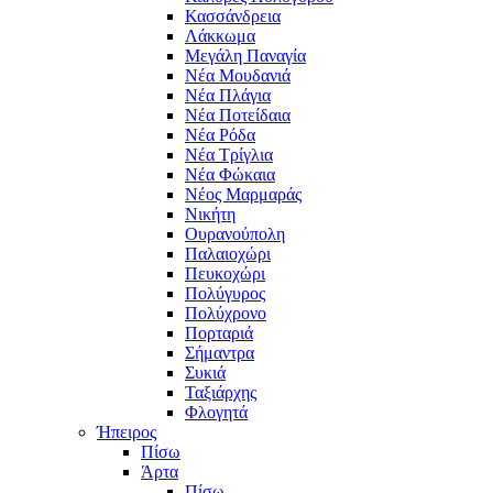
Κασσάνδρεια
Λάκκωμα
Μεγάλη Παναγία
Νέα Μουδανιά
Νέα Πλάγια
Νέα Ποτείδαια
Νέα Ρόδα
Νέα Τρίγλια
Νέα Φώκαια
Νέος Μαρμαράς
Νικήτη
Ουρανούπολη
Παλαιοχώρι
Πευκοχώρι
Πολύγυρος
Πολύχρονο
Πορταριά
Σήμαντρα
Συκιά
Ταξιάρχης
Φλογητά
Ήπειρος
Πίσω
Άρτα
Πίσω