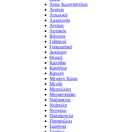
Άγιος Κωνσταντίνος
Αγρίνιο
Αιτωλικό
Αμφιλοχία
Αντίριο
Αστακός
Βόνιτσα
Γαβαλού
Γραμματικό
Δοκίμιον
Θερμό
Καλύβια
Κανδήλα
Κατοχή
Μεγάλη Χώρα
Μενίδι
Μεσολλόγι
Μοναστηράκι
Ναύπακτος
Νεάπολη
Νεοχώρι
Παλιάμπελα
Παναιτώλιο
Σαρδίνια
Στράτος