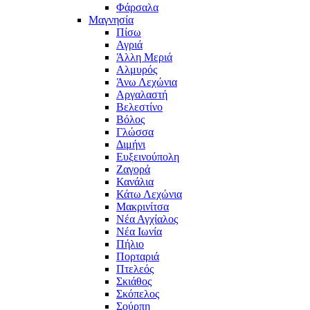
Φάρσαλα
Μαγνησία
Πίσω
Αγριά
Άλλη Μεριά
Αλμυρός
Άνω Λεχώνια
Αργαλαστή
Βελεστίνο
Βόλος
Γλώσσα
Διμήνι
Ευξεινούπολη
Ζαγορά
Κανάλια
Κάτω Λεχώνια
Μακρινίτσα
Νέα Αγχίαλος
Νέα Ιωνία
Πήλιο
Πορταριά
Πτελεός
Σκιάθος
Σκόπελος
Σούρπη