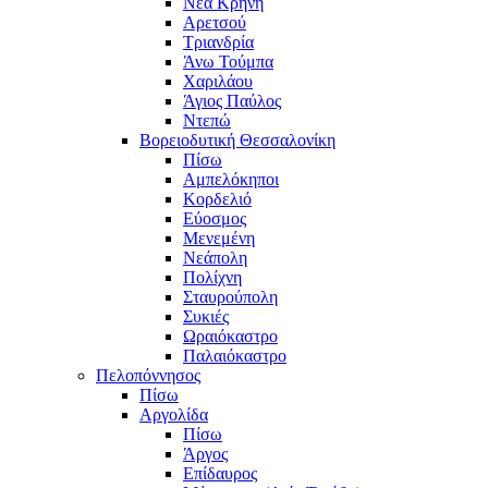
Νέα Κρήνη
Αρετσού
Τριανδρία
Άνω Τούμπα
Χαριλάου
Άγιος Παύλος
Ντεπώ
Βορειοδυτική Θεσσαλονίκη
Πίσω
Αμπελόκηποι
Κορδελιό
Εύοσμος
Μενεμένη
Νεάπολη
Πολίχνη
Σταυρούπολη
Συκιές
Ωραιόκαστρο
Παλαιόκαστρο
Πελοπόννησος
Πίσω
Αργολίδα
Πίσω
Άργος
Επίδαυρος