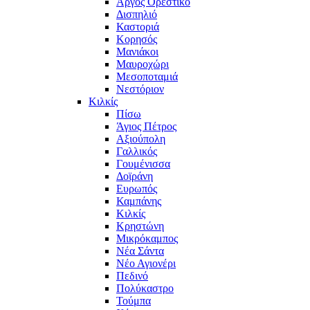
Άργος Ορεστικό
Δισπηλιό
Καστοριά
Κορησός
Μανιάκοι
Μαυροχώρι
Μεσοποταμιά
Νεστόριον
Κιλκίς
Πίσω
Άγιος Πέτρος
Αξιούπολη
Γαλλικός
Γουμένισσα
Δοϊράνη
Ευρωπός
Καμπάνης
Κιλκίς
Κρηστώνη
Μικρόκαμπος
Νέα Σάντα
Νέο Αγιονέρι
Πεδινό
Πολύκαστρο
Τούμπα