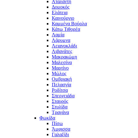
Αταλάντη
Δομοκός
Ελάτεια
Καινούργιο
Καμμένα Βούρλα
Κάτω Τιθορέα
Λαμία
Λάρυμνα
Λειανοκλάδι
Λιβανάτες
Μακρακώμη
Μαλεσίνα
Μαρτίνο
Μώλος
Ομβριακή
Πελασγία
Ροδίτσα
Σπερχειάδα
Σταυρός
Στυλίδα
Τραγάνα
Φωκίδα
Πίσω
Άμφισσα
Γαλαξίδι