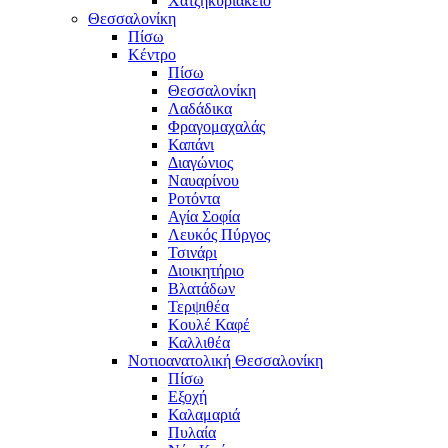
Χατζηκυριάκειο
Θεσσαλονίκη
Πίσω
Κέντρο
Πίσω
Θεσσαλονίκη
Λαδάδικα
Φραγομαχαλάς
Καπάνι
Διαγώνιος
Ναυαρίνου
Ροτόντα
Αγία Σοφία
Λευκός Πύργος
Τσινάρι
Διοικητήριο
Βλατάδων
Τερψιθέα
Κουλέ Καφέ
Καλλιθέα
Νοτιοανατολική Θεσσαλονίκη
Πίσω
Εξοχή
Καλαμαριά
Πυλαία