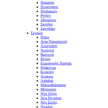
Παραλία
Περίστασις
Πλαταμών
Ρητίνη
Σβορώνος
Σκοτίνα
Σφενδάμι
Σερρών
Πίσω
Αγία Παρασκευή
Αλιστράτη
Άμπελοι
Βαλτερό
Βέργη
Εμμανουήλ Παππάς
Ηράκλεια
Κερκίνη
Λευκών
Λιβαδιά
Μαυροθάλασσα
Μητρούσι
Νέα Ζίχνη
Νέο Πετρίτσι
Νέο Σούλι
Νιγρίτα