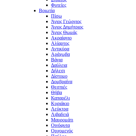
Φυτείες
Βοιωτία
Πίσω
Άγιος Γεώργιος
Άγιος Δημήτριος
Άγιος Θωμάς
Ακραίφνιο
Αλίαρτος
Αντικύρα
Αράχωβα
Βάγια
Δαύλεια
Δήλεσι
Δίστομο
Δομβραίνα
Θεσπιές
Θήβα
Καπαρέλι
Κυριάκιο
Λεύκτρα
Λιβαδειά
Μαυρομάτι
Οινόφυτα
Ορχομενός