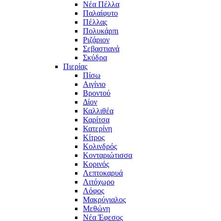
Νέα Πέλλα
Παλαίφυτο
Πέλλας
Πολυκάρπι
Ριζάριον
Σεβαστιανά
Σκύδρα
Πιερίας
Πίσω
Αιγίνιο
Βροντού
Δίον
Καλλιθέα
Καρίτσα
Κατερίνη
Κίτρος
Κολινδρός
Κονταριώτισσα
Κορινός
Λεπτοκαρυά
Λιτόχωρο
Λόφος
Μακρύγιαλος
Μεθώνη
Νέα Έφεσος