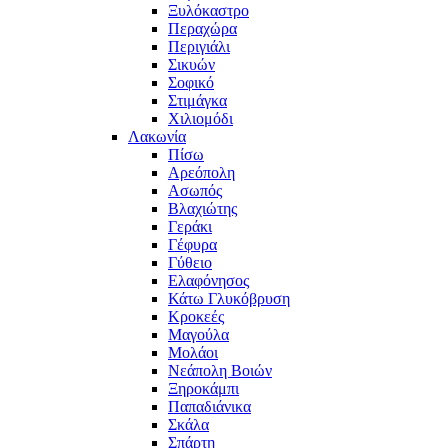
Ξυλόκαστρο
Περαχώρα
Περιγιάλι
Σικυών
Σοφικό
Στιμάγκα
Χιλιομόδι
Λακωνία
Πίσω
Αρεόπολη
Ασωπός
Βλαχιώτης
Γεράκι
Γέφυρα
Γύθειο
Ελαφόνησος
Κάτω Γλυκόβρυση
Κροκεές
Μαγούλα
Μολάοι
Νεάπολη Βοιών
Ξηροκάμπι
Παπαδιάνικα
Σκάλα
Σπάρτη