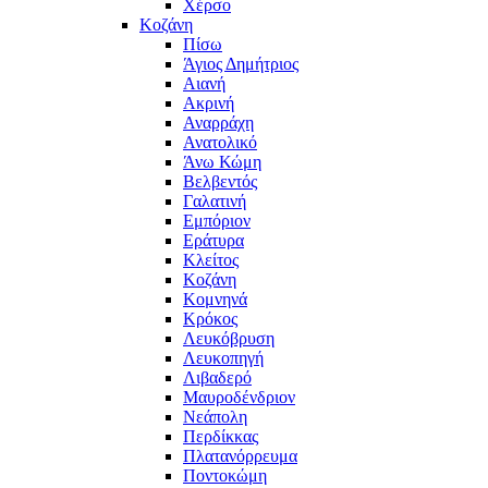
Χέρσο
Κοζάνη
Πίσω
Άγιος Δημήτριος
Αιανή
Ακρινή
Αναρράχη
Ανατολικό
Άνω Κώμη
Βελβεντός
Γαλατινή
Εμπόριον
Εράτυρα
Κλείτος
Κοζάνη
Κομνηνά
Κρόκος
Λευκόβρυση
Λευκοπηγή
Λιβαδερό
Μαυροδένδριον
Νεάπολη
Περδίκκας
Πλατανόρρευμα
Ποντοκώμη