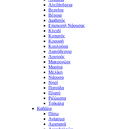
Αλεξάνδρεια
Βεργίνα
Βέροια
Διαβατός
Επισκοπή Νάουσας
Κλειδί
Κοπανός
Κορυφή
Κουλούρα
Λιανόβεργιο
Λουτρός
Μακροχώρι
Μαρίνα
Μελίκη
Νάουσα
Νησί
Πατρίδα
Πλατύ
Ριζώματα
Τρίκαλα
Καβάλα
Πίσω
Αγίασμα
Αμισιανά