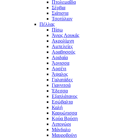
Πτολεμαΐδα
Σέρβια
Σιάτιστα
Τσοτύλιον
Πέλλας
Πίσω
Άγιος Λουκάς
Ακρολίμνη
Αμπελείες
Αραβησσός
Αριδαία
Άρνισσα
Αρσένι
Άψαλος
Γαλατάδες
Γιαννιτσά
Έδεσσα
Εξαπλάτανος
Εσώβαλτα
Καλή
Καρυώτισσα
Κρύα Βρύση
Λιποχώρι
Μάνδαλο
Μαυροβούνι