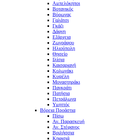
Αμπελόκηποι
Βοτανικός
Βύρωνας
Γαλάτσι
Γκάζι
Δάφνη
Εξάρχεια
Ζωγράφου
Ηλιούπολη
Θησείο
Ιλίσια
Καισαριανή
Κολωνάκι
Κυψέλη
Μοναστηράκι
Παγκράτι
Πατήσια
Πετράλωνα
Υμηττός
Βόρεια Προάστια
Πίσω
Αγ. Παρασκευή
Αγ. Στέφανος
Βριλήσσια
Κηφισιά