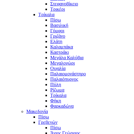
Στεφανοβίκειο
Τρικέρι
Τρίκαλα
Πίσω
Βασιλική
Γόμφοι
Γριζάνο
Ελάτη
Καλαμπάκα
Καστράκι
Μεγάλα Καλύβια
Μεγαλοχώρι
Οιχαλία
Παλαιομονάστηρο
Παλαιόπυργος
Πύλη
Ρίζωμα
Τρίκαλα
Φήκη
Φαρκαδώνα
Μακεδονία
Πίσω
Γρεβενών
Πίσω
Άγιος Γεώργιος