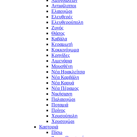
Αμυγδαλεών
Αντιφίλιπποι
Ελαιοχώρι
Ελευθερές
Ελευθερούπολη
Ζυγός
Θάσος
Καβάλα
Κεραμωτή
Κοκκινόχωμα
Κρηνίδες
Λιμενάρια
Μουσθένη
Νέα Ηρακλείτσα
Νέα Καρβάλη
Νέα Καρυά
Νέα Πέραμος
Νικήσιανη
Παλαιοχώρι
Ποταμιά
Πρίνος
Χρυσούπολη
Χρυσοχώρι
Καστοριά
Πίσω