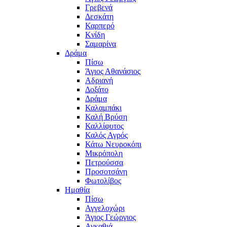
Γρεβενά
Δεσκάτη
Καρπερό
Κνίδη
Σαμαρίνα
Δράμα
Πίσω
Άγιος Αθανάσιος
Αδριανή
Δοξάτο
Δράμα
Καλαμπάκι
Καλή Βρύση
Καλλίφυτος
Καλός Αγρός
Κάτω Νευροκόπι
Μικρόπολη
Πετρούσσα
Προσοτσάνη
Φωτολίβος
Ημαθία
Πίσω
Αγγελοχώρι
Άγιος Γεώργιος
Αγκαθιά