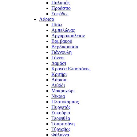
Παλαμάς
Προάστιο
Σοφάδες
Λάρισα
Πίσω
Αμπελώνας
Αργυροπούλειον
Βαμβακού
Βερδικούσσα
Γιάννουλη
Γόννοι
Δαμάσι
Κρανέα Ελασσόνος
Κριτήρι
Λάρισα
Λιβάδι
Μακρυχώρι
Νίκαια
Πλατύκαμπος
Πυργετός
Συκούριο
Τερψιθέα
Τσαριτσάνη
Τύρναβος
Φάλαννα