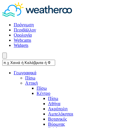
Πρόγνωση
Περιβάλλον
Ορολογία
Webcams
Widgets
Γεωγραφικά
Πίσω
Αττική
Πίσω
Κέντρο
Πίσω
Αθήνα
Ακρόπολη
Αμπελόκηποι
Βοτανικός
Βύρωνας