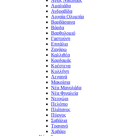
Άγιος Νικόλαος
Αμαλιάδα
Ανδραβίδα
Αρχαία Ολυμπία
Βαρβάσαινα
Βάρδα
Βαρθολομιό
Γαστούνη
Επιτάλιο
Ζαχάρω
Καλλιθέα
Καρδαμάς
Κρέστενα
Κυλλήνη
Λεχαινά
Μακρίσια
Νέα Μανολάδα
Νέα Φιγαλεία
Νεοχώρι
Πελόπιο
Πλάτανος
Πύργος
Σαβάλια
Τραγανό
Χαβάρι