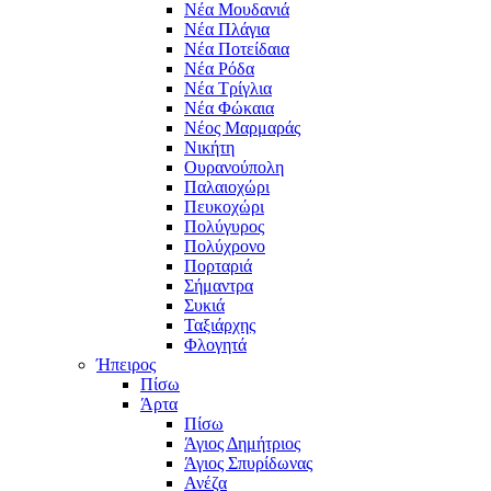
Νέα Μουδανιά
Νέα Πλάγια
Νέα Ποτείδαια
Νέα Ρόδα
Νέα Τρίγλια
Νέα Φώκαια
Νέος Μαρμαράς
Νικήτη
Ουρανούπολη
Παλαιοχώρι
Πευκοχώρι
Πολύγυρος
Πολύχρονο
Πορταριά
Σήμαντρα
Συκιά
Ταξιάρχης
Φλογητά
Ήπειρος
Πίσω
Άρτα
Πίσω
Άγιος Δημήτριος
Άγιος Σπυρίδωνας
Ανέζα