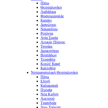
Πίσω
Θεσσαλονίκη
Λαδάδικα
Φραγομαχαλάς
Καπάνι
Διαγώνιος
Ναυαρίνου
Ροτόντα
Αγία Σοφία
Λευκός Πύργος
Τσινάρι
Διοικητήριο
Βλατάδων
Τερψιθέα
Κουλέ Καφέ
Καλλιθέα
Νοτιοανατολική Θεσσαλονίκη
Πίσω
Εξοχή
Καλαμαριά
Πυλαία
Νέα Κρήνη
Αρετσού
Τριανδρία
Άνω Τούμπα