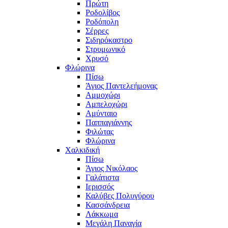
Πρώτη
Ροδολίβος
Ροδόπολη
Σέρρες
Σιδηρόκαστρο
Στρυμωνικό
Χρυσό
Φλώρινα
Πίσω
Άγιος Παντελεήμονας
Αμμοχώρι
Αμπελοχώρι
Αμύνταιο
Παππαγιάννης
Φιλώτας
Φλώρινα
Χαλκιδική
Πίσω
Άγιος Νικόλαος
Γαλάτιστα
Ιερισσός
Καλύβες Πολυγύρου
Κασσάνδρεια
Λάκκωμα
Μεγάλη Παναγία