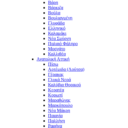
Βάρη
Βάρκιζα
Βούλα
Βουλιαγμένη
Γλυφάδα
Ελληνικό
Καλαμάκι
Νέα Σμύρνη
Παλαιό Φάληρο
Μοσχάτο
Καλλιθέα
Ανατολική Αττική
Πίσω
Αρτέμιδα (Λούτσα)
Γέρακας
Γλυκά Νερά
Καλύβια Θορικού
Κερατέα
Κορωπί
Μαραθώνας
Μαρκόπουλο
Νέα Μάκρη
Παιανία
Παλλήνη
Ραφήνα