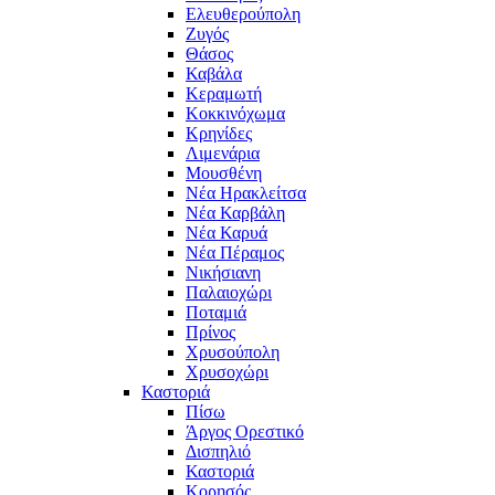
Ελευθερούπολη
Ζυγός
Θάσος
Καβάλα
Κεραμωτή
Κοκκινόχωμα
Κρηνίδες
Λιμενάρια
Μουσθένη
Νέα Ηρακλείτσα
Νέα Καρβάλη
Νέα Καρυά
Νέα Πέραμος
Νικήσιανη
Παλαιοχώρι
Ποταμιά
Πρίνος
Χρυσούπολη
Χρυσοχώρι
Καστοριά
Πίσω
Άργος Ορεστικό
Δισπηλιό
Καστοριά
Κορησός