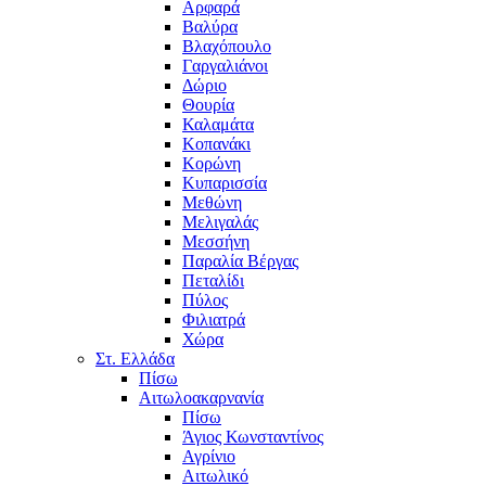
Αρφαρά
Βαλύρα
Βλαχόπουλο
Γαργαλιάνοι
Δώριο
Θουρία
Καλαμάτα
Κοπανάκι
Κορώνη
Κυπαρισσία
Μεθώνη
Μελιγαλάς
Μεσσήνη
Παραλία Βέργας
Πεταλίδι
Πύλος
Φιλιατρά
Χώρα
Στ. Ελλάδα
Πίσω
Αιτωλοακαρνανία
Πίσω
Άγιος Κωνσταντίνος
Αγρίνιο
Αιτωλικό