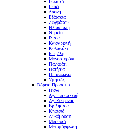
Γαλάτσι
Γκάζι
Δάφνη
Εξάρχεια
Ζωγράφου
Ηλιούπολη
Θησείο
Ιλίσια
Καισαριανή
Κολωνάκι
Κυψέλη
Μοναστηράκι
Παγκράτι
Πατήσια
Πετράλωνα
Υμηττός
Βόρεια Προάστια
Πίσω
Αγ. Παρασκευή
Αγ. Στέφανος
Βριλήσσια
Κηφισιά
Λυκόβρυση
Μαρούσι
Μεταμόρφωση