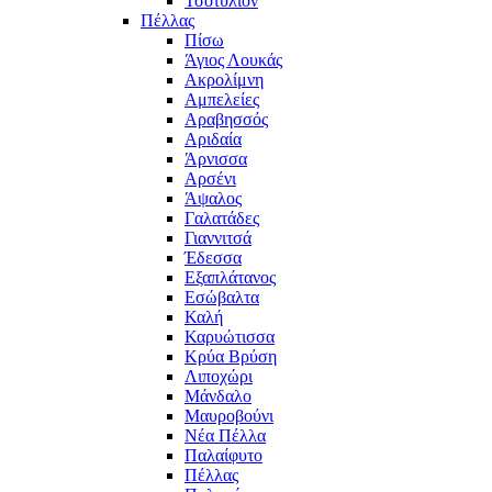
Τσοτύλιον
Πέλλας
Πίσω
Άγιος Λουκάς
Ακρολίμνη
Αμπελείες
Αραβησσός
Αριδαία
Άρνισσα
Αρσένι
Άψαλος
Γαλατάδες
Γιαννιτσά
Έδεσσα
Εξαπλάτανος
Εσώβαλτα
Καλή
Καρυώτισσα
Κρύα Βρύση
Λιποχώρι
Μάνδαλο
Μαυροβούνι
Νέα Πέλλα
Παλαίφυτο
Πέλλας