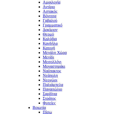
Αμφιλοχία
Αντίριο
Αστακός
Βόνιτσα
Γαβαλού
Γραμματικό
Δοκίμιον
Θερμό
Καλύβια
Κανδήλα
Κατοχή
Μεγάλη Χώρα
Μενίδι
Μεσολλόγι
Μοναστηράκι
Ναύπακτος
Νεάπολη
Νεοχώρι
Παλιάμπελα
Παναιτώλιο
Σαρδίνια
Στράτος
Φυτείες
Βοιωτία
Πίσω