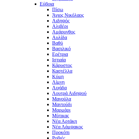
Εύβοια
Πίσω
Άγιος Νικόλαος
Αιδηψός
Αλιβέρι
Αμάρυνθος
Αυλίδα
Βαθύ
Βασιλικό
Ερέτρια
Ιστιαία
Κάρυστος
Καστέλλα
Κύμη
Λίμνη
Λιχάδα
Λουτρά Αιδηψού
Μαγούλα
Μαντούδι
Μαρμάρι
Μύτικας
Νέα Αρτάκη
Νέα Λάμψακος
Προκόπι
Ροβιές