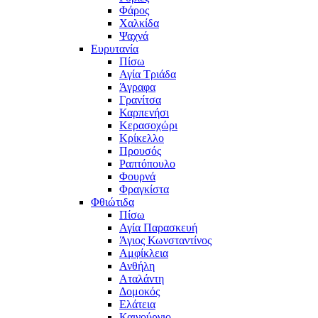
Φάρος
Χαλκίδα
Ψαχνά
Ευρυτανία
Πίσω
Αγία Τριάδα
Άγραφα
Γρανίτσα
Καρπενήσι
Κερασοχώρι
Κρίκελλο
Προυσός
Ραπτόπουλο
Φουρνά
Φραγκίστα
Φθιώτιδα
Πίσω
Αγία Παρασκευή
Άγιος Κωνσταντίνος
Αμφίκλεια
Ανθήλη
Αταλάντη
Δομοκός
Ελάτεια
Καινούργιο