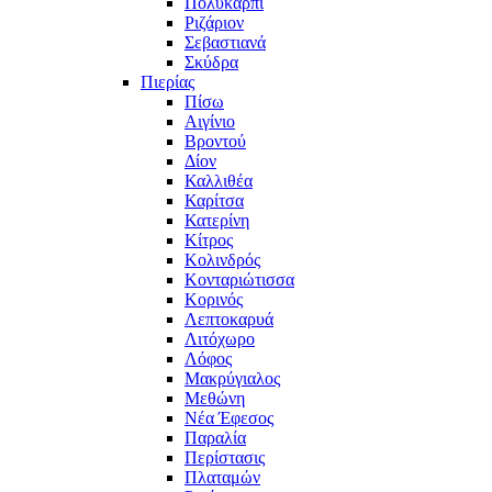
Πολυκάρπι
Ριζάριον
Σεβαστιανά
Σκύδρα
Πιερίας
Πίσω
Αιγίνιο
Βροντού
Δίον
Καλλιθέα
Καρίτσα
Κατερίνη
Κίτρος
Κολινδρός
Κονταριώτισσα
Κορινός
Λεπτοκαρυά
Λιτόχωρο
Λόφος
Μακρύγιαλος
Μεθώνη
Νέα Έφεσος
Παραλία
Περίστασις
Πλαταμών