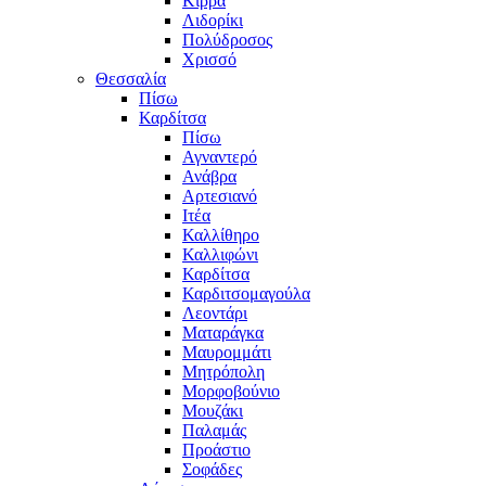
Κίρρα
Λιδορίκι
Πολύδροσος
Χρισσό
Θεσσαλία
Πίσω
Καρδίτσα
Πίσω
Αγναντερό
Ανάβρα
Αρτεσιανό
Ιτέα
Καλλίθηρο
Καλλιφώνι
Καρδίτσα
Καρδιτσομαγούλα
Λεοντάρι
Ματαράγκα
Μαυρομμάτι
Μητρόπολη
Μορφοβούνιο
Μουζάκι
Παλαμάς
Προάστιο
Σοφάδες