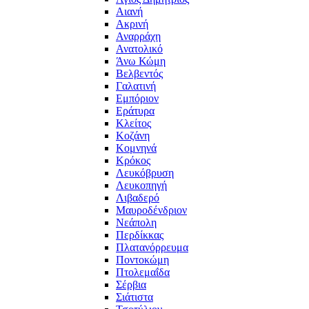
Αιανή
Ακρινή
Αναρράχη
Ανατολικό
Άνω Κώμη
Βελβεντός
Γαλατινή
Εμπόριον
Εράτυρα
Κλείτος
Κοζάνη
Κομνηνά
Κρόκος
Λευκόβρυση
Λευκοπηγή
Λιβαδερό
Μαυροδένδριον
Νεάπολη
Περδίκκας
Πλατανόρρευμα
Ποντοκώμη
Πτολεμαΐδα
Σέρβια
Σιάτιστα