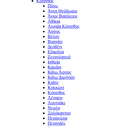
Κόρινθος
Πίσω
Άγιοι Θεόδωροι
Άγιος Βασίλειος
Αθίκια
Αρχαία Κόρινθος
Άσσος
Βέλον
Βραχάτι
Δερβένι
Εξαμίλια
Ζευγολατειό
Ισθμία
Καμάρι
Κάτω Άσσος
Κάτω Διμηνιόν
Κιάτο
Κοκκώνι
Κόρινθος
Λέχαιον
Λουτράκι
Νεμέα
Ξυλόκαστρο
Περαχώρα
Περιγιάλι