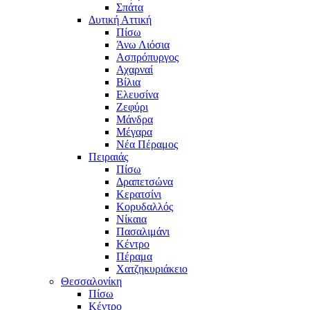
Σπάτα
Δυτική Αττική
Πίσω
Άνω Λιόσια
Ασπρόπυργος
Αχαρναί
Βίλια
Ελευσίνα
Ζεφύρι
Μάνδρα
Μέγαρα
Νέα Πέραμος
Πειραιάς
Πίσω
Δραπετσώνα
Κερατσίνι
Κορυδαλλός
Νίκαια
Πασαλιμάνι
Κέντρο
Πέραμα
Χατζηκυριάκειο
Θεσσαλονίκη
Πίσω
Κέντρο