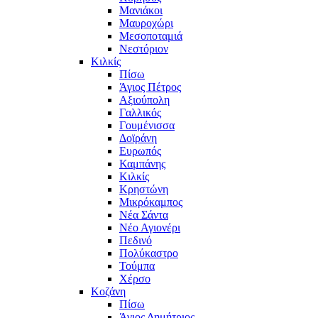
Μανιάκοι
Μαυροχώρι
Μεσοποταμιά
Νεστόριον
Κιλκίς
Πίσω
Άγιος Πέτρος
Αξιούπολη
Γαλλικός
Γουμένισσα
Δοϊράνη
Ευρωπός
Καμπάνης
Κιλκίς
Κρηστώνη
Μικρόκαμπος
Νέα Σάντα
Νέο Αγιονέρι
Πεδινό
Πολύκαστρο
Τούμπα
Χέρσο
Κοζάνη
Πίσω
Άγιος Δημήτριος