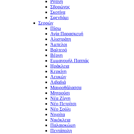
Ρητίνη
Σβορώνος
Σκοτίνα
Σφενδάμι
Σερρών
Πίσω
Αγία Παρασκευή
Αλιστράτη
Άμπελοι
Βαλτερό
Βέργη
Εμμανουήλ Παππάς
Ηράκλεια
Κερκίνη
Λευκών
Λιβαδιά
Μαυροθάλασσα
Μητρούσι
Νέα Ζίχνη
Νέο Πετρίτσι
Νέο Σούλι
Νιγρίτα
Νικόκλεια
Παλαιοκώμη
Πεντάπολη