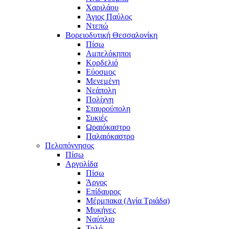
Χαριλάου
Άγιος Παύλος
Ντεπώ
Βορειοδυτική Θεσσαλονίκη
Πίσω
Αμπελόκηποι
Κορδελιό
Εύοσμος
Μενεμένη
Νεάπολη
Πολίχνη
Σταυρούπολη
Συκιές
Ωραιόκαστρο
Παλαιόκαστρο
Πελοπόννησος
Πίσω
Αργολίδα
Πίσω
Άργος
Επίδαυρος
Μέρμπακα (Αγία Τριάδα)
Μυκήνες
Ναύπλιο
Τολό