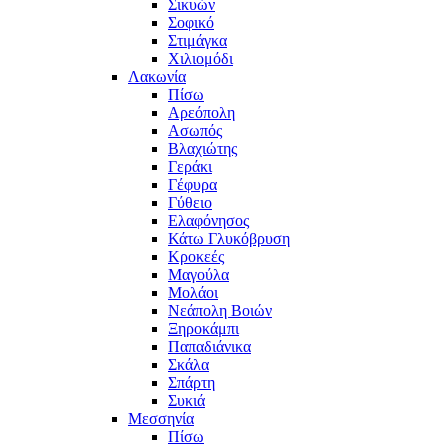
Σικυών
Σοφικό
Στιμάγκα
Χιλιομόδι
Λακωνία
Πίσω
Αρεόπολη
Ασωπός
Βλαχιώτης
Γεράκι
Γέφυρα
Γύθειο
Ελαφόνησος
Κάτω Γλυκόβρυση
Κροκεές
Μαγούλα
Μολάοι
Νεάπολη Βοιών
Ξηροκάμπι
Παπαδιάνικα
Σκάλα
Σπάρτη
Συκιά
Μεσσηνία
Πίσω