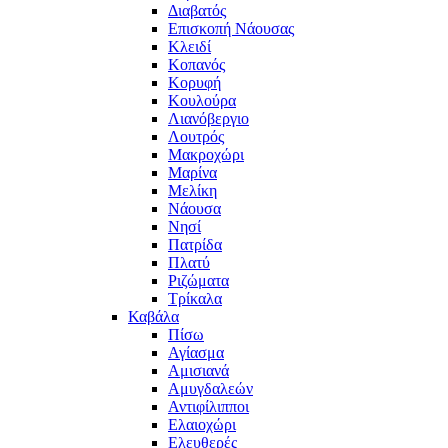
Διαβατός
Επισκοπή Νάουσας
Κλειδί
Κοπανός
Κορυφή
Κουλούρα
Λιανόβεργιο
Λουτρός
Μακροχώρι
Μαρίνα
Μελίκη
Νάουσα
Νησί
Πατρίδα
Πλατύ
Ριζώματα
Τρίκαλα
Καβάλα
Πίσω
Αγίασμα
Αμισιανά
Αμυγδαλεών
Αντιφίλιπποι
Ελαιοχώρι
Ελευθερές