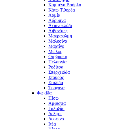
Καμμένα Βούρλα
Κάτω Τιθορέα
Λαμία
Λάρυμνα
Λειανοκλάδι
Λιβανάτες
Μακρακώμη
Μαλεσίνα
Μαρτίνο
Μώλος
Ομβριακή
Πελασγία
Ροδίτσα
Σπερχειάδα
Σταυρός
Στυλίδα
Τραγάνα
Φωκίδα
Πίσω
Άμφισσα
Γαλαξίδι
Δελφοί
Δεσφίνα
Ιτέα