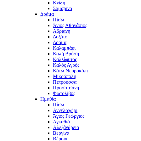
Κνίδη
Σαμαρίνα
Δράμα
Πίσω
Άγιος Αθανάσιος
Αδριανή
Δοξάτο
Δράμα
Καλαμπάκι
Καλή Βρύση
Καλλίφυτος
Καλός Αγρός
Κάτω Νευροκόπι
Μικρόπολη
Πετρούσσα
Προσοτσάνη
Φωτολίβος
Ημαθία
Πίσω
Αγγελοχώρι
Άγιος Γεώργιος
Αγκαθιά
Αλεξάνδρεια
Βεργίνα
Βέροια