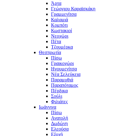
Άρτα
Γεώργιου Καραϊσκάκη
Γραμμενίτσα
Καλαμιά
Κομπότι
Κωστακιοί
Νεοχώρι
Πέτα
Τζουμέρκα
Θεσπρωτία
Πίσω
Γραικοχώρι
Ηγουμενίτσα
Νέα Σελεύκεια
Παραμυθιά
Παραπόταμος
Πέρδικα
Σούλι
Φιλιάτες
Ιωάννινα
Πίσω
Ανατολή
Δωδώνη
Ελεούσα
Εξοχή