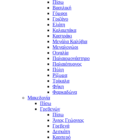
Πίσω
Βασιλική
Γόμφοι
Γριζάνο
Ελάτη
Καλαμπάκα
Καστράκι
Μεγάλα Καλύβια
Μεγαλοχώρι
Οιχαλία
Παλαιομονάστηρο
Παλαιόπυργος
Πύλη
Ρίζωμα
Τρίκαλα
Φήκη
Φαρκαδώνα
Μακεδονία
Πίσω
Γρεβενών
Πίσω
Άγιος Γεώργιος
Γρεβενά
Δεσκάτη
Καρπερό