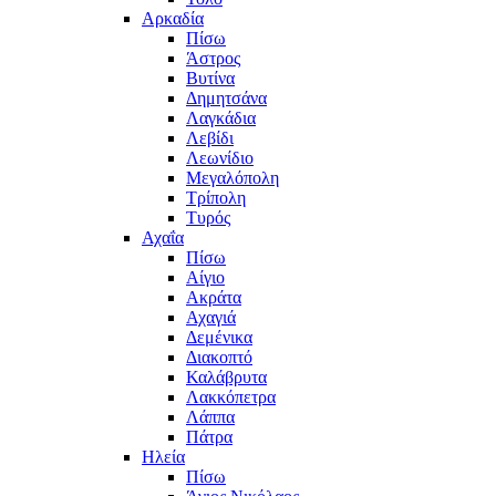
Αρκαδία
Πίσω
Άστρος
Βυτίνα
Δημητσάνα
Λαγκάδια
Λεβίδι
Λεωνίδιο
Μεγαλόπολη
Τρίπολη
Τυρός
Αχαΐα
Πίσω
Αίγιο
Ακράτα
Αχαγιά
Δεμένικα
Διακοπτό
Καλάβρυτα
Λακκόπετρα
Λάππα
Πάτρα
Ηλεία
Πίσω