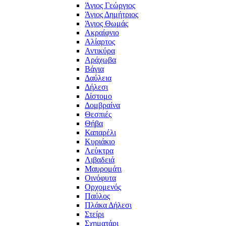
Άγιος Γεώργιος
Άγιος Δημήτριος
Άγιος Θωμάς
Ακραίφνιο
Αλίαρτος
Αντικύρα
Αράχωβα
Βάγια
Δαύλεια
Δήλεσι
Δίστομο
Δομβραίνα
Θεσπιές
Θήβα
Καπαρέλι
Κυριάκιο
Λεύκτρα
Λιβαδειά
Μαυρομάτι
Οινόφυτα
Ορχομενός
Παύλος
Πλάκα Δήλεσι
Στείρι
Σχηματάρι