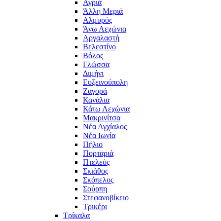
Αγριά
Άλλη Μεριά
Αλμυρός
Άνω Λεχώνια
Αργαλαστή
Βελεστίνο
Βόλος
Γλώσσα
Διμήνι
Ευξεινούπολη
Ζαγορά
Κανάλια
Κάτω Λεχώνια
Μακρινίτσα
Νέα Αγχίαλος
Νέα Ιωνία
Πήλιο
Πορταριά
Πτελεός
Σκιάθος
Σκόπελος
Σούρπη
Στεφανοβίκειο
Τρικέρι
Τρίκαλα