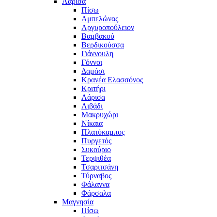
Λάρισα
Πίσω
Αμπελώνας
Αργυροπούλειον
Βαμβακού
Βερδικούσσα
Γιάννουλη
Γόννοι
Δαμάσι
Κρανέα Ελασσόνος
Κριτήρι
Λάρισα
Λιβάδι
Μακρυχώρι
Νίκαια
Πλατύκαμπος
Πυργετός
Συκούριο
Τερψιθέα
Τσαριτσάνη
Τύρναβος
Φάλαννα
Φάρσαλα
Μαγνησία
Πίσω