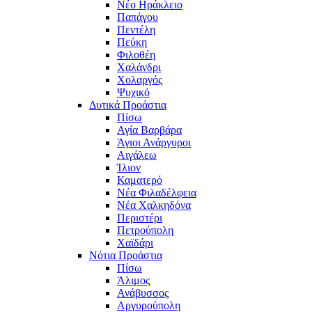
Νέο Ηράκλειο
Παπάγου
Πεντέλη
Πεύκη
Φιλοθέη
Χαλάνδρι
Χολαργός
Ψυχικό
Δυτικά Προάστια
Πίσω
Αγία Βαρβάρα
Άγιοι Ανάργυροι
Αιγάλεω
Ίλιον
Καματερό
Νέα Φιλαδέλφεια
Νέα Χαλκηδόνα
Περιστέρι
Πετρούπολη
Χαϊδάρι
Νότια Προάστια
Πίσω
Άλιμος
Ανάβυσσος
Αργυρούπολη