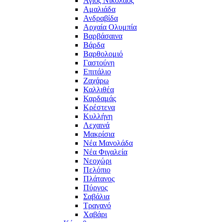
Άγιος Νικόλαος
Αμαλιάδα
Ανδραβίδα
Αρχαία Ολυμπία
Βαρβάσαινα
Βάρδα
Βαρθολομιό
Γαστούνη
Επιτάλιο
Ζαχάρω
Καλλιθέα
Καρδαμάς
Κρέστενα
Κυλλήνη
Λεχαινά
Μακρίσια
Νέα Μανολάδα
Νέα Φιγαλεία
Νεοχώρι
Πελόπιο
Πλάτανος
Πύργος
Σαβάλια
Τραγανό
Χαβάρι