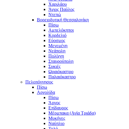
Χαριλάου
Άγιος Παύλος
Ντεπώ
Βορειοδυτική Θεσσαλονίκη
Πίσω
Αμπελόκηποι
Κορδελιό
Εύοσμος
Μενεμένη
Νεάπολη
Πολίχνη
Σταυρούπολη
Συκιές
Ωραιόκαστρο
Παλαιόκαστρο
Πελοπόννησος
Πίσω
Αργολίδα
Πίσω
Άργος
Επίδαυρος
Μέρμπακα (Αγία Τριάδα)
Μυκήνες
Ναύπλιο
Τολό