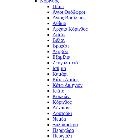
Κόρινθος
Πίσω
Άγιοι Θεόδωροι
Άγιος Βασίλειος
Αθίκια
Αρχαία Κόρινθος
Άσσος
Βέλον
Βραχάτι
Δερβένι
Εξαμίλια
Ζευγολατειό
Ισθμία
Καμάρι
Κάτω Άσσος
Κάτω Διμηνιόν
Κιάτο
Κοκκώνι
Κόρινθος
Λέχαιον
Λουτράκι
Νεμέα
Ξυλόκαστρο
Περαχώρα
Περιγιάλι