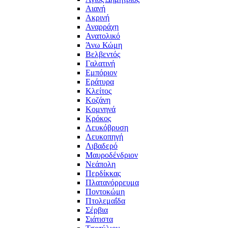
Αιανή
Ακρινή
Αναρράχη
Ανατολικό
Άνω Κώμη
Βελβεντός
Γαλατινή
Εμπόριον
Εράτυρα
Κλείτος
Κοζάνη
Κομνηνά
Κρόκος
Λευκόβρυση
Λευκοπηγή
Λιβαδερό
Μαυροδένδριον
Νεάπολη
Περδίκκας
Πλατανόρρευμα
Ποντοκώμη
Πτολεμαΐδα
Σέρβια
Σιάτιστα