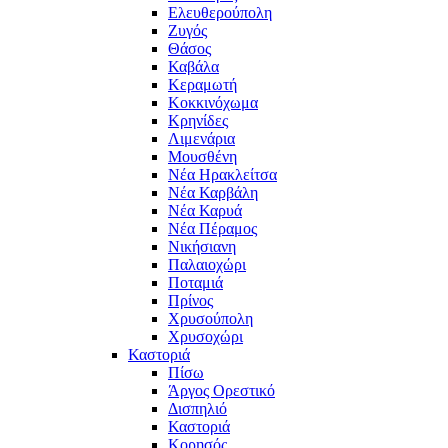
Ελευθερούπολη
Ζυγός
Θάσος
Καβάλα
Κεραμωτή
Κοκκινόχωμα
Κρηνίδες
Λιμενάρια
Μουσθένη
Νέα Ηρακλείτσα
Νέα Καρβάλη
Νέα Καρυά
Νέα Πέραμος
Νικήσιανη
Παλαιοχώρι
Ποταμιά
Πρίνος
Χρυσούπολη
Χρυσοχώρι
Καστοριά
Πίσω
Άργος Ορεστικό
Δισπηλιό
Καστοριά
Κορησός