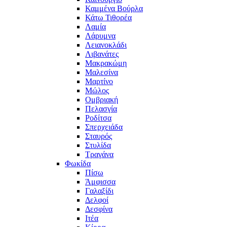
Καμμένα Βούρλα
Κάτω Τιθορέα
Λαμία
Λάρυμνα
Λειανοκλάδι
Λιβανάτες
Μακρακώμη
Μαλεσίνα
Μαρτίνο
Μώλος
Ομβριακή
Πελασγία
Ροδίτσα
Σπερχειάδα
Σταυρός
Στυλίδα
Τραγάνα
Φωκίδα
Πίσω
Άμφισσα
Γαλαξίδι
Δελφοί
Δεσφίνα
Ιτέα