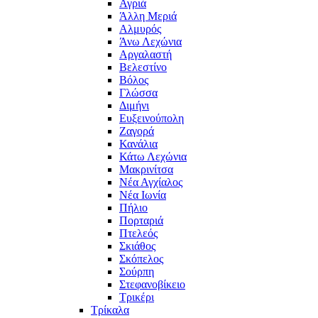
Αγριά
Άλλη Μεριά
Αλμυρός
Άνω Λεχώνια
Αργαλαστή
Βελεστίνο
Βόλος
Γλώσσα
Διμήνι
Ευξεινούπολη
Ζαγορά
Κανάλια
Κάτω Λεχώνια
Μακρινίτσα
Νέα Αγχίαλος
Νέα Ιωνία
Πήλιο
Πορταριά
Πτελεός
Σκιάθος
Σκόπελος
Σούρπη
Στεφανοβίκειο
Τρικέρι
Τρίκαλα