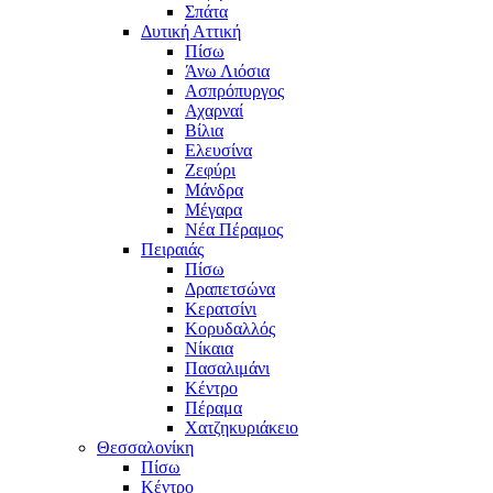
Σπάτα
Δυτική Αττική
Πίσω
Άνω Λιόσια
Ασπρόπυργος
Αχαρναί
Βίλια
Ελευσίνα
Ζεφύρι
Μάνδρα
Μέγαρα
Νέα Πέραμος
Πειραιάς
Πίσω
Δραπετσώνα
Κερατσίνι
Κορυδαλλός
Νίκαια
Πασαλιμάνι
Κέντρο
Πέραμα
Χατζηκυριάκειο
Θεσσαλονίκη
Πίσω
Κέντρο