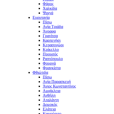
Φάρος
Χαλκίδα
Ψαχνά
Ευρυτανία
Πίσω
Αγία Τριάδα
Άγραφα
Γρανίτσα
Καρπενήσι
Κερασοχώρι
Κρίκελλο
Προυσός
Ραπτόπουλο
Φουρνά
Φραγκίστα
Φθιώτιδα
Πίσω
Αγία Παρασκευή
Άγιος Κωνσταντίνος
Αμφίκλεια
Ανθήλη
Αταλάντη
Δομοκός
Ελάτεια
Καινούργιο