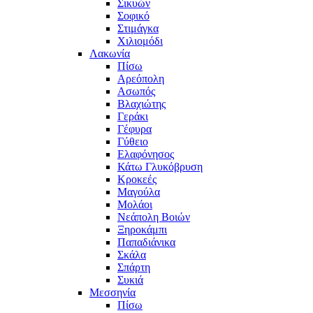
Σικυών
Σοφικό
Στιμάγκα
Χιλιομόδι
Λακωνία
Πίσω
Αρεόπολη
Ασωπός
Βλαχιώτης
Γεράκι
Γέφυρα
Γύθειο
Ελαφόνησος
Κάτω Γλυκόβρυση
Κροκεές
Μαγούλα
Μολάοι
Νεάπολη Βοιών
Ξηροκάμπι
Παπαδιάνικα
Σκάλα
Σπάρτη
Συκιά
Μεσσηνία
Πίσω