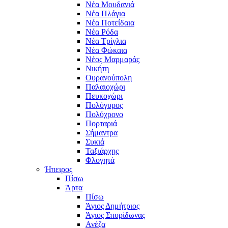
Νέα Μουδανιά
Νέα Πλάγια
Νέα Ποτείδαια
Νέα Ρόδα
Νέα Τρίγλια
Νέα Φώκαια
Νέος Μαρμαράς
Νικήτη
Ουρανούπολη
Παλαιοχώρι
Πευκοχώρι
Πολύγυρος
Πολύχρονο
Πορταριά
Σήμαντρα
Συκιά
Ταξιάρχης
Φλογητά
Ήπειρος
Πίσω
Άρτα
Πίσω
Άγιος Δημήτριος
Άγιος Σπυρίδωνας
Ανέζα