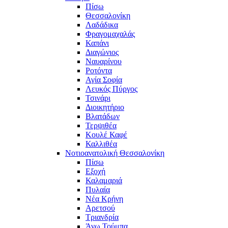
Πίσω
Θεσσαλονίκη
Λαδάδικα
Φραγομαχαλάς
Καπάνι
Διαγώνιος
Ναυαρίνου
Ροτόντα
Αγία Σοφία
Λευκός Πύργος
Τσινάρι
Διοικητήριο
Βλατάδων
Τερψιθέα
Κουλέ Καφέ
Καλλιθέα
Νοτιοανατολική Θεσσαλονίκη
Πίσω
Εξοχή
Καλαμαριά
Πυλαία
Νέα Κρήνη
Αρετσού
Τριανδρία
Άνω Τούμπα