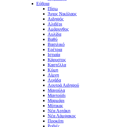
Εύβοια
Πίσω
Άγιος Νικόλαος
Αιδηψός
Αλιβέρι
Αμάρυνθος
Αυλίδα
Βαθύ
Βασιλικό
Ερέτρια
Ιστιαία
Κάρυστος
Καστέλλα
Κύμη
Λίμνη
Λιχάδα
Λουτρά Αιδηψού
Μαγούλα
Μαντούδι
Μαρμάρι
Μύτικας
Νέα Αρτάκη
Νέα Λάμψακος
Προκόπι
Ροβιές