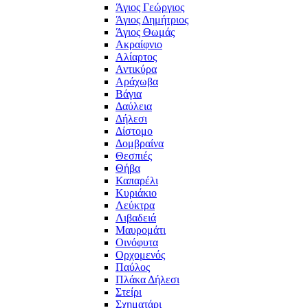
Άγιος Γεώργιος
Άγιος Δημήτριος
Άγιος Θωμάς
Ακραίφνιο
Αλίαρτος
Αντικύρα
Αράχωβα
Βάγια
Δαύλεια
Δήλεσι
Δίστομο
Δομβραίνα
Θεσπιές
Θήβα
Καπαρέλι
Κυριάκιο
Λεύκτρα
Λιβαδειά
Μαυρομάτι
Οινόφυτα
Ορχομενός
Παύλος
Πλάκα Δήλεσι
Στείρι
Σχηματάρι