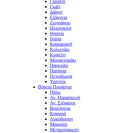
Γαλάτσι
Γκάζι
Δάφνη
Εξάρχεια
Ζωγράφου
Ηλιούπολη
Θησείο
Ιλίσια
Καισαριανή
Κολωνάκι
Κυψέλη
Μοναστηράκι
Παγκράτι
Πατήσια
Πετράλωνα
Υμηττός
Βόρεια Προάστια
Πίσω
Αγ. Παρασκευή
Αγ. Στέφανος
Βριλήσσια
Κηφισιά
Λυκόβρυση
Μαρούσι
Μεταμόρφωση