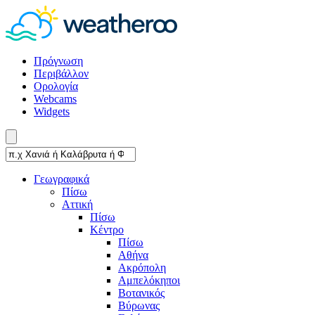
Πρόγνωση
Περιβάλλον
Ορολογία
Webcams
Widgets
Γεωγραφικά
Πίσω
Αττική
Πίσω
Κέντρο
Πίσω
Αθήνα
Ακρόπολη
Αμπελόκηποι
Βοτανικός
Βύρωνας