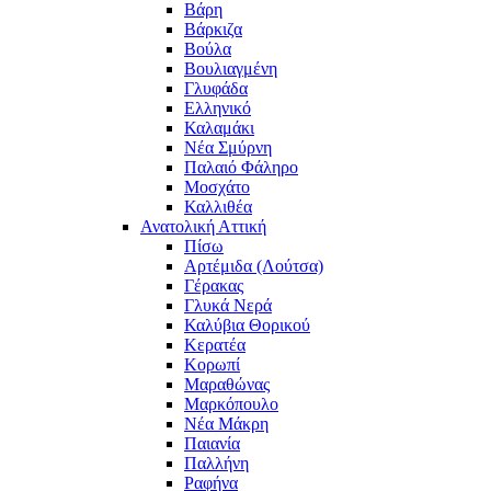
Βάρη
Βάρκιζα
Βούλα
Βουλιαγμένη
Γλυφάδα
Ελληνικό
Καλαμάκι
Νέα Σμύρνη
Παλαιό Φάληρο
Μοσχάτο
Καλλιθέα
Ανατολική Αττική
Πίσω
Αρτέμιδα (Λούτσα)
Γέρακας
Γλυκά Νερά
Καλύβια Θορικού
Κερατέα
Κορωπί
Μαραθώνας
Μαρκόπουλο
Νέα Μάκρη
Παιανία
Παλλήνη
Ραφήνα