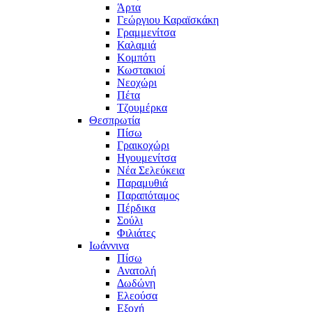
Άρτα
Γεώργιου Καραϊσκάκη
Γραμμενίτσα
Καλαμιά
Κομπότι
Κωστακιοί
Νεοχώρι
Πέτα
Τζουμέρκα
Θεσπρωτία
Πίσω
Γραικοχώρι
Ηγουμενίτσα
Νέα Σελεύκεια
Παραμυθιά
Παραπόταμος
Πέρδικα
Σούλι
Φιλιάτες
Ιωάννινα
Πίσω
Ανατολή
Δωδώνη
Ελεούσα
Εξοχή