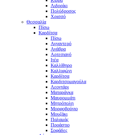
Κίρρα
Λιδορίκι
Πολύδροσος
Χρισσό
Θεσσαλία
Πίσω
Καρδίτσα
Πίσω
Αγναντερό
Ανάβρα
Αρτεσιανό
Ιτέα
Καλλίθηρο
Καλλιφώνι
Καρδίτσα
Καρδιτσομαγούλα
Λεοντάρι
Ματαράγκα
Μαυρομμάτι
Μητρόπολη
Μορφοβούνιο
Μουζάκι
Παλαμάς
Προάστιο
Σοφάδες