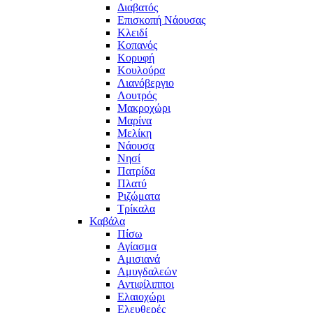
Διαβατός
Επισκοπή Νάουσας
Κλειδί
Κοπανός
Κορυφή
Κουλούρα
Λιανόβεργιο
Λουτρός
Μακροχώρι
Μαρίνα
Μελίκη
Νάουσα
Νησί
Πατρίδα
Πλατύ
Ριζώματα
Τρίκαλα
Καβάλα
Πίσω
Αγίασμα
Αμισιανά
Αμυγδαλεών
Αντιφίλιπποι
Ελαιοχώρι
Ελευθερές