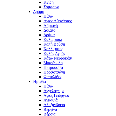
Κνίδη
Σαμαρίνα
Δράμα
Πίσω
Άγιος Αθανάσιος
Αδριανή
Δοξάτο
Δράμα
Καλαμπάκι
Καλή Βρύση
Καλλίφυτος
Καλός Αγρός
Κάτω Νευροκόπι
Μικρόπολη
Πετρούσσα
Προσοτσάνη
Φωτολίβος
Ημαθία
Πίσω
Αγγελοχώρι
Άγιος Γεώργιος
Αγκαθιά
Αλεξάνδρεια
Βεργίνα
Βέροια