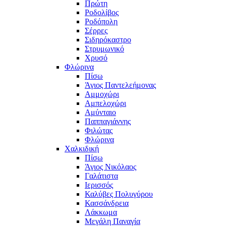
Πρώτη
Ροδολίβος
Ροδόπολη
Σέρρες
Σιδηρόκαστρο
Στρυμωνικό
Χρυσό
Φλώρινα
Πίσω
Άγιος Παντελεήμονας
Αμμοχώρι
Αμπελοχώρι
Αμύνταιο
Παππαγιάννης
Φιλώτας
Φλώρινα
Χαλκιδική
Πίσω
Άγιος Νικόλαος
Γαλάτιστα
Ιερισσός
Καλύβες Πολυγύρου
Κασσάνδρεια
Λάκκωμα
Μεγάλη Παναγία