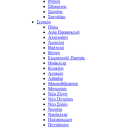
Ρητίνη
Σβορώνος
Σκοτίνα
Σφενδάμι
Σερρών
Πίσω
Αγία Παρασκευή
Αλιστράτη
Άμπελοι
Βαλτερό
Βέργη
Εμμανουήλ Παππάς
Ηράκλεια
Κερκίνη
Λευκών
Λιβαδιά
Μαυροθάλασσα
Μητρούσι
Νέα Ζίχνη
Νέο Πετρίτσι
Νέο Σούλι
Νιγρίτα
Νικόκλεια
Παλαιοκώμη
Πεντάπολη