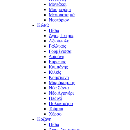
Μανιάκοι
Μαυροχώρι
Μεσοποταμιά
Νεστόριον
Κιλκίς
Πίσω
Άγιος Πέτρος
Αξιούπολη
Γαλλικός
Γουμένισσα
Δοϊράνη
Ευρωπός
Καμπάνης
Κιλκίς
Κρηστώνη
Μικρόκαμπος
Νέα Σάντα
Νέο Αγιονέρι
Πεδινό
Πολύκαστρο
Τούμπα
Χέρσο
Κοζάνη
Πίσω
Άγιος Δημήτριος