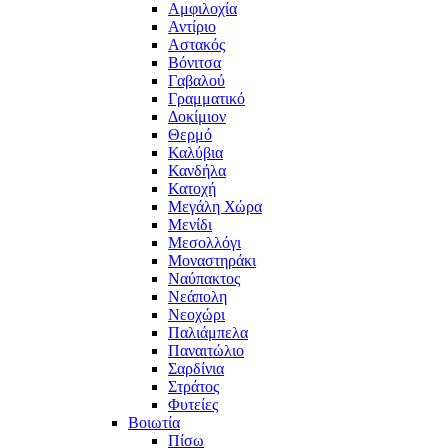
Αμφιλοχία
Αντίριο
Αστακός
Βόνιτσα
Γαβαλού
Γραμματικό
Δοκίμιον
Θερμό
Καλύβια
Κανδήλα
Κατοχή
Μεγάλη Χώρα
Μενίδι
Μεσολλόγι
Μοναστηράκι
Ναύπακτος
Νεάπολη
Νεοχώρι
Παλιάμπελα
Παναιτώλιο
Σαρδίνια
Στράτος
Φυτείες
Βοιωτία
Πίσω