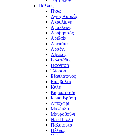
Τσοτύλιον
Πέλλας
Πίσω
Άγιος Λουκάς
Ακρολίμνη
Αμπελείες
Αραβησσός
Αριδαία
Άρνισσα
Αρσένι
Άψαλος
Γαλατάδες
Γιαννιτσά
Έδεσσα
Εξαπλάτανος
Εσώβαλτα
Καλή
Καρυώτισσα
Κρύα Βρύση
Λιποχώρι
Μάνδαλο
Μαυροβούνι
Νέα Πέλλα
Παλαίφυτο
Πέλλας