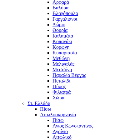
Αρφαρά
Βαλύρα
Βλαχόπουλο
Γαργαλιάνοι
Δώριο
Θουρία
Καλαμάτα
Κοπανάκι
Κορώνη
Κυπαρισσία
Μεθώνη
Μελιγαλάς
Μεσσήνη
Παραλία Βέργας
Πεταλίδι
Πύλος
Φιλιατρά
Χώρα
Στ. Ελλάδα
Πίσω
Αιτωλοακαρνανία
Πίσω
Άγιος Κωνσταντίνος
Αγρίνιο
Αιτωλικό