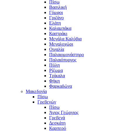
Πίσω
Βασιλική
Γόμφοι
Γριζάνο
Ελάτη
Καλαμπάκα
Καστράκι
Μεγάλα Καλύβια
Μεγαλοχώρι
Οιχαλία
Παλαιομονάστηρο
Παλαιόπυργος
Πύλη
Ρίζωμα
Τρίκαλα
Φήκη
Φαρκαδώνα
Μακεδονία
Πίσω
Γρεβενών
Πίσω
Άγιος Γεώργιος
Γρεβενά
Δεσκάτη
Καρπερό