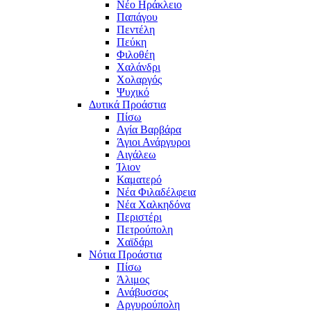
Νέο Ηράκλειο
Παπάγου
Πεντέλη
Πεύκη
Φιλοθέη
Χαλάνδρι
Χολαργός
Ψυχικό
Δυτικά Προάστια
Πίσω
Αγία Βαρβάρα
Άγιοι Ανάργυροι
Αιγάλεω
Ίλιον
Καματερό
Νέα Φιλαδέλφεια
Νέα Χαλκηδόνα
Περιστέρι
Πετρούπολη
Χαϊδάρι
Νότια Προάστια
Πίσω
Άλιμος
Ανάβυσσος
Αργυρούπολη