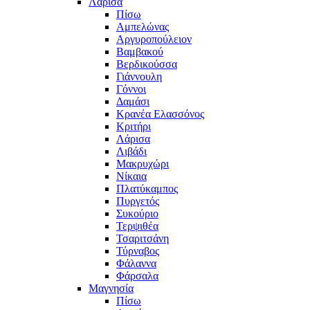
Λάρισα
Πίσω
Αμπελώνας
Αργυροπούλειον
Βαμβακού
Βερδικούσσα
Γιάννουλη
Γόννοι
Δαμάσι
Κρανέα Ελασσόνος
Κριτήρι
Λάρισα
Λιβάδι
Μακρυχώρι
Νίκαια
Πλατύκαμπος
Πυργετός
Συκούριο
Τερψιθέα
Τσαριτσάνη
Τύρναβος
Φάλαννα
Φάρσαλα
Μαγνησία
Πίσω