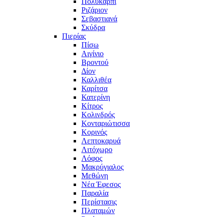
Πολυκάρπι
Ριζάριον
Σεβαστιανά
Σκύδρα
Πιερίας
Πίσω
Αιγίνιο
Βροντού
Δίον
Καλλιθέα
Καρίτσα
Κατερίνη
Κίτρος
Κολινδρός
Κονταριώτισσα
Κορινός
Λεπτοκαρυά
Λιτόχωρο
Λόφος
Μακρύγιαλος
Μεθώνη
Νέα Έφεσος
Παραλία
Περίστασις
Πλαταμών