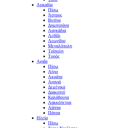
Αρκαδία
Πίσω
Άστρος
Βυτίνα
Δημητσάνα
Λαγκάδια
Λεβίδι
Λεωνίδιο
Μεγαλόπολη
Τρίπολη
Τυρός
Αχαΐα
Πίσω
Αίγιο
Ακράτα
Αχαγιά
Δεμένικα
Διακοπτό
Καλάβρυτα
Λακκόπετρα
Λάππα
Πάτρα
Ηλεία
Πίσω