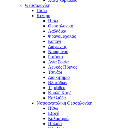
Χατζηκυριάκειο
Θεσσαλονίκη
Πίσω
Κέντρο
Πίσω
Θεσσαλονίκη
Λαδάδικα
Φραγομαχαλάς
Καπάνι
Διαγώνιος
Ναυαρίνου
Ροτόντα
Αγία Σοφία
Λευκός Πύργος
Τσινάρι
Διοικητήριο
Βλατάδων
Τερψιθέα
Κουλέ Καφέ
Καλλιθέα
Νοτιοανατολική Θεσσαλονίκη
Πίσω
Εξοχή
Καλαμαριά
Πυλαία