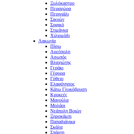
Ξυλόκαστρο
Περαχώρα
Περιγιάλι
Σικυών
Σοφικό
Στιμάγκα
Χιλιομόδι
Λακωνία
Πίσω
Αρεόπολη
Ασωπός
Βλαχιώτης
Γεράκι
Γέφυρα
Γύθειο
Ελαφόνησος
Κάτω Γλυκόβρυση
Κροκεές
Μαγούλα
Μολάοι
Νεάπολη Βοιών
Ξηροκάμπι
Παπαδιάνικα
Σκάλα
Σπάρτη