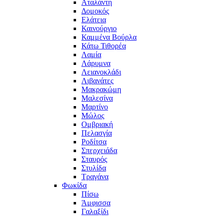
Αταλάντη
Δομοκός
Ελάτεια
Καινούργιο
Καμμένα Βούρλα
Κάτω Τιθορέα
Λαμία
Λάρυμνα
Λειανοκλάδι
Λιβανάτες
Μακρακώμη
Μαλεσίνα
Μαρτίνο
Μώλος
Ομβριακή
Πελασγία
Ροδίτσα
Σπερχειάδα
Σταυρός
Στυλίδα
Τραγάνα
Φωκίδα
Πίσω
Άμφισσα
Γαλαξίδι