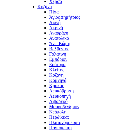
Χέρσο
Κοζάνη
Πίσω
Άγιος Δημήτριος
Αιανή
Ακρινή
Αναρράχη
Ανατολικό
Άνω Κώμη
Βελβεντός
Γαλατινή
Εμπόριον
Εράτυρα
Κλείτος
Κοζάνη
Κομνηνά
Κρόκος
Λευκόβρυση
Λευκοπηγή
Λιβαδερό
Μαυροδένδριον
Νεάπολη
Περδίκκας
Πλατανόρρευμα
Ποντοκώμη