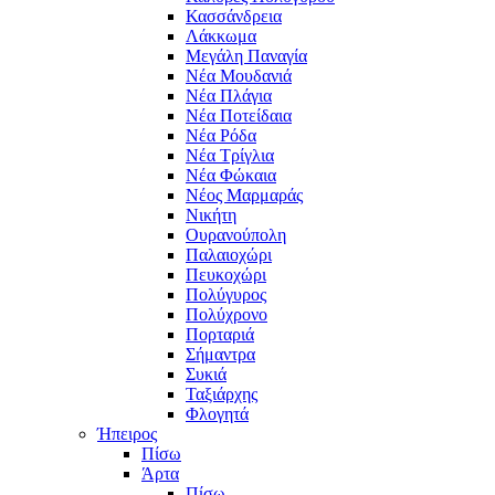
Κασσάνδρεια
Λάκκωμα
Μεγάλη Παναγία
Νέα Μουδανιά
Νέα Πλάγια
Νέα Ποτείδαια
Νέα Ρόδα
Νέα Τρίγλια
Νέα Φώκαια
Νέος Μαρμαράς
Νικήτη
Ουρανούπολη
Παλαιοχώρι
Πευκοχώρι
Πολύγυρος
Πολύχρονο
Πορταριά
Σήμαντρα
Συκιά
Ταξιάρχης
Φλογητά
Ήπειρος
Πίσω
Άρτα
Πίσω