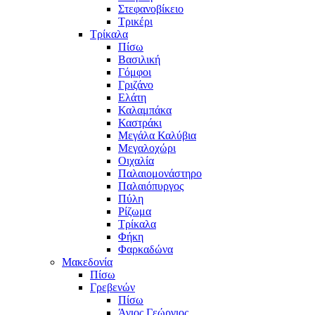
Στεφανοβίκειο
Τρικέρι
Τρίκαλα
Πίσω
Βασιλική
Γόμφοι
Γριζάνο
Ελάτη
Καλαμπάκα
Καστράκι
Μεγάλα Καλύβια
Μεγαλοχώρι
Οιχαλία
Παλαιομονάστηρο
Παλαιόπυργος
Πύλη
Ρίζωμα
Τρίκαλα
Φήκη
Φαρκαδώνα
Μακεδονία
Πίσω
Γρεβενών
Πίσω
Άγιος Γεώργιος