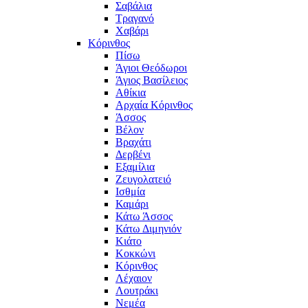
Σαβάλια
Τραγανό
Χαβάρι
Κόρινθος
Πίσω
Άγιοι Θεόδωροι
Άγιος Βασίλειος
Αθίκια
Αρχαία Κόρινθος
Άσσος
Βέλον
Βραχάτι
Δερβένι
Εξαμίλια
Ζευγολατειό
Ισθμία
Καμάρι
Κάτω Άσσος
Κάτω Διμηνιόν
Κιάτο
Κοκκώνι
Κόρινθος
Λέχαιον
Λουτράκι
Νεμέα