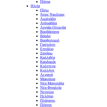
Πάτρα
Ηλεία
Πίσω
Άγιος Νικόλαος
Αμαλιάδα
Ανδραβίδα
Αρχαία Ολυμπία
Βαρβάσαινα
Βάρδα
Βαρθολομιό
Γαστούνη
Επιτάλιο
Ζαχάρω
Καλλιθέα
Καρδαμάς
Κρέστενα
Κυλλήνη
Λεχαινά
Μακρίσια
Νέα Μανολάδα
Νέα Φιγαλεία
Νεοχώρι
Πελόπιο
Πλάτανος
Πύργος