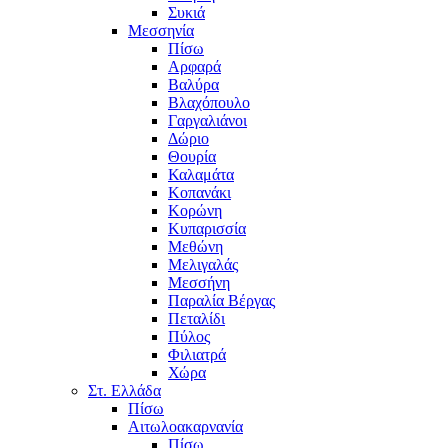
Συκιά
Μεσσηνία
Πίσω
Αρφαρά
Βαλύρα
Βλαχόπουλο
Γαργαλιάνοι
Δώριο
Θουρία
Καλαμάτα
Κοπανάκι
Κορώνη
Κυπαρισσία
Μεθώνη
Μελιγαλάς
Μεσσήνη
Παραλία Βέργας
Πεταλίδι
Πύλος
Φιλιατρά
Χώρα
Στ. Ελλάδα
Πίσω
Αιτωλοακαρνανία
Πίσω