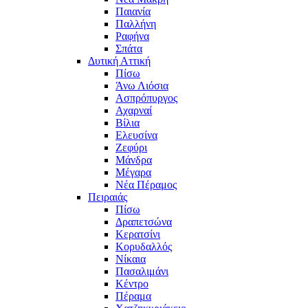
Παιανία
Παλλήνη
Ραφήνα
Σπάτα
Δυτική Αττική
Πίσω
Άνω Λιόσια
Ασπρόπυργος
Αχαρναί
Βίλια
Ελευσίνα
Ζεφύρι
Μάνδρα
Μέγαρα
Νέα Πέραμος
Πειραιάς
Πίσω
Δραπετσώνα
Κερατσίνι
Κορυδαλλός
Νίκαια
Πασαλιμάνι
Κέντρο
Πέραμα