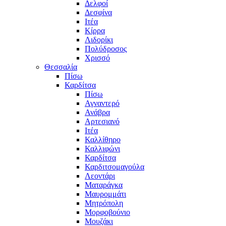
Δελφοί
Δεσφίνα
Ιτέα
Κίρρα
Λιδορίκι
Πολύδροσος
Χρισσό
Θεσσαλία
Πίσω
Καρδίτσα
Πίσω
Αγναντερό
Ανάβρα
Αρτεσιανό
Ιτέα
Καλλίθηρο
Καλλιφώνι
Καρδίτσα
Καρδιτσομαγούλα
Λεοντάρι
Ματαράγκα
Μαυρομμάτι
Μητρόπολη
Μορφοβούνιο
Μουζάκι