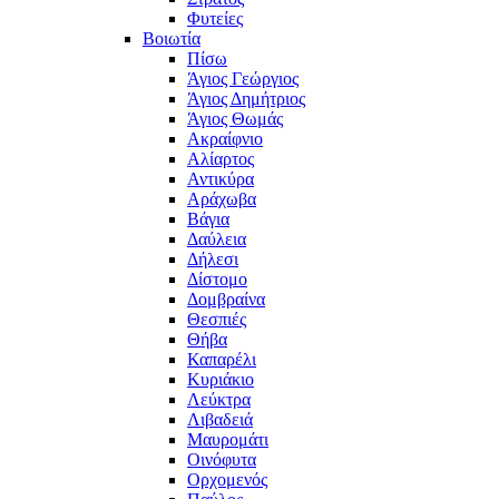
Φυτείες
Βοιωτία
Πίσω
Άγιος Γεώργιος
Άγιος Δημήτριος
Άγιος Θωμάς
Ακραίφνιο
Αλίαρτος
Αντικύρα
Αράχωβα
Βάγια
Δαύλεια
Δήλεσι
Δίστομο
Δομβραίνα
Θεσπιές
Θήβα
Καπαρέλι
Κυριάκιο
Λεύκτρα
Λιβαδειά
Μαυρομάτι
Οινόφυτα
Ορχομενός