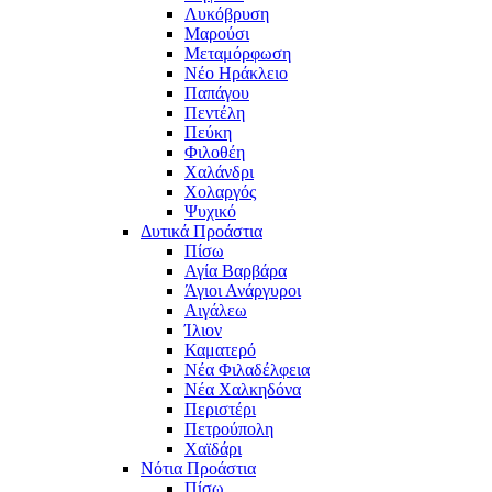
Λυκόβρυση
Μαρούσι
Μεταμόρφωση
Νέο Ηράκλειο
Παπάγου
Πεντέλη
Πεύκη
Φιλοθέη
Χαλάνδρι
Χολαργός
Ψυχικό
Δυτικά Προάστια
Πίσω
Αγία Βαρβάρα
Άγιοι Ανάργυροι
Αιγάλεω
Ίλιον
Καματερό
Νέα Φιλαδέλφεια
Νέα Χαλκηδόνα
Περιστέρι
Πετρούπολη
Χαϊδάρι
Νότια Προάστια
Πίσω