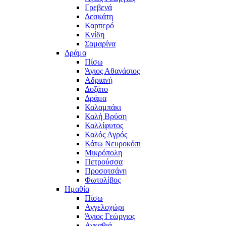
Γρεβενά
Δεσκάτη
Καρπερό
Κνίδη
Σαμαρίνα
Δράμα
Πίσω
Άγιος Αθανάσιος
Αδριανή
Δοξάτο
Δράμα
Καλαμπάκι
Καλή Βρύση
Καλλίφυτος
Καλός Αγρός
Κάτω Νευροκόπι
Μικρόπολη
Πετρούσσα
Προσοτσάνη
Φωτολίβος
Ημαθία
Πίσω
Αγγελοχώρι
Άγιος Γεώργιος
Αγκαθιά