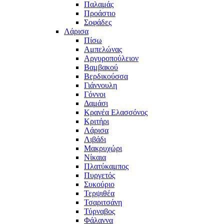
Παλαμάς
Προάστιο
Σοφάδες
Λάρισα
Πίσω
Αμπελώνας
Αργυροπούλειον
Βαμβακού
Βερδικούσσα
Γιάννουλη
Γόννοι
Δαμάσι
Κρανέα Ελασσόνος
Κριτήρι
Λάρισα
Λιβάδι
Μακρυχώρι
Νίκαια
Πλατύκαμπος
Πυργετός
Συκούριο
Τερψιθέα
Τσαριτσάνη
Τύρναβος
Φάλαννα