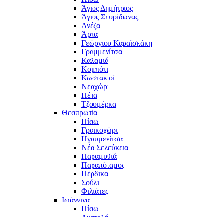
Άγιος Δημήτριος
Άγιος Σπυρίδωνας
Ανέζα
Άρτα
Γεώργιου Καραϊσκάκη
Γραμμενίτσα
Καλαμιά
Κομπότι
Κωστακιοί
Νεοχώρι
Πέτα
Τζουμέρκα
Θεσπρωτία
Πίσω
Γραικοχώρι
Ηγουμενίτσα
Νέα Σελεύκεια
Παραμυθιά
Παραπόταμος
Πέρδικα
Σούλι
Φιλιάτες
Ιωάννινα
Πίσω