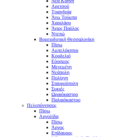
Νέα Κρήνη
Αρετσού
Τριανδρία
Άνω Τούμπα
Χαριλάου
Άγιος Παύλος
Ντεπώ
Βορειοδυτική Θεσσαλονίκη
Πίσω
Αμπελόκηποι
Κορδελιό
Εύοσμος
Μενεμένη
Νεάπολη
Πολίχνη
Σταυρούπολη
Συκιές
Ωραιόκαστρο
Παλαιόκαστρο
Πελοπόννησος
Πίσω
Αργολίδα
Πίσω
Άργος
Επίδαυρος