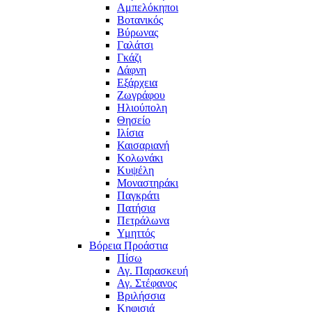
Αμπελόκηποι
Βοτανικός
Βύρωνας
Γαλάτσι
Γκάζι
Δάφνη
Εξάρχεια
Ζωγράφου
Ηλιούπολη
Θησείο
Ιλίσια
Καισαριανή
Κολωνάκι
Κυψέλη
Μοναστηράκι
Παγκράτι
Πατήσια
Πετράλωνα
Υμηττός
Βόρεια Προάστια
Πίσω
Αγ. Παρασκευή
Αγ. Στέφανος
Βριλήσσια
Κηφισιά