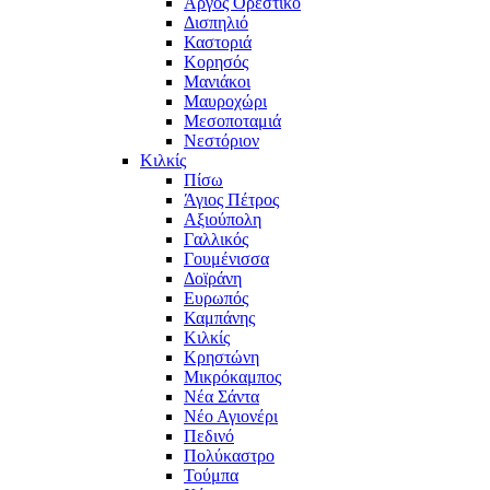
Άργος Ορεστικό
Δισπηλιό
Καστοριά
Κορησός
Μανιάκοι
Μαυροχώρι
Μεσοποταμιά
Νεστόριον
Κιλκίς
Πίσω
Άγιος Πέτρος
Αξιούπολη
Γαλλικός
Γουμένισσα
Δοϊράνη
Ευρωπός
Καμπάνης
Κιλκίς
Κρηστώνη
Μικρόκαμπος
Νέα Σάντα
Νέο Αγιονέρι
Πεδινό
Πολύκαστρο
Τούμπα