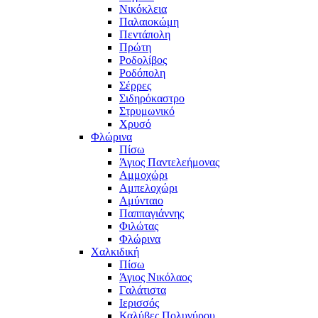
Νικόκλεια
Παλαιοκώμη
Πεντάπολη
Πρώτη
Ροδολίβος
Ροδόπολη
Σέρρες
Σιδηρόκαστρο
Στρυμωνικό
Χρυσό
Φλώρινα
Πίσω
Άγιος Παντελεήμονας
Αμμοχώρι
Αμπελοχώρι
Αμύνταιο
Παππαγιάννης
Φιλώτας
Φλώρινα
Χαλκιδική
Πίσω
Άγιος Νικόλαος
Γαλάτιστα
Ιερισσός
Καλύβες Πολυγύρου