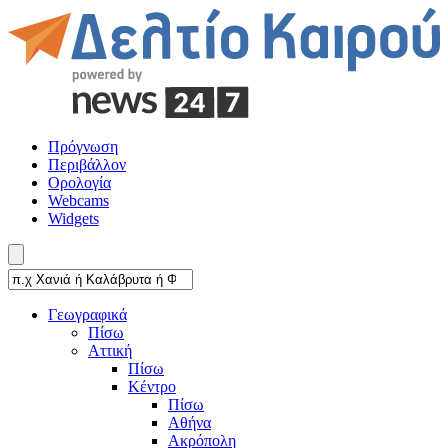
Πρόγνωση
Περιβάλλον
Ορολογία
Webcams
Widgets
Γεωγραφικά
Πίσω
Αττική
Πίσω
Κέντρο
Πίσω
Αθήνα
Ακρόπολη