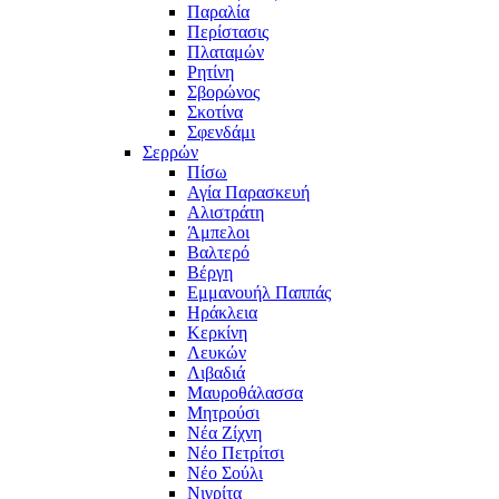
Παραλία
Περίστασις
Πλαταμών
Ρητίνη
Σβορώνος
Σκοτίνα
Σφενδάμι
Σερρών
Πίσω
Αγία Παρασκευή
Αλιστράτη
Άμπελοι
Βαλτερό
Βέργη
Εμμανουήλ Παππάς
Ηράκλεια
Κερκίνη
Λευκών
Λιβαδιά
Μαυροθάλασσα
Μητρούσι
Νέα Ζίχνη
Νέο Πετρίτσι
Νέο Σούλι
Νιγρίτα