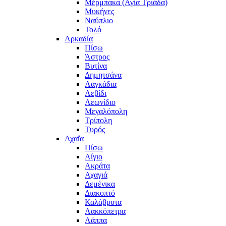
Μέρμπακα (Αγία Τριάδα)
Μυκήνες
Ναύπλιο
Τολό
Αρκαδία
Πίσω
Άστρος
Βυτίνα
Δημητσάνα
Λαγκάδια
Λεβίδι
Λεωνίδιο
Μεγαλόπολη
Τρίπολη
Τυρός
Αχαΐα
Πίσω
Αίγιο
Ακράτα
Αχαγιά
Δεμένικα
Διακοπτό
Καλάβρυτα
Λακκόπετρα
Λάππα