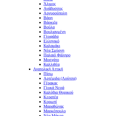
Άλιμος
Ανάβυσσος
Αργυρούπολη
Βάρη
Βάρκιζα
Βούλα
Βουλιαγμένη
Γλυφάδα
Ελληνικό
Καλαμάκι
Νέα Σμύρνη
Παλαιό Φάληρο
Μοσχάτο
Καλλιθέα
Ανατολική Αττική
Πίσω
Αρτέμιδα (Λούτσα)
Γέρακας
Γλυκά Νερά
Καλύβια Θορικού
Κερατέα
Κορωπί
Μαραθώνας
Μαρκόπουλο
Νέα Μάκρη