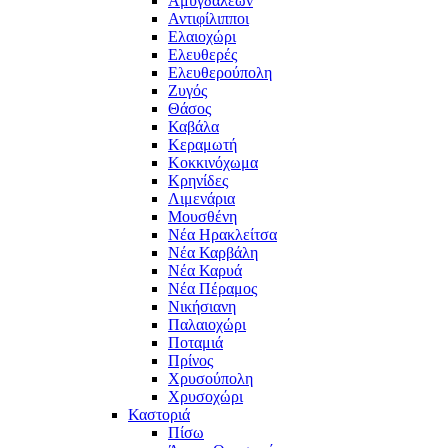
Αμυγδαλεών
Αντιφίλιπποι
Ελαιοχώρι
Ελευθερές
Ελευθερούπολη
Ζυγός
Θάσος
Καβάλα
Κεραμωτή
Κοκκινόχωμα
Κρηνίδες
Λιμενάρια
Μουσθένη
Νέα Ηρακλείτσα
Νέα Καρβάλη
Νέα Καρυά
Νέα Πέραμος
Νικήσιανη
Παλαιοχώρι
Ποταμιά
Πρίνος
Χρυσούπολη
Χρυσοχώρι
Καστοριά
Πίσω