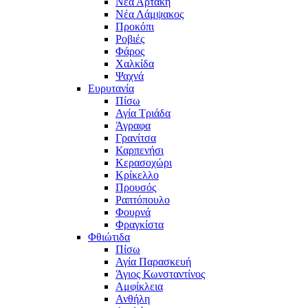
Νέα Αρτάκη
Νέα Λάμψακος
Προκόπι
Ροβιές
Φάρος
Χαλκίδα
Ψαχνά
Ευρυτανία
Πίσω
Αγία Τριάδα
Άγραφα
Γρανίτσα
Καρπενήσι
Κερασοχώρι
Κρίκελλο
Προυσός
Ραπτόπουλο
Φουρνά
Φραγκίστα
Φθιώτιδα
Πίσω
Αγία Παρασκευή
Άγιος Κωνσταντίνος
Αμφίκλεια
Ανθήλη