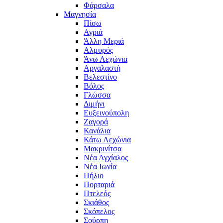
Φάρσαλα
Μαγνησία
Πίσω
Αγριά
Άλλη Μεριά
Αλμυρός
Άνω Λεχώνια
Αργαλαστή
Βελεστίνο
Βόλος
Γλώσσα
Διμήνι
Ευξεινούπολη
Ζαγορά
Κανάλια
Κάτω Λεχώνια
Μακρινίτσα
Νέα Αγχίαλος
Νέα Ιωνία
Πήλιο
Πορταριά
Πτελεός
Σκιάθος
Σκόπελος
Σούρπη