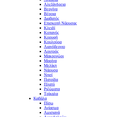
Αλεξάνδρεια
Βεργίνα
Βέροια
Διαβατός
Επισκοπή Νάουσας
Κλειδί
Κοπανός
Κορυφή
Κουλούρα
Λιανόβεργιο
Λουτρός
Μακροχώρι
Μαρίνα
Μελίκη
Νάουσα
Νησί
Πατρίδα
Πλατύ
Ριζώματα
Τρίκαλα
Καβάλα
Πίσω
Αγίασμα
Αμισιανά