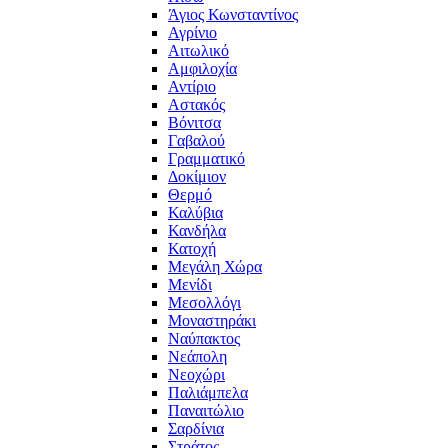
Άγιος Κωνσταντίνος
Αγρίνιο
Αιτωλικό
Αμφιλοχία
Αντίριο
Αστακός
Βόνιτσα
Γαβαλού
Γραμματικό
Δοκίμιον
Θερμό
Καλύβια
Κανδήλα
Κατοχή
Μεγάλη Χώρα
Μενίδι
Μεσολλόγι
Μοναστηράκι
Ναύπακτος
Νεάπολη
Νεοχώρι
Παλιάμπελα
Παναιτώλιο
Σαρδίνια
Στράτος