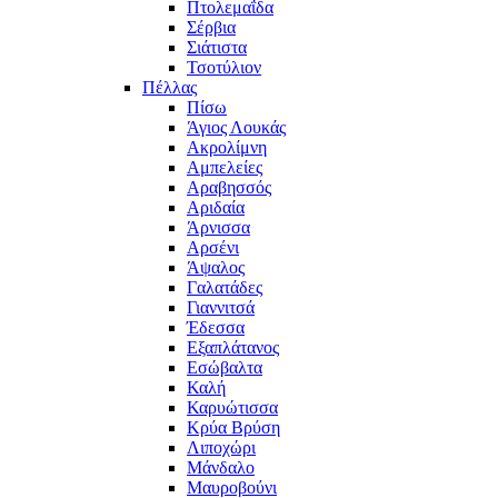
Πτολεμαΐδα
Σέρβια
Σιάτιστα
Τσοτύλιον
Πέλλας
Πίσω
Άγιος Λουκάς
Ακρολίμνη
Αμπελείες
Αραβησσός
Αριδαία
Άρνισσα
Αρσένι
Άψαλος
Γαλατάδες
Γιαννιτσά
Έδεσσα
Εξαπλάτανος
Εσώβαλτα
Καλή
Καρυώτισσα
Κρύα Βρύση
Λιποχώρι
Μάνδαλο
Μαυροβούνι