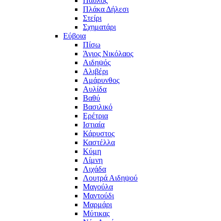
Παύλος
Πλάκα Δήλεσι
Στείρι
Σχηματάρι
Εύβοια
Πίσω
Άγιος Νικόλαος
Αιδηψός
Αλιβέρι
Αμάρυνθος
Αυλίδα
Βαθύ
Βασιλικό
Ερέτρια
Ιστιαία
Κάρυστος
Καστέλλα
Κύμη
Λίμνη
Λιχάδα
Λουτρά Αιδηψού
Μαγούλα
Μαντούδι
Μαρμάρι
Μύτικας