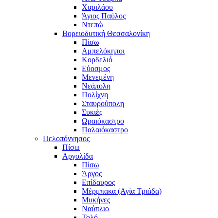
Χαριλάου
Άγιος Παύλος
Ντεπώ
Βορειοδυτική Θεσσαλονίκη
Πίσω
Αμπελόκηποι
Κορδελιό
Εύοσμος
Μενεμένη
Νεάπολη
Πολίχνη
Σταυρούπολη
Συκιές
Ωραιόκαστρο
Παλαιόκαστρο
Πελοπόννησος
Πίσω
Αργολίδα
Πίσω
Άργος
Επίδαυρος
Μέρμπακα (Αγία Τριάδα)
Μυκήνες
Ναύπλιο
Τολό