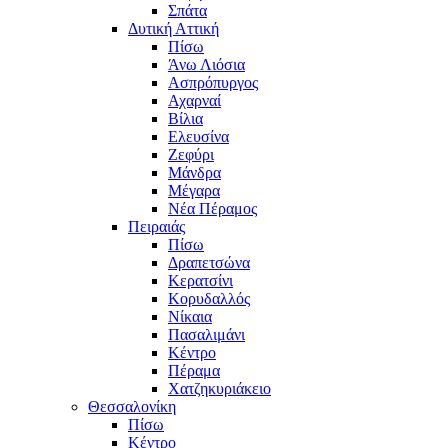
Σπάτα
Δυτική Αττική
Πίσω
Άνω Λιόσια
Ασπρόπυργος
Αχαρναί
Βίλια
Ελευσίνα
Ζεφύρι
Μάνδρα
Μέγαρα
Νέα Πέραμος
Πειραιάς
Πίσω
Δραπετσώνα
Κερατσίνι
Κορυδαλλός
Νίκαια
Πασαλιμάνι
Κέντρο
Πέραμα
Χατζηκυριάκειο
Θεσσαλονίκη
Πίσω
Κέντρο