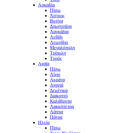
Αρκαδία
Πίσω
Άστρος
Βυτίνα
Δημητσάνα
Λαγκάδια
Λεβίδι
Λεωνίδιο
Μεγαλόπολη
Τρίπολη
Τυρός
Αχαΐα
Πίσω
Αίγιο
Ακράτα
Αχαγιά
Δεμένικα
Διακοπτό
Καλάβρυτα
Λακκόπετρα
Λάππα
Πάτρα
Ηλεία
Πίσω