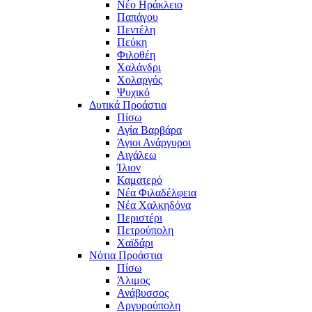
Νέο Ηράκλειο
Παπάγου
Πεντέλη
Πεύκη
Φιλοθέη
Χαλάνδρι
Χολαργός
Ψυχικό
Δυτικά Προάστια
Πίσω
Αγία Βαρβάρα
Άγιοι Ανάργυροι
Αιγάλεω
Ίλιον
Καματερό
Νέα Φιλαδέλφεια
Νέα Χαλκηδόνα
Περιστέρι
Πετρούπολη
Χαϊδάρι
Νότια Προάστια
Πίσω
Άλιμος
Ανάβυσσος
Αργυρούπολη