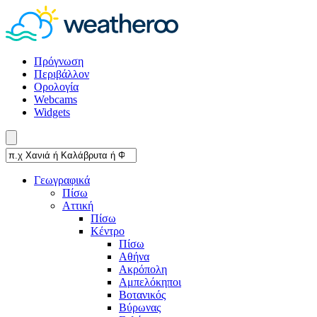
Πρόγνωση
Περιβάλλον
Ορολογία
Webcams
Widgets
Γεωγραφικά
Πίσω
Αττική
Πίσω
Κέντρο
Πίσω
Αθήνα
Ακρόπολη
Αμπελόκηποι
Βοτανικός
Βύρωνας