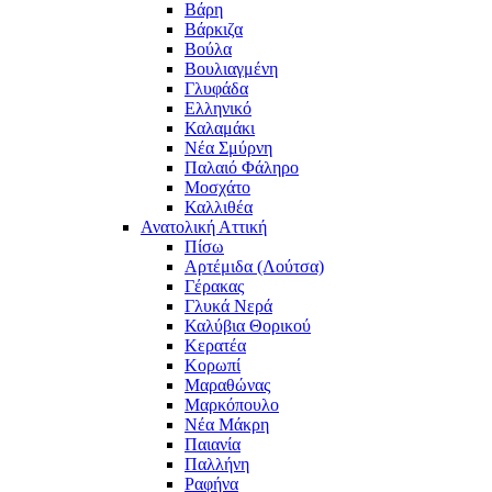
Βάρη
Βάρκιζα
Βούλα
Βουλιαγμένη
Γλυφάδα
Ελληνικό
Καλαμάκι
Νέα Σμύρνη
Παλαιό Φάληρο
Μοσχάτο
Καλλιθέα
Ανατολική Αττική
Πίσω
Αρτέμιδα (Λούτσα)
Γέρακας
Γλυκά Νερά
Καλύβια Θορικού
Κερατέα
Κορωπί
Μαραθώνας
Μαρκόπουλο
Νέα Μάκρη
Παιανία
Παλλήνη
Ραφήνα