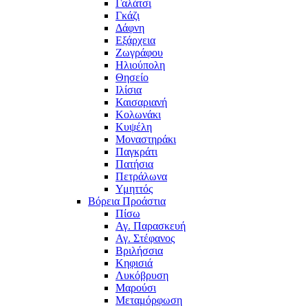
Γαλάτσι
Γκάζι
Δάφνη
Εξάρχεια
Ζωγράφου
Ηλιούπολη
Θησείο
Ιλίσια
Καισαριανή
Κολωνάκι
Κυψέλη
Μοναστηράκι
Παγκράτι
Πατήσια
Πετράλωνα
Υμηττός
Βόρεια Προάστια
Πίσω
Αγ. Παρασκευή
Αγ. Στέφανος
Βριλήσσια
Κηφισιά
Λυκόβρυση
Μαρούσι
Μεταμόρφωση