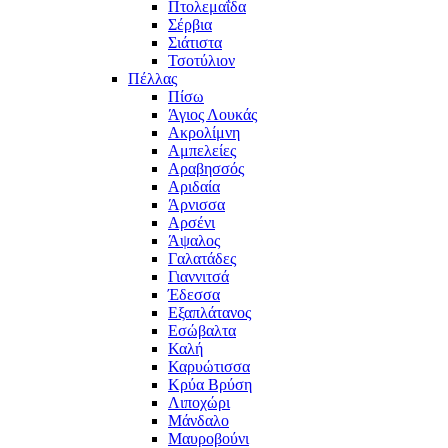
Πτολεμαΐδα
Σέρβια
Σιάτιστα
Τσοτύλιον
Πέλλας
Πίσω
Άγιος Λουκάς
Ακρολίμνη
Αμπελείες
Αραβησσός
Αριδαία
Άρνισσα
Αρσένι
Άψαλος
Γαλατάδες
Γιαννιτσά
Έδεσσα
Εξαπλάτανος
Εσώβαλτα
Καλή
Καρυώτισσα
Κρύα Βρύση
Λιποχώρι
Μάνδαλο
Μαυροβούνι