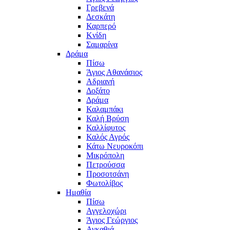
Γρεβενά
Δεσκάτη
Καρπερό
Κνίδη
Σαμαρίνα
Δράμα
Πίσω
Άγιος Αθανάσιος
Αδριανή
Δοξάτο
Δράμα
Καλαμπάκι
Καλή Βρύση
Καλλίφυτος
Καλός Αγρός
Κάτω Νευροκόπι
Μικρόπολη
Πετρούσσα
Προσοτσάνη
Φωτολίβος
Ημαθία
Πίσω
Αγγελοχώρι
Άγιος Γεώργιος
Αγκαθιά