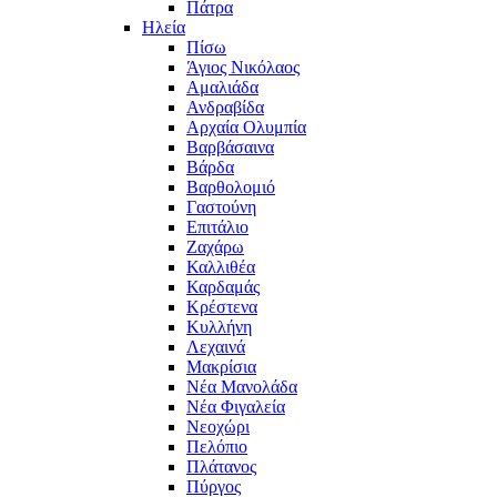
Πάτρα
Ηλεία
Πίσω
Άγιος Νικόλαος
Αμαλιάδα
Ανδραβίδα
Αρχαία Ολυμπία
Βαρβάσαινα
Βάρδα
Βαρθολομιό
Γαστούνη
Επιτάλιο
Ζαχάρω
Καλλιθέα
Καρδαμάς
Κρέστενα
Κυλλήνη
Λεχαινά
Μακρίσια
Νέα Μανολάδα
Νέα Φιγαλεία
Νεοχώρι
Πελόπιο
Πλάτανος
Πύργος