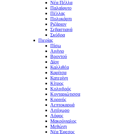
Νέα Πέλλα
Παλαίφυτο
Πέλλας
Πολυκάρπι
Ριζάριον
Σεβαστιανά
Σκύδρα
Πιερίας
Πίσω
Αιγίνιο
Βροντού
Δίον
Καλλιθέα
Καρίτσα
Κατερίνη
Κίτρος
Κολινδρός
Κονταριώτισσα
Κορινός
Λεπτοκαρυά
Λιτόχωρο
Λόφος
Μακρύγιαλος
Μεθώνη
Νέα Έφεσος