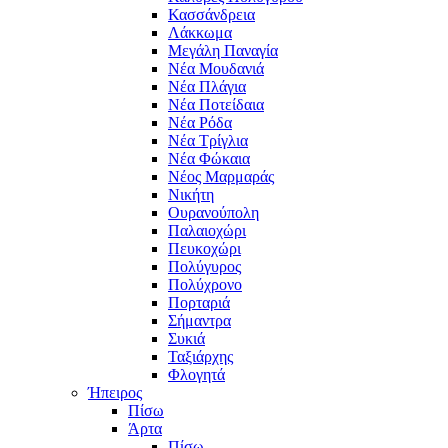
Κασσάνδρεια
Λάκκωμα
Μεγάλη Παναγία
Νέα Μουδανιά
Νέα Πλάγια
Νέα Ποτείδαια
Νέα Ρόδα
Νέα Τρίγλια
Νέα Φώκαια
Νέος Μαρμαράς
Νικήτη
Ουρανούπολη
Παλαιοχώρι
Πευκοχώρι
Πολύγυρος
Πολύχρονο
Πορταριά
Σήμαντρα
Συκιά
Ταξιάρχης
Φλογητά
Ήπειρος
Πίσω
Άρτα
Πίσω