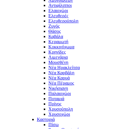
Αμυγδαλεών
Αντιφίλιπποι
Ελαιοχώρι
Ελευθερές
Ελευθερούπολη
Ζυγός
Θάσος
Καβάλα
Κεραμωτή
Κοκκινόχωμα
Κρηνίδες
Λιμενάρια
Μουσθένη
Νέα Ηρακλείτσα
Νέα Καρβάλη
Νέα Καρυά
Νέα Πέραμος
Νικήσιανη
Παλαιοχώρι
Ποταμιά
Πρίνος
Χρυσούπολη
Χρυσοχώρι
Καστοριά
Πίσω