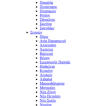
Παραλία
Περίστασις
Πλαταμών
Ρητίνη
Σβορώνος
Σκοτίνα
Σφενδάμι
Σερρών
Πίσω
Αγία Παρασκευή
Αλιστράτη
Άμπελοι
Βαλτερό
Βέργη
Εμμανουήλ Παππάς
Ηράκλεια
Κερκίνη
Λευκών
Λιβαδιά
Μαυροθάλασσα
Μητρούσι
Νέα Ζίχνη
Νέο Πετρίτσι
Νέο Σούλι
Νιγρίτα