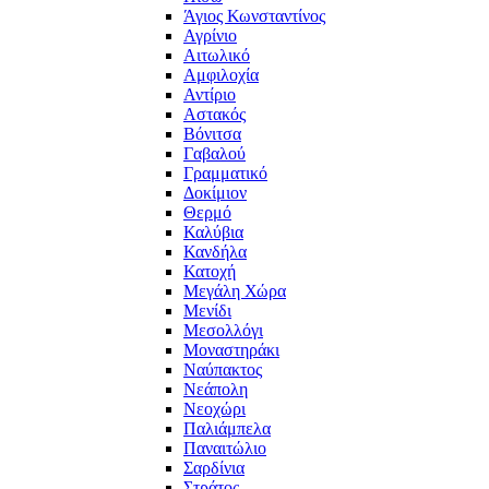
Άγιος Κωνσταντίνος
Αγρίνιο
Αιτωλικό
Αμφιλοχία
Αντίριο
Αστακός
Βόνιτσα
Γαβαλού
Γραμματικό
Δοκίμιον
Θερμό
Καλύβια
Κανδήλα
Κατοχή
Μεγάλη Χώρα
Μενίδι
Μεσολλόγι
Μοναστηράκι
Ναύπακτος
Νεάπολη
Νεοχώρι
Παλιάμπελα
Παναιτώλιο
Σαρδίνια
Στράτος