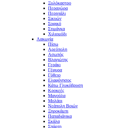
Ξυλόκαστρο
Περαχώρα
Περιγιάλι
Σικυών
Σοφικό
Στιμάγκα
Χιλιομόδι
Λακωνία
Πίσω
Αρεόπολη
Ασωπός
Βλαχιώτης
Γεράκι
Γέφυρα
Γύθειο
Ελαφόνησος
Κάτω Γλυκόβρυση
Κροκεές
Μαγούλα
Μολάοι
Νεάπολη Βοιών
Ξηροκάμπι
Παπαδιάνικα
Σκάλα
Σπάρτη