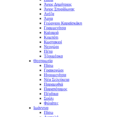
Άγιος Δημήτριος
Άγιος Σπυρίδωνας
Ανέζα
Άρτα
Γεώργιου Καραϊσκάκη
Γραμμενίτσα
Καλαμιά
Κομπότι
Κωστακιοί
Νεοχώρι
Πέτα
Τζουμέρκα
Θεσπρωτία
Πίσω
Γραικοχώρι
Ηγουμενίτσα
Νέα Σελεύκεια
Παραμυθιά
Παραπόταμος
Πέρδικα
Σούλι
Φιλιάτες
Ιωάννινα
Πίσω