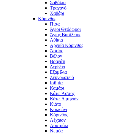
Σαβάλια
Τραγανό
Χαβάρι
Κόρινθος
Πίσω
Άγιοι Θεόδωροι
Άγιος Βασίλειος
Αθίκια
Αρχαία Κόρινθος
Άσσος
Βέλον
Βραχάτι
Δερβένι
Εξαμίλια
Ζευγολατειό
Ισθμία
Καμάρι
Κάτω Άσσος
Κάτω Διμηνιόν
Κιάτο
Κοκκώνι
Κόρινθος
Λέχαιον
Λουτράκι
Νεμέα