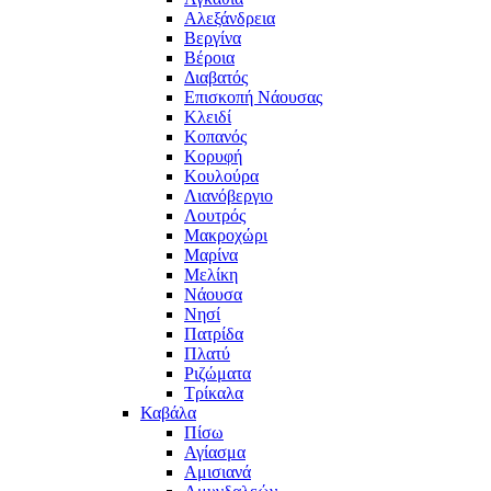
Αλεξάνδρεια
Βεργίνα
Βέροια
Διαβατός
Επισκοπή Νάουσας
Κλειδί
Κοπανός
Κορυφή
Κουλούρα
Λιανόβεργιο
Λουτρός
Μακροχώρι
Μαρίνα
Μελίκη
Νάουσα
Νησί
Πατρίδα
Πλατύ
Ριζώματα
Τρίκαλα
Καβάλα
Πίσω
Αγίασμα
Αμισιανά