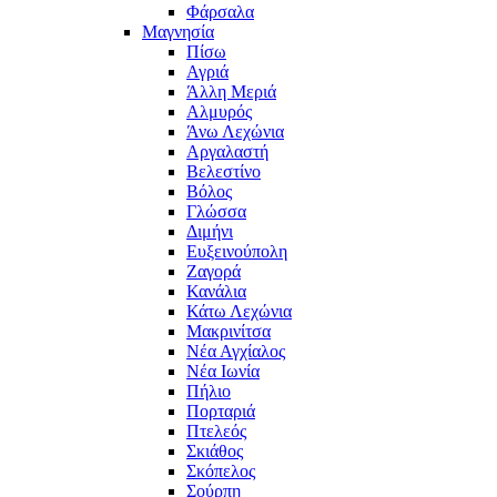
Φάρσαλα
Μαγνησία
Πίσω
Αγριά
Άλλη Μεριά
Αλμυρός
Άνω Λεχώνια
Αργαλαστή
Βελεστίνο
Βόλος
Γλώσσα
Διμήνι
Ευξεινούπολη
Ζαγορά
Κανάλια
Κάτω Λεχώνια
Μακρινίτσα
Νέα Αγχίαλος
Νέα Ιωνία
Πήλιο
Πορταριά
Πτελεός
Σκιάθος
Σκόπελος
Σούρπη