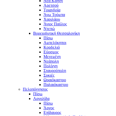
Νέα Κρήνη
Αρετσού
Τριανδρία
Άνω Τούμπα
Χαριλάου
Άγιος Παύλος
Ντεπώ
Βορειοδυτική Θεσσαλονίκη
Πίσω
Αμπελόκηποι
Κορδελιό
Εύοσμος
Μενεμένη
Νεάπολη
Πολίχνη
Σταυρούπολη
Συκιές
Ωραιόκαστρο
Παλαιόκαστρο
Πελοπόννησος
Πίσω
Αργολίδα
Πίσω
Άργος
Επίδαυρος