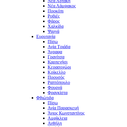
Νέα Αρτάκη
Νέα Λάμψακος
Προκόπι
Ροβιές
Φάρος
Χαλκίδα
Ψαχνά
Ευρυτανία
Πίσω
Αγία Τριάδα
Άγραφα
Γρανίτσα
Καρπενήσι
Κερασοχώρι
Κρίκελλο
Προυσός
Ραπτόπουλο
Φουρνά
Φραγκίστα
Φθιώτιδα
Πίσω
Αγία Παρασκευή
Άγιος Κωνσταντίνος
Αμφίκλεια
Ανθήλη