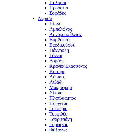
Παλαμάς
Προάστιο
Σοφάδες
Λάρισα
Πίσω
Αμπελώνας
Αργυροπούλειον
Βαμβακού
Βερδικούσσα
Γιάννουλη
Γόννοι
Δαμάσι
Κρανέα Ελασσόνος
Κριτήρι
Λάρισα
Λιβάδι
Μακρυχώρι
Νίκαια
Πλατύκαμπος
Πυργετός
Συκούριο
Τερψιθέα
Τσαριτσάνη
Τύρναβος
Φάλαννα