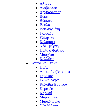
Άλιμος
Ανάβυσσος
Αργυρούπολη
Βάρη
Βάρκιζα
Βούλα
Βουλιαγμένη
Γλυφάδα
Ελληνικό
Καλαμάκι
Νέα Σμύρνη
Παλαιό Φάληρο
Μοσχάτο
Καλλιθέα
Ανατολική Αττική
Πίσω
Αρτέμιδα (Λούτσα)
Γέρακας
Γλυκά Νερά
Καλύβια Θορικού
Κερατέα
Κορωπί
Μαραθώνας
Μαρκόπουλο
Νέα Μάκρη