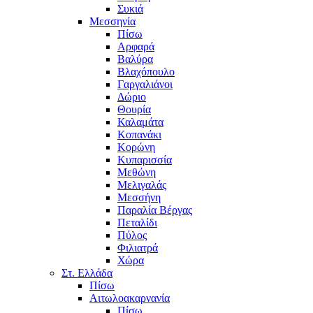
Συκιά
Μεσσηνία
Πίσω
Αρφαρά
Βαλύρα
Βλαχόπουλο
Γαργαλιάνοι
Δώριο
Θουρία
Καλαμάτα
Κοπανάκι
Κορώνη
Κυπαρισσία
Μεθώνη
Μελιγαλάς
Μεσσήνη
Παραλία Βέργας
Πεταλίδι
Πύλος
Φιλιατρά
Χώρα
Στ. Ελλάδα
Πίσω
Αιτωλοακαρνανία
Πίσω