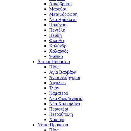
Λυκόβρυση
Μαρούσι
Μεταμόρφωση
Νέο Ηράκλειο
Παπάγου
Πεντέλη
Πεύκη
Φιλοθέη
Χαλάνδρι
Χολαργός
Ψυχικό
Δυτικά Προάστια
Πίσω
Αγία Βαρβάρα
Άγιοι Ανάργυροι
Αιγάλεω
Ίλιον
Καματερό
Νέα Φιλαδέλφεια
Νέα Χαλκηδόνα
Περιστέρι
Πετρούπολη
Χαϊδάρι
Νότια Προάστια
Πίσω