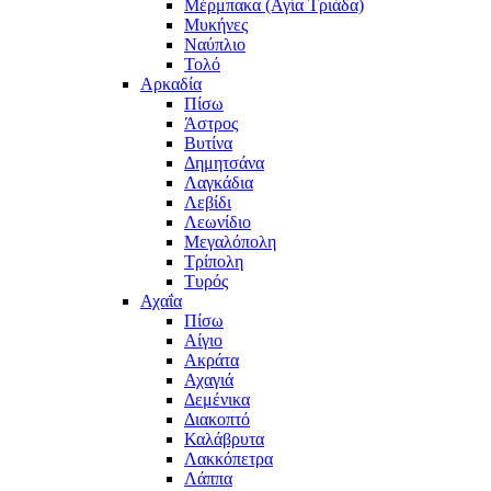
Μέρμπακα (Αγία Τριάδα)
Μυκήνες
Ναύπλιο
Τολό
Αρκαδία
Πίσω
Άστρος
Βυτίνα
Δημητσάνα
Λαγκάδια
Λεβίδι
Λεωνίδιο
Μεγαλόπολη
Τρίπολη
Τυρός
Αχαΐα
Πίσω
Αίγιο
Ακράτα
Αχαγιά
Δεμένικα
Διακοπτό
Καλάβρυτα
Λακκόπετρα
Λάππα