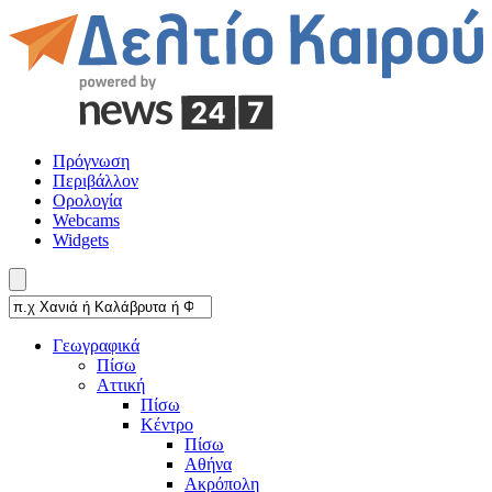
Πρόγνωση
Περιβάλλον
Ορολογία
Webcams
Widgets
Γεωγραφικά
Πίσω
Αττική
Πίσω
Κέντρο
Πίσω
Αθήνα
Ακρόπολη