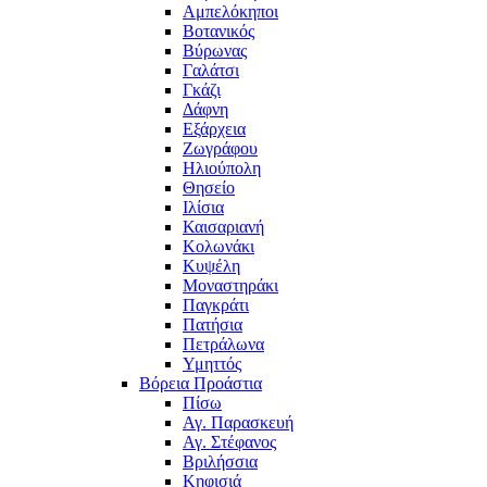
Αμπελόκηποι
Βοτανικός
Βύρωνας
Γαλάτσι
Γκάζι
Δάφνη
Εξάρχεια
Ζωγράφου
Ηλιούπολη
Θησείο
Ιλίσια
Καισαριανή
Κολωνάκι
Κυψέλη
Μοναστηράκι
Παγκράτι
Πατήσια
Πετράλωνα
Υμηττός
Βόρεια Προάστια
Πίσω
Αγ. Παρασκευή
Αγ. Στέφανος
Βριλήσσια
Κηφισιά