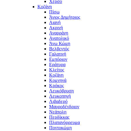
Χέρσο
Κοζάνη
Πίσω
Άγιος Δημήτριος
Αιανή
Ακρινή
Αναρράχη
Ανατολικό
Άνω Κώμη
Βελβεντός
Γαλατινή
Εμπόριον
Εράτυρα
Κλείτος
Κοζάνη
Κομνηνά
Κρόκος
Λευκόβρυση
Λευκοπηγή
Λιβαδερό
Μαυροδένδριον
Νεάπολη
Περδίκκας
Πλατανόρρευμα
Ποντοκώμη