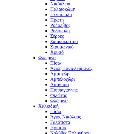
Νικόκλεια
Παλαιοκώμη
Πεντάπολη
Πρώτη
Ροδολίβος
Ροδόπολη
Σέρρες
Σιδηρόκαστρο
Στρυμωνικό
Χρυσό
Φλώρινα
Πίσω
Άγιος Παντελεήμονας
Αμμοχώρι
Αμπελοχώρι
Αμύνταιο
Παππαγιάννης
Φιλώτας
Φλώρινα
Χαλκιδική
Πίσω
Άγιος Νικόλαος
Γαλάτιστα
Ιερισσός
Καλύβες Πολυγύρου