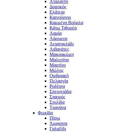
Αταλάντη
Δομοκός
Ελάτεια
Καινούργιο
Καμμένα Βούρλα
Κάτω Τιθορέα
Λαμία
Λάρυμνα
Λειανοκλάδι
Λιβανάτες
Μακρακώμη
Μαλεσίνα
Μαρτίνο
Μώλος
Ομβριακή
Πελασγία
Ροδίτσα
Σπερχειάδα
Σταυρός
Στυλίδα
Τραγάνα
Φωκίδα
Πίσω
Άμφισσα
Γαλαξίδι