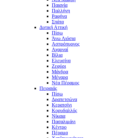
Παιανία
Παλλήνη
Ραφήνα
Σπάτα
Δυτική Αττική
Πίσω
Άνω Λιόσια
Ασπρόπυργος
Αχαρναί
Βίλια
Ελευσίνα
Ζεφύρι
Μάνδρα
Μέγαρα
Νέα Πέραμος
Πειραιάς
Πίσω
Δραπετσώνα
Κερατσίνι
Κορυδαλλός
Νίκαια
Πασαλιμάνι
Κέντρο
Πέραμα