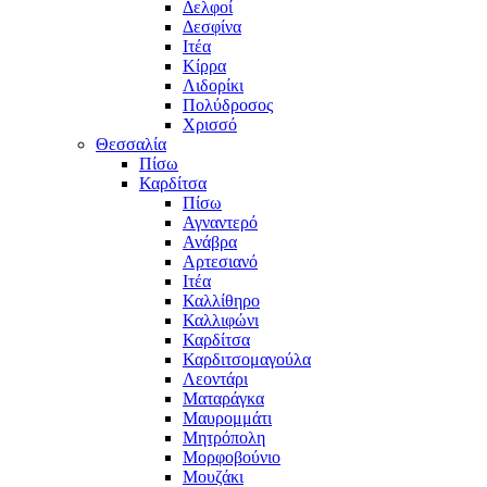
Δελφοί
Δεσφίνα
Ιτέα
Κίρρα
Λιδορίκι
Πολύδροσος
Χρισσό
Θεσσαλία
Πίσω
Καρδίτσα
Πίσω
Αγναντερό
Ανάβρα
Αρτεσιανό
Ιτέα
Καλλίθηρο
Καλλιφώνι
Καρδίτσα
Καρδιτσομαγούλα
Λεοντάρι
Ματαράγκα
Μαυρομμάτι
Μητρόπολη
Μορφοβούνιο
Μουζάκι