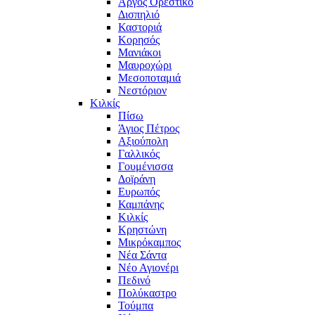
Άργος Ορεστικό
Δισπηλιό
Καστοριά
Κορησός
Μανιάκοι
Μαυροχώρι
Μεσοποταμιά
Νεστόριον
Κιλκίς
Πίσω
Άγιος Πέτρος
Αξιούπολη
Γαλλικός
Γουμένισσα
Δοϊράνη
Ευρωπός
Καμπάνης
Κιλκίς
Κρηστώνη
Μικρόκαμπος
Νέα Σάντα
Νέο Αγιονέρι
Πεδινό
Πολύκαστρο
Τούμπα