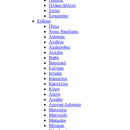
Παύλος
Πλάκα Δήλεσι
Στείρι
Σχηματάρι
Εύβοια
Πίσω
Άγιος Νικόλαος
Αιδηψός
Αλιβέρι
Αμάρυνθος
Αυλίδα
Βαθύ
Βασιλικό
Ερέτρια
Ιστιαία
Κάρυστος
Καστέλλα
Κύμη
Λίμνη
Λιχάδα
Λουτρά Αιδηψού
Μαγούλα
Μαντούδι
Μαρμάρι
Μύτικας