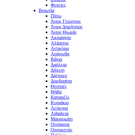
Φυτείες
Βοιωτία
Πίσω
Άγιος Γεώργιος
Άγιος Δημήτριος
Άγιος Θωμάς
Ακραίφνιο
Αλίαρτος
Αντικύρα
Αράχωβα
Βάγια
Δαύλεια
Δήλεσι
Δίστομο
Δομβραίνα
Θεσπιές
Θήβα
Καπαρέλι
Κυριάκιο
Λεύκτρα
Λιβαδειά
Μαυρομάτι
Οινόφυτα
Ορχομενός