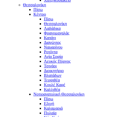
Χατζηκυριάκειο
Θεσσαλονίκη
Πίσω
Κέντρο
Πίσω
Θεσσαλονίκη
Λαδάδικα
Φραγομαχαλάς
Καπάνι
Διαγώνιος
Ναυαρίνου
Ροτόντα
Αγία Σοφία
Λευκός Πύργος
Τσινάρι
Διοικητήριο
Βλατάδων
Τερψιθέα
Κουλέ Καφέ
Καλλιθέα
Νοτιοανατολική Θεσσαλονίκη
Πίσω
Εξοχή
Καλαμαριά
Πυλαία