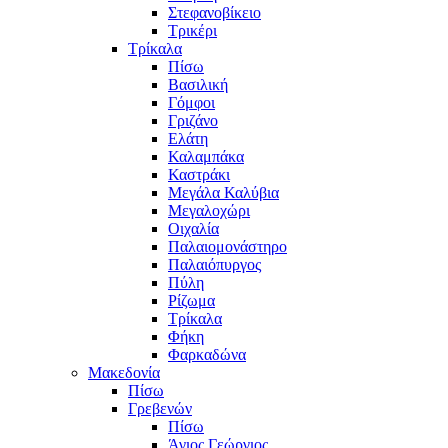
Στεφανοβίκειο
Τρικέρι
Τρίκαλα
Πίσω
Βασιλική
Γόμφοι
Γριζάνο
Ελάτη
Καλαμπάκα
Καστράκι
Μεγάλα Καλύβια
Μεγαλοχώρι
Οιχαλία
Παλαιομονάστηρο
Παλαιόπυργος
Πύλη
Ρίζωμα
Τρίκαλα
Φήκη
Φαρκαδώνα
Μακεδονία
Πίσω
Γρεβενών
Πίσω
Άγιος Γεώργιος